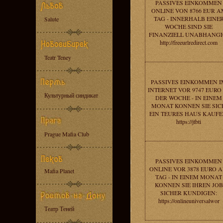
PASSIVES EINKOMMEN
ONLINE VON 8766 EUR A
TAG - INNERHALB EINE
Salute
WOCHE SIND SIE
FINANZIELL UNABHANGI
http://freeurlredirect.com
Teatr Teney
PASSIVES EINKOMMEN I
INTERNET VOR 9747 EURO 
Культурный синдикат
DER WOCHE - IN EINEM
MONAT KONNEN SIE SIC
EIN TEURES HAUS KAUFE
https://jtbti
Prague Mafia Club
PASSIVES EINKOMMEN
ONLINE VOR 3878 EURO 
Mafia Planet
TAG - IN EINEM MONAT
KONNEN SIE IHREN JOB
SICHER KUNDIGEN:
https://onlineuniversalwor
Театр Теней