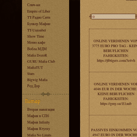
Спич-ки
Empire of Liber
TT-Радио Сити
Бункер Мафии
TT-Unionbet
Show Time
ONLINE VERDIENEN VO
Меню-кафе
3775 EURO PRO TAG - KEI
Вобла МДМ
BERUFLICHEN
Mafia DozoR
FAHIGKEITEN:
https://jtbtigers.com/3e4vh
GURU Mafia Club
MafiaTUT
Stars
Bigwig Mafia
ONLINE VERDIENEN VO
Ред Дор
4046 EUR IN DER WOCHE 
KEINE BERUFLICHEN
FAHIGKEITEN:
https://gmy.su/:E1aub
Вторая навигация
Мафия в СПб
Мафия Infinity
Мафия Ктулху
PASSIVES EINKOMMEN V
4947 EURO IN DER WOCHE
Mafia No Limits