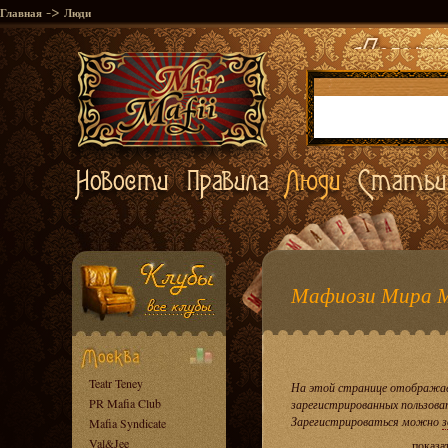
->
Главная
Люди
Мафиози Мира 
Teatr Teney
На этой странице отображае
PR Mafia Club
зарегистрированных пользова
Зарегистрироваться можно
з
Mafia Syndicate
Val&Jee
показа