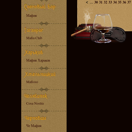
<
...
30
31
32
33
34
35
36
37
Мафия
Mafia Club
Мафия Харьков
Mafioso
Cosa Nostra
Че Мафия