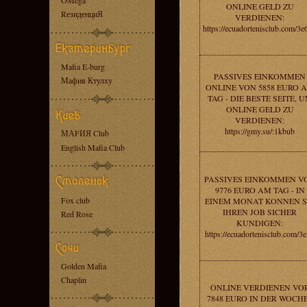
OMega
ONLINE GELD ZU
RезиденциЯ
VERDIENEN:
https://ecuadortenisclub.com/3e
Mafia E-burg
PASSIVES EINKOMMEN
Мафия Ктулху
ONLINE VON 5858 EURO 
TAG - DIE BESTE SEITE, 
ONLINE GELD ZU
VERDIENEN:
https://gmy.su/:1kbub
МАFИЯ Club
English Mafia Club
PASSIVES EINKOMMEN V
9776 EURO AM TAG - IN
Fox club
EINEM MONAT KONNEN S
IHREN JOB SICHER
Red Rose
KUNDIGEN:
https://ecuadortenisclub.com/3
Golden Mafia
Chaplin
ONLINE VERDIENEN VO
7848 EURO IN DER WOCHE