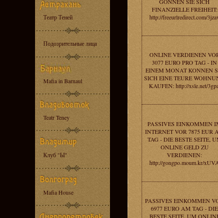
GONNEN SIE SICH
FINANZIELLE FREIHEIT:
Театр Теней
http://freeurlredirect.com/3jza
Подозрительные лица
ONLINE VERDIENEN VO
3077 EURO PRO TAG - IN
EINEM MONAT KONNEN S
SICH EINE TEURE WOHNU
Mafia in Barnaul
KAUFEN: http://xsle.net/3gpa
Teatr Teney
PASSIVES EINKOMMEN I
INTERNET VOR 7875 EUR 
TAG - DIE BESTE SEITE, 
ONLINE GELD ZU
Клуб "Ы"
VERDIENEN:
http://gongpo.moum.kr/xUV
Mafia House
PASSIVES EINKOMMEN V
6977 EURO AM TAG - DIE
BESTE SEITE, UM ONLIN