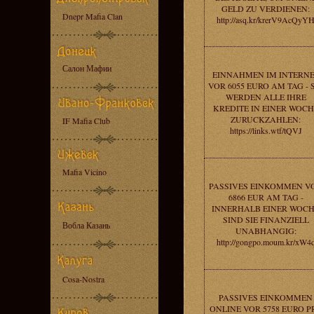
GELD ZU VERDIENEN:
Dnepr Mafia Clan
http://asq.kr/krerV9AcQyY
Салон Мафии
EINNAHMEN IM INTERN
VOR 6055 EURO AM TAG - 
WERDEN ALLE IHRE
KREDITE IN EINER WOCH
ZURUCKZAHLEN:
IF Mafia Club
https://links.wtf/tQVJ
Mafia Vicino
PASSIVES EINKOMMEN V
6866 EUR AM TAG -
INNERHALB EINER WOC
SIND SIE FINANZIELL
Вобла Казань
UNABHANGIG:
http://gongpo.moum.kr/xW4
Cosa-Nostra
PASSIVES EINKOMMEN
ONLINE VOR 5758 EURO P