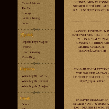
IN EINEM MONAT KONN
Centro Mafioso
SIE SICH EIN TEURES AU
The End
KAUFEN: https://links.wtf/EI
Revenge
Бонни и Клайд
Forzas
PASSIVES EINKOMMEN I
INTERNET VON 3865 EUR 
TAG - IN EINEM MONAT
Первый клуб Мафии
KONNEN SIE IHREN JOB
SICHER KUNDIGEN:
Неаполь
http://wunkit.com/JPMj
Крёстный отец
Mafia Ring
EINNAHMEN IM INTERN
VOR 3078 EUR AM TAG -
White Nights (Бат Ям)
KEINE BERUFSERFAHRUN
White Nights (Ришон)
https://gmy.su/:m8dub
White Nights (Хайфа)
PASSIVES EINKOMMEN
ONLINE VON 9755 EURO 
Onore
TAG - DER BESTE WEG, 