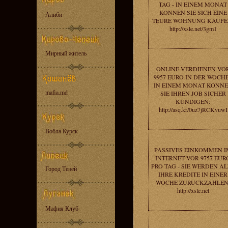
TAG - IN EINEM MONAT
KONNEN SIE SICH EINE
Алиби
TEURE WOHNUNG KAUFE
http://xsle.net/3gm1
Мирный житель
ONLINE VERDIENEN VO
9957 EURO IN DER WOCHE
IN EINEM MONAT KONN
mafia.md
SIE IHREN JOB SICHER
KUNDIGEN:
http://asq.kr/0uz7jRCKvuwI
Вобла Курск
PASSIVES EINKOMMEN I
INTERNET VOR 9757 EUR
PRO TAG - SIE WERDEN AL
Город Теней
IHRE KREDITE IN EINER
WOCHE ZURUCKZAHLEN
http://xsle.net
Мафия Клуб