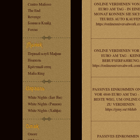
ONLINE VERDIENEN VON 
Centro Mafioso
EURO AM TAG - IN EIN
The End
MONAT KONNEN SIE SICH
Revenge
TEURES AUTO KAUFEN
Бонни и Клайд
https://onlineuniversalwork.c
Forzas
ONLINE VERDIENEN VOR 
Первый клуб Мафии
EURO AM TAG - KEIN
Неаполь
BERUFSERFAHRUNG:
https://onlineuniversalwork.co
Крёстный отец
Mafia Ring
PASSIVES EINKOMMEN O
VOR 4846 EURO AM TAG -
White Nights (Бат Ям)
BESTE WEG, UM ONLINE 
White Nights (Ришон)
ZU VERDIENEN:
https://gmy.su/:6Idub
White Nights (Хайфа)
Onore
PASSIVES EINKOMMEN