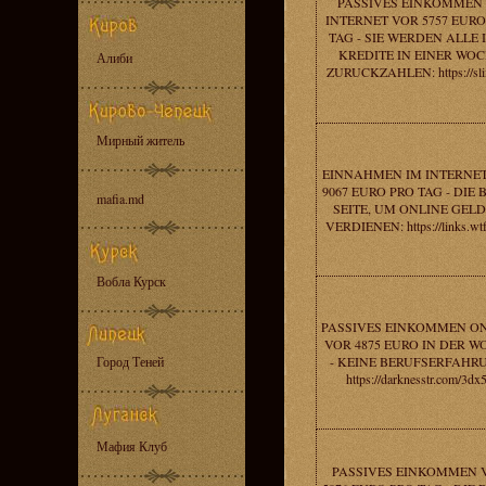
PASSIVES EINKOMMEN
INTERNET VOR 5757 EURO
TAG - SIE WERDEN ALLE 
KREDITE IN EINER WO
Алиби
ZURUCKZAHLEN: https://sl
Мирный житель
EINNAHMEN IM INTERNE
9067 EURO PRO TAG - DIE 
mafia.md
SEITE, UM ONLINE GELD
VERDIENEN: https://links.wtf
Вобла Курск
PASSIVES EINKOMMEN O
VOR 4875 EURO IN DER W
Город Теней
- KEINE BERUFSERFAHR
https://darknesstr.com/3dx
Мафия Клуб
PASSIVES EINKOMMEN 