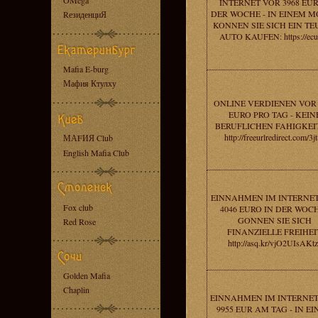
OMega
INTERNET VOR 3968 EUR
DER WOCHE - IN EINEM 
RезиденциЯ
KONNEN SIE SICH EIN TE
AUTO KAUFEN: https://ecu
Mafia E-burg
Мафия Ктулху
ONLINE VERDIENEN VOR 
EURO PRO TAG - KEIN
BERUFLICHEN FAHIGKEI
http://freeurlredirect.com/3j
МАFИЯ Club
English Mafia Club
EINNAHMEN IM INTERNE
Fox club
4046 EURO IN DER WOCH
GONNEN SIE SICH
Red Rose
FINANZIELLE FREIHEI
http://asq.kr/vjO2UIsAKt
Golden Mafia
Chaplin
EINNAHMEN IM INTERNE
9955 EUR AM TAG - IN E