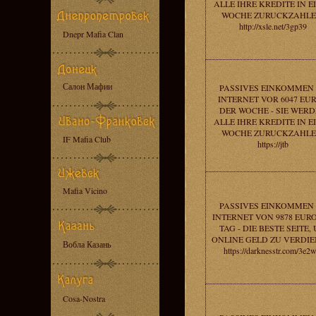
ALLE IHRE KREDITE IN E
WOCHE ZURUCKZAHLE
http://xsle.net/3gp39
Dnepr Mafia Clan
Салон Мафии
PASSIVES EINKOMMEN
INTERNET VOR 6047 EUR
DER WOCHE - SIE WER
ALLE IHRE KREDITE IN E
WOCHE ZURUCKZAHLE
IF Mafia Club
https://jtb
Mafia Vicino
PASSIVES EINKOMMEN
INTERNET VON 9878 EUR
TAG - DIE BESTE SEITE,
ONLINE GELD ZU VERDIE
Вобла Казань
https://darknesstr.com/3e2
Cosa-Nostra