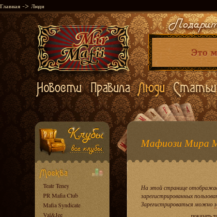
->
Главная
Люди
Мафиози Мира 
Teatr Teney
На этой странице отображае
PR Mafia Club
зарегистрированных пользова
Зарегистрироваться можно
з
Mafia Syndicate
Val&Jee
показать 