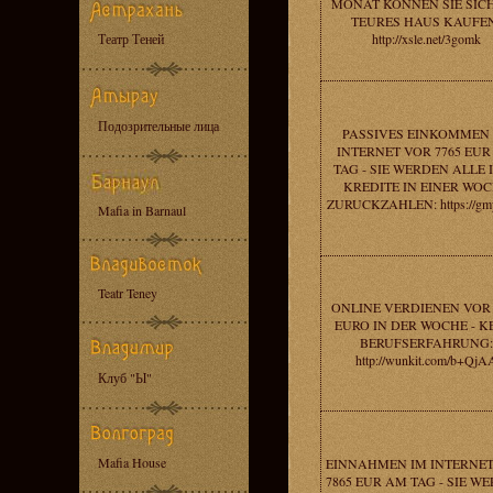
MONAT KONNEN SIE SICH
TEURES HAUS KAUFEN
Театр Теней
http://xsle.net/3gomk
Подозрительные лица
PASSIVES EINKOMMEN
INTERNET VOR 7765 EU
TAG - SIE WERDEN ALLE 
KREDITE IN EINER WO
ZURUCKZAHLEN: https://gmy
Mafia in Barnaul
Teatr Teney
ONLINE VERDIENEN VOR 
EURO IN DER WOCHE - K
BERUFSERFAHRUNG:
http://wunkit.com/b+QjA
Клуб "Ы"
Mafia House
EINNAHMEN IM INTERNE
7865 EUR AM TAG - SIE W