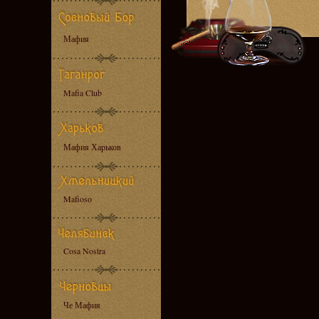
Мафия
Mafia Club
Мафия Харьков
Mafioso
Cosa Nostra
Че Мафия