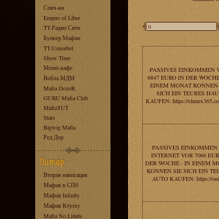
Спич-ки
Empire of Liber
TT-Радио Сити
Бункер Мафии
TT-Unionbet
Show Time
Меню-кафе
PASSIVES EINKOMMEN 
6847 EURO IN DER WOCHE 
Вобла МДМ
EINEM MONAT KONNEN 
Mafia DozoR
SICH EIN TEURES HAU
GURU Mafia Club
KAUFEN: https://slimex365.c
MafiaTUT
Stars
Bigwig Mafia
Ред Дор
PASSIVES EINKOMMEN
INTERNET VOR 7066 EUR
DER WOCHE - IN EINEM 
KONNEN SIE SICH EIN TE
Вторая навигация
AUTO KAUFEN: https://onl
Мафия в СПб
Мафия Infinity
Мафия Ктулху
Mafia No Limits