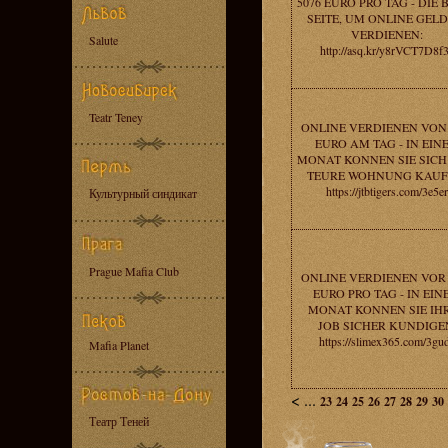
5076 EURO PRO TAG - DIE 
SEITE, UM ONLINE GELD
VERDIENEN:
Salute
http://asq.kr/y8rVCT7D8f
Teatr Teney
ONLINE VERDIENEN VON 
EURO AM TAG - IN EIN
MONAT KONNEN SIE SICH
TEURE WOHNUNG KAUF
https://jtbtigers.com/3e5er
Культурный синдикат
Prague Mafia Club
ONLINE VERDIENEN VOR 
EURO PRO TAG - IN EI
MONAT KONNEN SIE IH
JOB SICHER KUNDIGE
https://slimex365.com/3gu
Mafia Planet
<
...
23
24
25
26
27
28
29
30
Театр Теней