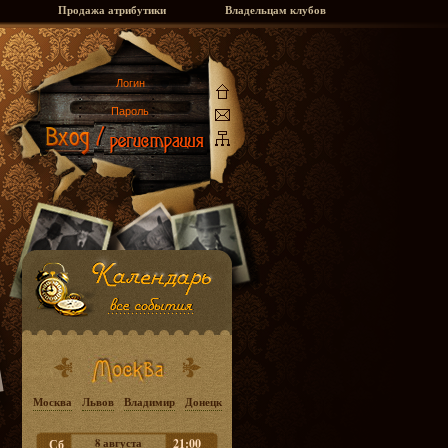
Продажа атрибутики
Владельцам клубов
Москва
Львов
Владимир
Донецк
8 августа
21:00
Сб