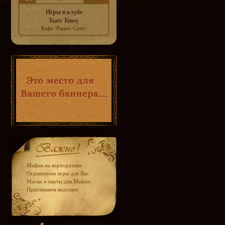
Игры в клубе
Teatr Teney
Кафе "Радио Сити"
-
Мафия на корпоративе
-
Огранизуем игры для Вас
-
Маски и карты для Мафии
-
Приглашаем ведущих