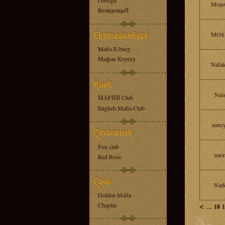
OMega
Moja
RезиденциЯ
MOS
Mafia E-burg
Мафия Ктулху
Nafal
Nais
МАFИЯ Club
English Mafia Club
nanc
Fox club
nao
Red Rose
Nar
Golden Mafia
<
...
Chaplin
18
1