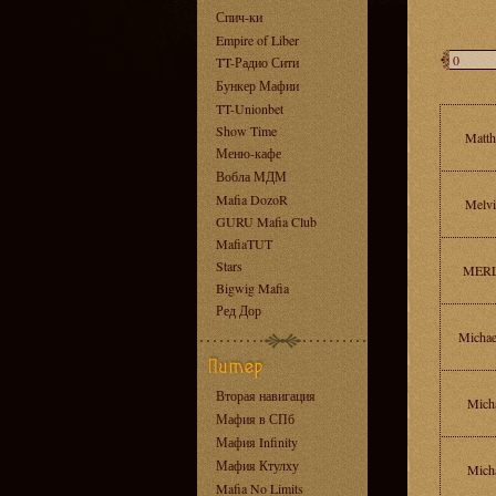
Спич-ки
Empire of Liber
TT-Радио Сити
Бункер Мафии
TT-Unionbet
Show Time
Matt
Меню-кафе
Вобла МДМ
Mafia DozoR
Melvi
GURU Mafia Club
MafiaTUT
Stars
MERL
Bigwig Mafia
Ред Дор
Micha
Вторая навигация
Mich
Мафия в СПб
Мафия Infinity
Мафия Ктулху
Mich
Mafia No Limits