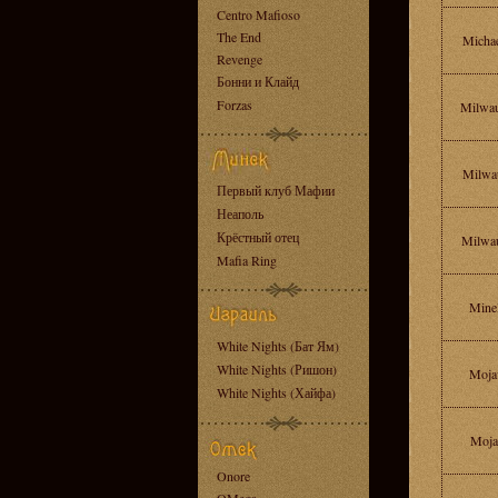
Centro Mafioso
The End
Micha
Revenge
Бонни и Клайд
Forzas
Milwa
Milwa
Первый клуб Мафии
Неаполь
Крёстный отец
Milwa
Mafia Ring
Mine
White Nights (Бат Ям)
White Nights (Ришон)
Moja
White Nights (Хайфа)
Moja
Onore