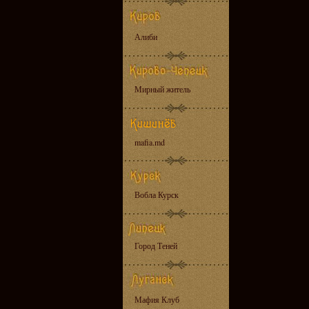
Алиби
Мирный житель
mafia.md
Вобла Курск
Город Теней
Мафия Клуб