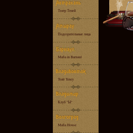
Театр Теней
Подозрительные лица
Mafia in Barnaul
Teatr Teney
Клуб "Ы"
Mafia House