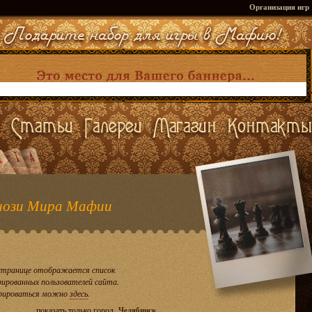
Организация игр
ози Мира Мафии
странице отображается список
рированных пользователей сайта.
рироваться можно
здесь
.
показать только город
Челябинск