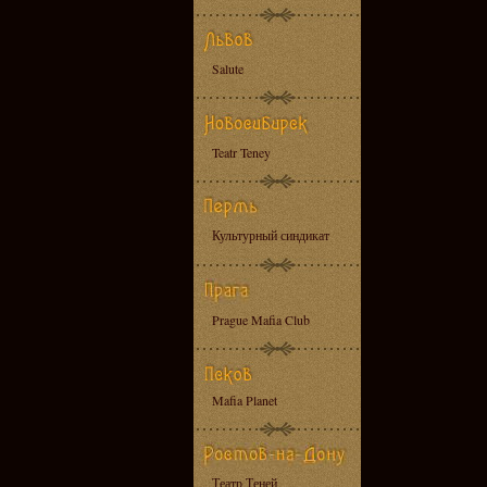
Salute
Teatr Teney
Культурный синдикат
Prague Mafia Club
Mafia Planet
Театр Теней