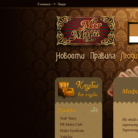
->
Главная
Люди
Мафи
Teatr Teney
На этой 
PR Mafia Club
зарегист
Зарегист
Mafia Syndicate
Val&Jee