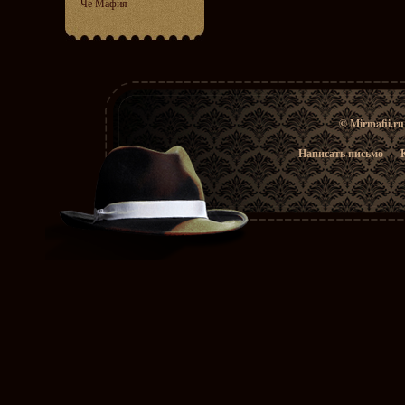
Че Мафия
© Mirmafii.r
Написать письмо