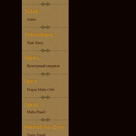
Salute
Teatr Teney
Культурный синдикат
Prague Mafia Club
Mafia Planet
Театр Теней