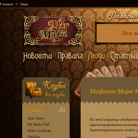
->
Главная
Люди
Мафиози Мира 
Teatr Teney
На этой странице отображае
PR Mafia Club
зарегистрированных пользова
Зарегистрироваться можно
з
Mafia Syndicate
Val&Jee
показа