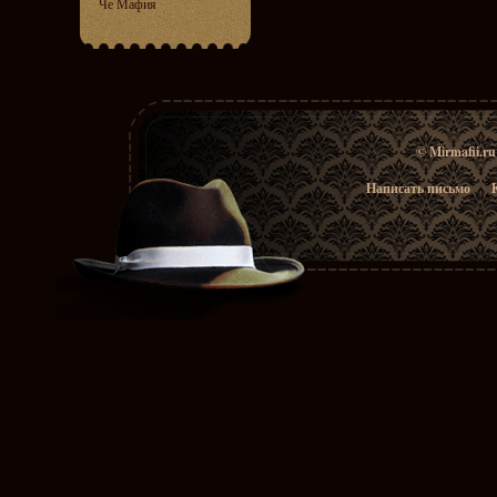
Че Мафия
© Mirmafii.r
Написать письмо