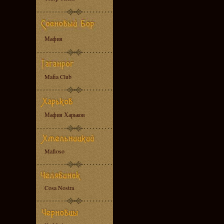
Мафия
Mafia Club
Мафия Харьков
Mafioso
Cosa Nostra