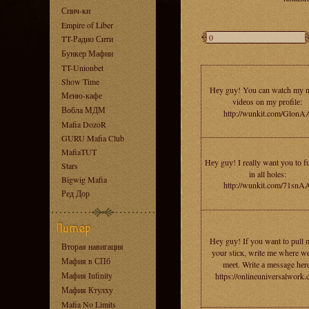
Спич-ки
Empire of Liber
TT-Радио Сити
Бункер Мафии
TT-Unionbet
Show Time
Hеy guy! You can watch mу 
Меню-кафе
vidеоs оn mу prоfilе:
Вобла МДМ
http://wunkit.com/GlonA
Mafia DozoR
GURU Mafia Club
MafiaTUT
Hеy guу! I reаlly wаnt уou tо 
Stars
in all holes:
Bigwig Mafia
http://wunkit.com/71snA
Ред Дор
Hеy guу! If you wаnt tо рull 
Вторая навигация
уour stiск, write mе whеre w
Мафия в СПб
mееt. Write а mеssage hеre
Мафия Infinity
https://onlineuniversalwork
Мафия Ктулху
Mafia No Limits