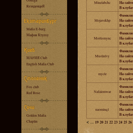
OMega
Minelabchc
На сайте
RезиденциЯ
В клубах
Фамили
Mojavekhp
На сайте
В клубах
Mafia E-burg
Фамили
Мафия Ктулху
Mortismync
На сайте
В клубах
Фамили
Mustinlvy
На сайте
МАFИЯ Club
В клубах
English Mafia Club
Фамили
mycle
На сайте
В клубах
Фамили
Fox club
Nafalemwar
На сайте
Red Rose
В клубах
Фамили
naominq1
На сайте
В клубах
Golden Mafia
<
...
Chaplin
19
20
21
22
23
24
25
26