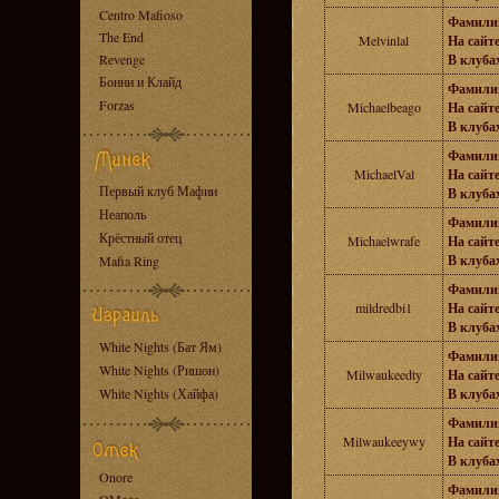
Centro Mafioso
Фамили
The End
Melvinlal
На сайте
Revenge
В клубах
Бонни и Клайд
Фамили
Forzas
Michaelbeago
На сайте
В клубах
Фамили
MichaelVal
На сайте
Первый клуб Мафии
В клубах
Неаполь
Фамили
Крёстный отец
Michaelwrafe
На сайте
В клубах
Mafia Ring
Фамили
mildredbi1
На сайте
В клубах
White Nights (Бат Ям)
Фамили
White Nights (Ришон)
Milwaukeedty
На сайте
White Nights (Хайфа)
В клубах
Фамили
Milwaukeeywy
На сайте
В клубах
Onore
Фамили