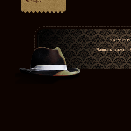
Че Мафия
© Mirmafii.r
Написать письмо