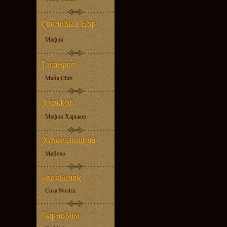
Мафия
Mafia Club
Мафия Харьков
Mafioso
Cosa Nostra