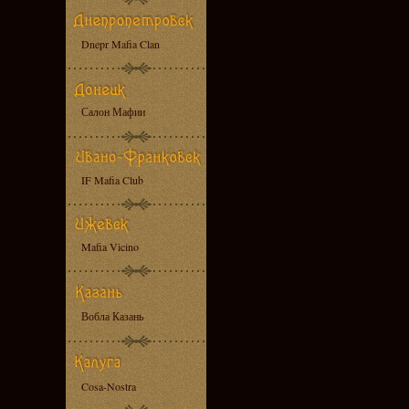
Dnepr Mafia Clan
Салон Мафии
IF Mafia Club
Mafia Vicino
Вобла Казань
Cosa-Nostra