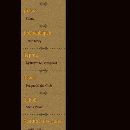
Salute
Teatr Teney
Культурный синдикат
Prague Mafia Club
Mafia Planet
Театр Теней