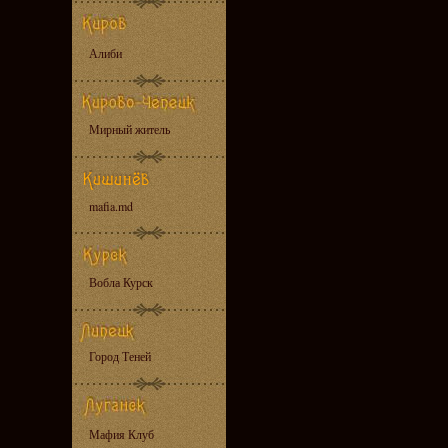
Алиби
Мирный житель
mafia.md
Вобла Курск
Город Теней
Мафия Клуб