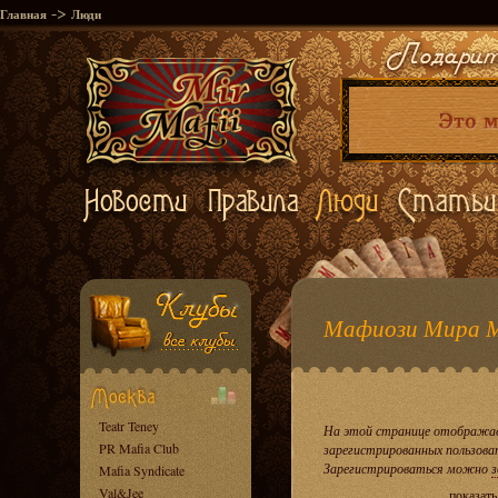
->
Главная
Люди
Мафиози Мира 
Teatr Teney
На этой странице отображае
PR Mafia Club
зарегистрированных пользова
Зарегистрироваться можно
з
Mafia Syndicate
Val&Jee
показать