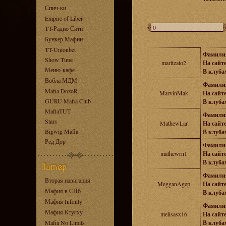
Спич-ки
Empire of Liber
TT-Радио Сити
Бункер Мафии
TT-Unionbet
Фамили
Show Time
maritzato2
На сайте
Меню-кафе
В клубах
Вобла МДМ
Фамили
Mafia DozoR
MarvinMak
На сайте
GURU Mafia Club
В клубах
MafiaTUT
Фамили
Stars
MathewLar
На сайте
Bigwig Mafia
В клубах
Ред Дор
Фамили
mathewrn1
На сайте
В клубах
Фамили
Вторая навигация
MegganAgep
На сайте
Мафия в СПб
В клубах
Мафия Infinity
Фамили
Мафия Ктулху
melisasx16
На сайте
Mafia No Limits
В клубах