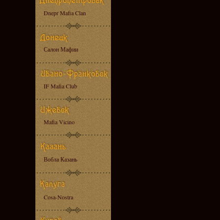
Dnepr Mafia Clan
Салон Мафии
IF Mafia Club
Mafia Vicino
Вобла Казань
Cosa-Nostra