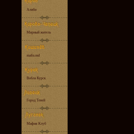
Алиби
Мирный житель
mafia.md
Вобла Курск
Город Теней
Мафия Клуб