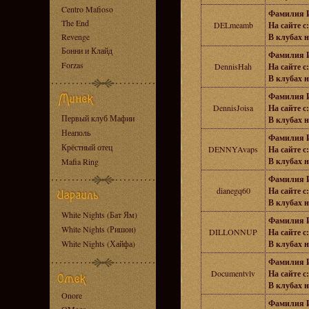
Centro Mafioso
Фамилия 
The End
DELmeamb
На сайте с:
Revenge
В клубах н
Бонни и Клайд
Фамилия 
Forzas
DennisHah
На сайте с:
В клубах н
Фамилия 
DennisJoisa
На сайте с:
Первый клуб Мафии
В клубах н
Неаполь
Фамилия 
Крёстный отец
DENNYAvaps
На сайте с:
В клубах н
Mafia Ring
Фамилия 
dianegq60
На сайте с:
В клубах н
White Nights (Бат Ям)
Фамилия 
White Nights (Ришон)
DILLONNUP
На сайте с:
White Nights (Хайфа)
В клубах н
Фамилия 
Documentvlv
На сайте с:
В клубах н
Onore
Фамилия 