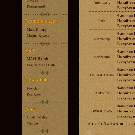
OMega
Dolokwedy
На сайте с:
RезиденциЯ
В клубах н
Фамилия 
donrh1
На сайте с:
В клубах н
Mafia E-burg
Фамилия 
Мафия Ктулху
Dormancqz
На сайте с:
В клубах н
Фамилия 
Dortheanus
На сайте с:
МАFИЯ Club
В клубах н
English Mafia Club
Фамилия 
DOUGLAScam
На сайте с:
В клубах н
Фамилия 
Fox club
Drakonmr
На сайте с:
Red Rose
В клубах н
Фамилия 
DWIGHTbaW
На сайте с:
В клубах н
Golden Mafia
<
5
Chaplin
1
2
3
4
6
7
8
9
10
11
12