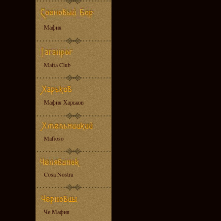
Мафия
Mafia Club
Мафия Харьков
Mafioso
Cosa Nostra
Че Мафия