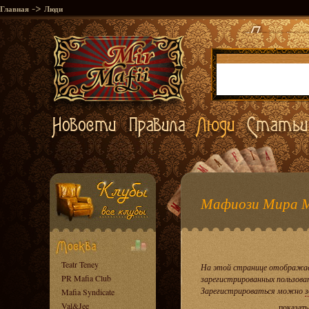
->
Главная
Люди
Мафиози Мира 
Teatr Teney
На этой странице отображае
PR Mafia Club
зарегистрированных пользова
Зарегистрироваться можно
з
Mafia Syndicate
Val&Jee
показать