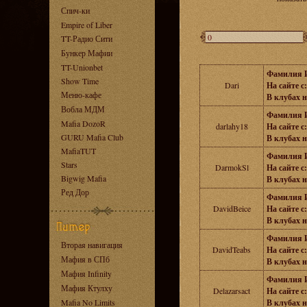
Спич-ки
Empire of Liber
TT-Радио Сити
Бункер Мафии
TT-Unionbet
Фамилия 
Show Time
Dari
На сайте с:
Меню-кафе
В клубах н
Вобла МДМ
Фамилия 
Mafia DozoR
darlahy18
На сайте с:
GURU Mafia Club
В клубах н
MafiaTUT
Фамилия 
Stars
DarmokSl
На сайте с:
Bigwig Mafia
В клубах н
Ред Дор
Фамилия 
DavidBeice
На сайте с:
В клубах н
Фамилия 
Вторая навигация
DavidTeabs
На сайте с:
Мафия в СПб
В клубах н
Мафия Infinity
Фамилия 
Мафия Ктулху
Delazarsact
На сайте с:
Mafia No Limits
В клубах н