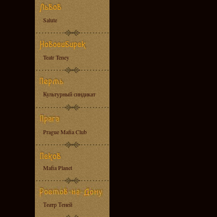
Salute
Teatr Teney
Культурный синдикат
Prague Mafia Club
Mafia Planet
Театр Теней