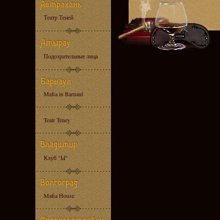
Театр Теней
Подозрительные лица
Mafia in Barnaul
Teatr Teney
Клуб "Ы"
Mafia House