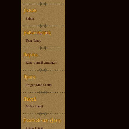
Salute
Teatr Teney
Культурный синдикат
Prague Mafia Club
Mafia Planet
Театр Теней