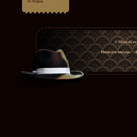
Че Мафия
© Mirmafii.r
Написать письмо