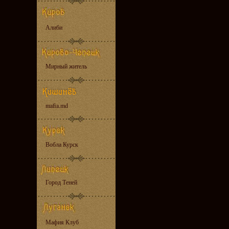
Алиби
Мирный житель
mafia.md
Вобла Курск
Город Теней
Мафия Клуб