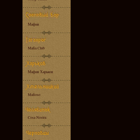
Мафия
Mafia Club
Мафия Харьков
Mafioso
Cosa Nostra