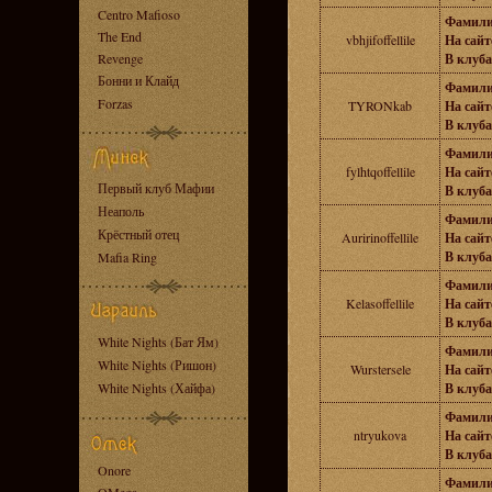
Centro Mafioso
Фамили
The End
vbhjifoffellile
На сайте
Revenge
В клуба
Бонни и Клайд
Фамили
Forzas
TYRONkab
На сайте
В клуба
Фамили
fylhtqoffellile
На сайте
Первый клуб Мафии
В клуба
Неаполь
Фамили
Крёстный отец
Auririnoffellile
На сайте
В клуба
Mafia Ring
Фамили
Kelasoffellile
На сайте
В клуба
White Nights (Бат Ям)
Фамили
White Nights (Ришон)
Wurstersele
На сайте
White Nights (Хайфа)
В клуба
Фамили
ntryukova
На сайте
В клуба
Onore
Фамили