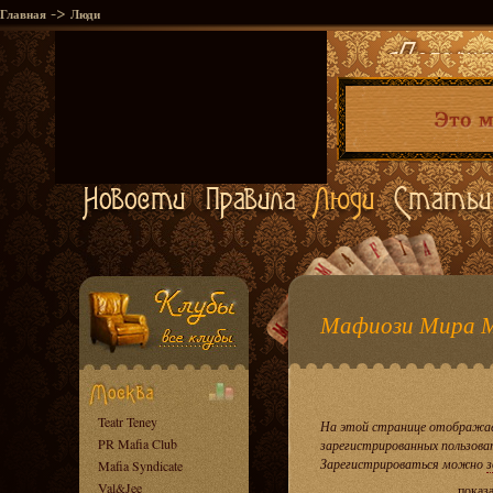
->
Главная
Люди
Мафиози Мира 
Teatr Teney
На этой странице отображае
PR Mafia Club
зарегистрированных пользова
Зарегистрироваться можно
з
Mafia Syndicate
Val&Jee
показ