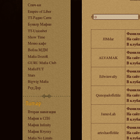
Спич-ки
Empire of Liber
TT-Радио Сити
Бункер Мафии
TT-Unionbet
Фамили
Show Time
JIMdar
На сайте
Меню-кафе
В клуба
Вобла МДМ
Фамили
Mafia DozoR
ALVAMAK
На сайте
GURU Mafia Club
В клуба
MafiaTUT
Фамили
Stars
Edwinwally
На сайте
Bigwig Mafia
В клуба
Ред Дор
Фамили
Qunopadoffellile
На сайте
В клуба
Фамили
Вторая навигация
JamesLah
На сайте
Мафия в СПб
В клуба
Мафия Infinity
Фамили
Мафия Ктулху
arteshaoffellile
На сайте
Mafia No Limits
В клуба