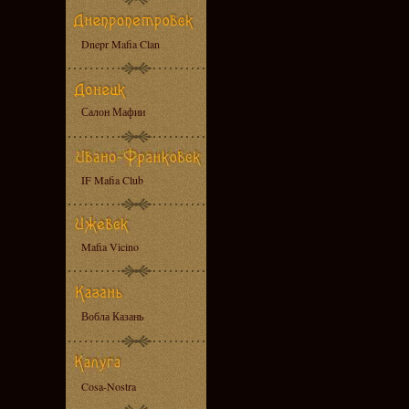
Dnepr Mafia Clan
Салон Мафии
IF Mafia Club
Mafia Vicino
Вобла Казань
Cosa-Nostra