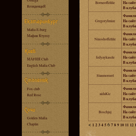
OMega
Borneoffellile
На сайте
RезиденциЯ
В клуба
Фамили
GregoryImize
На сайте
В клуба
Mafia E-burg
Фамили
Мафия Ктулху
Ninoshoffellile
На сайте
В клуба
Фамили
fedyaykasele
На сайте
МАFИЯ Club
В клуба
English Mafia Club
Фамили
Stanmoreerl
На сайте
В клуба
Фамили
Fox club
aidaKic
На сайте
Red Rose
В клуба
Фамили
Boschjuj
На сайте
В клуба
Golden Mafia
<
6
Chaplin
1
2
3
4
5
7
8
9
10
11
12