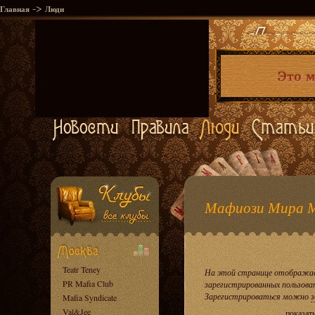
->
Главная
Люди
Мафиози Мира 
Teatr Teney
На этой странице отображае
PR Mafia Club
зарегистрированных пользова
Зарегистрироваться можно
з
Mafia Syndicate
Val&Jee
показат