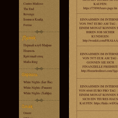
Centro Mafioso
KAUFEN:
https://758965euro.page.lin
The End
Revenge
Бонни и Клайд
EINNAHMEN IM INTERN
VON 5967 EURO AM TAG - 
Forzas
EINEM MONAT KONNEN S
IHREN JOB SICHER
KUNDIGEN:
http://wunkit.com/FRAkAA
Первый клуб Мафии
Неаполь
EINNAHMEN IM INTERN
Крёстный отец
VON 5975 EUR AM TAG 
Mafia Ring
GONNEN SIE SICH
FINANZIELLE FREIHEIT:
http://freeurlredirect.com/3jq
White Nights (Бат Ям)
EINNAHMEN IM INTERN
White Nights (Ришон)
VON 6048 EURO PRO TAG -
White Nights (Хайфа)
EINEM MONAT KONNEN S
SICH EIN TEURES HAUS
KAUFEN: https://links.wtf/G
Onore