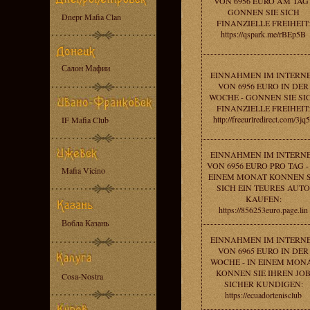
VON 6956 EURO AM TAG 
GONNEN SIE SICH
Dnepr Mafia Clan
FINANZIELLE FREIHEIT:
https://qspark.me/rBEp5B
Салон Мафии
EINNAHMEN IM INTERN
VON 6956 EURO IN DER
WOCHE - GONNEN SIE SI
FINANZIELLE FREIHEIT:
http://freeurlredirect.com/3jq
IF Mafia Club
EINNAHMEN IM INTERN
VON 6956 EURO PRO TAG -
Mafia Vicino
EINEM MONAT KONNEN S
SICH EIN TEURES AUTO
KAUFEN:
https://856253euro.page.lin
Вобла Казань
EINNAHMEN IM INTERN
VON 6965 EURO IN DER
WOCHE - IN EINEM MON
KONNEN SIE IHREN JO
Cosa-Nostra
SICHER KUNDIGEN:
https://ecuadortenisclub