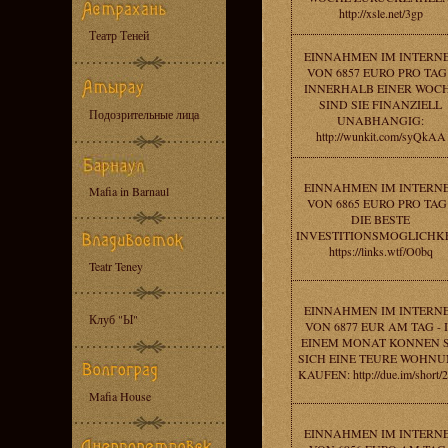
http://xsle.net/3gp
Театр Теней
EINNAHMEN IM INTERN
VON 6857 EURO PRO TAG 
INNERHALB EINER WOC
SIND SIE FINANZIELL
Подозрительные лица
UNABHANGIG:
http://wunkit.com/syQkAA
EINNAHMEN IM INTERN
Mafia in Barnaul
VON 6865 EURO PRO TAG 
DIE BESTE
INVESTITIONSMOGLICHKE
https://links.wtf/O0bq
Teatr Teney
EINNAHMEN IM INTERN
Клуб "Ы"
VON 6877 EUR AM TAG - 
EINEM MONAT KONNEN S
SICH EINE TEURE WOHN
KAUFEN: http://due.im/short/2
Mafia House
EINNAHMEN IM INTERN