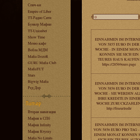
Спич-ки
Empire of Liber
TT-Радио Сити
Бункер Мафии
TT-Unionbet
Show Time
EINNAHMEN IM INTERN
Меню-кафе
VON 5855 EURO IN DER
WOCHE - IN EINEM MON
Вобла МДМ
KONNEN SIE SICH EIN
Mafia DozoR
TEURES HAUS KAUFEN
GURU Mafia Club
https://28569euro.page
MafiaTUT
Stars
Bigwig Mafia
EINNAHMEN IM INTERN
Ред Дор
VON 5856 EURO IN DER
WOCHE - SIE WERDEN AL
IHRE KREDITE IN EINE
WOCHE ZURUCKZAHLEN
http://freeurlredir
Вторая навигация
Мафия в СПб
EINNAHMEN IM INTERN
Мафия Infinity
VON 5856 EURO PRO TAG -
Мафия Ктулху
EINEM MONAT KONNEN S
Mafia No Limits
SICH EIN TEURES AUTO