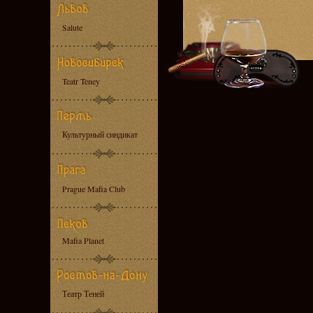
Salute
Teatr Teney
Культурный синдикат
Prague Mafia Club
Mafia Planet
Театр Теней