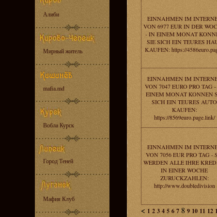
Алиби
EINNAHMEN IM INTERN
VON 6977 EUR IN DER WO
- IN EINEM MONAT KONN
SIE SICH EIN TEURES HA
KAUFEN: https://4586euro.pag
Мирный житель
EINNAHMEN IM INTERN
VON 7047 EURO PRO TAG -
mafia.md
EINEM MONAT KONNEN S
SICH EIN TEURES AUTO
KAUFEN:
https://8569euro.page.link/
Вобла Курск
EINNAHMEN IM INTERN
VON 7056 EUR PRO TAG - 
Город Теней
WERDEN ALLE IHRE KRED
IN EINER WOCHE
ZURUCKZAHLEN:
http://www.doubledivision
Мафия Клуб
<
8
1
2
3
4
5
6
7
9
10
11
12