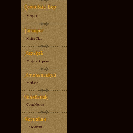
Мафия
Mafia Club
Мафия Харьков
Mafioso
Cosa Nostra
Че Мафия