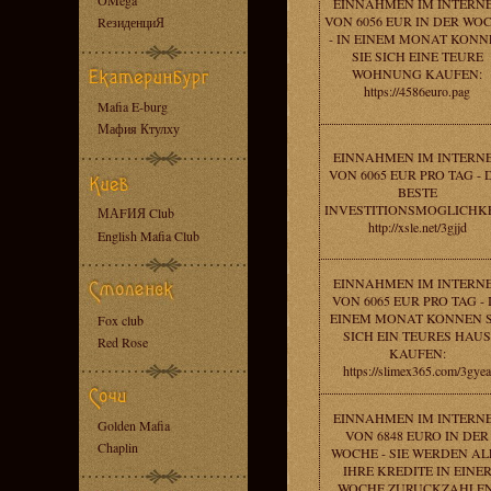
OMega
EINNAHMEN IM INTERN
VON 6056 EUR IN DER WO
RезиденциЯ
- IN EINEM MONAT KONN
SIE SICH EINE TEURE
WOHNUNG KAUFEN:
https://4586euro.pag
Mafia E-burg
Мафия Ктулху
EINNAHMEN IM INTERN
VON 6065 EUR PRO TAG - 
BESTE
INVESTITIONSMOGLICHKE
МАFИЯ Club
http://xsle.net/3gjjd
English Mafia Club
EINNAHMEN IM INTERN
VON 6065 EUR PRO TAG - 
EINEM MONAT KONNEN S
Fox club
SICH EIN TEURES HAUS
Red Rose
KAUFEN:
https://slimex365.com/3gyea
EINNAHMEN IM INTERN
Golden Mafia
VON 6848 EURO IN DER
Chaplin
WOCHE - SIE WERDEN AL
IHRE KREDITE IN EINE
WOCHE ZURUCKZAHLEN