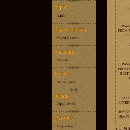
ht
Алиби
PAS
FROM 7
BES
Мирный житель
mafia.md
PAS
FROM 8
BEST
Вобла Курск
PASS
INTER
Город Теней
INVES
https:/
Мафия Клуб
<
...
30
3