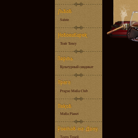
Salute
Teatr Teney
Культурный синдикат
Prague Mafia Club
Mafia Planet
Театр Теней