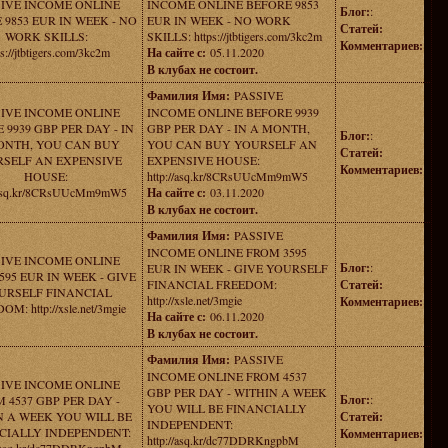
SIVE INCOME ONLINE
INCOME ONLINE BEFORE 9853
Блог:
:
 9853 EUR IN WEEK - NO
EUR IN WEEK - NO WORK
Статей:
WORK SKILLS:
SKILLS: https://jtbtigers.com/3kc2m
Комментариев:
ps://jtbtigers.com/3kc2m
На сайте с:
05.11.2020
В клубах не состоит.
Фамилия Имя:
PASSIVE
SIVE INCOME ONLINE
INCOME ONLINE BEFORE 9939
 9939 GBP PER DAY - IN
GBP PER DAY - IN A MONTH,
Блог:
:
ONTH, YOU CAN BUY
YOU CAN BUY YOURSELF AN
Статей:
SELF AN EXPENSIVE
EXPENSIVE HOUSE:
Комментариев:
HOUSE:
http://asq.kr/8CRsUUcMm9mW5
//asq.kr/8CRsUUcMm9mW5
На сайте с:
03.11.2020
В клубах не состоит.
Фамилия Имя:
PASSIVE
INCOME ONLINE FROM 3595
SIVE INCOME ONLINE
Блог:
:
EUR IN WEEK - GIVE YOURSELF
595 EUR IN WEEK - GIVE
FINANCIAL FREEDOM:
Статей:
URSELF FINANCIAL
http://xsle.net/3mgie
Комментариев:
M: http://xsle.net/3mgie
На сайте с:
06.11.2020
В клубах не состоит.
Фамилия Имя:
PASSIVE
INCOME ONLINE FROM 4537
SIVE INCOME ONLINE
GBP PER DAY - WITHIN A WEEK
Блог:
:
 4537 GBP PER DAY -
YOU WILL BE FINANCIALLY
N A WEEK YOU WILL BE
Статей:
INDEPENDENT:
CIALLY INDEPENDENT:
Комментариев:
http://asq.kr/dc77DDRKngpbM