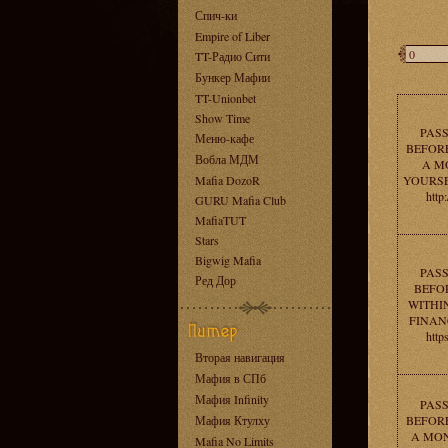
Спич-ки
Empire of Liber
TT-Радио Сити
Бункер Мафии
TT-Unionbet
Show Time
PAS
Меню-кафе
BEFORE
Вобла МДМ
A M
Mafia DozoR
YOURSE
http
GURU Mafia Club
MafiaTUT
Stars
Bigwig Mafia
PAS
Ред Дор
BEFOR
WITHI
FINAN
http
Вторая навигация
Мафия в СПб
Мафия Infinity
PAS
Мафия Ктулху
BEFORE
A MON
Mafia No Limits