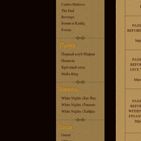
Centro Mafioso
The End
Revenge
Бонни и Клайд
PAS
Forzas
BEFORE
htt
Первый клуб Мафии
PAS
Неаполь
BEFOR
Крёстный отец
GIVE 
Mafia Ring
http
White Nights (Бат Ям)
PAS
White Nights (Ришон)
BEFOR
WITHI
White Nights (Хайфа)
FINAN
http
Onore