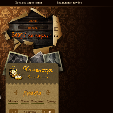
Продажа атрибутики
Владельцам клубов
Москва
Львов
Владимир
Донецк
8 августа
21:00
Сб