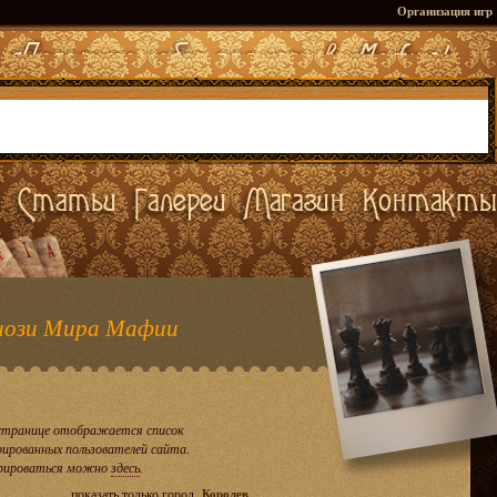
Организация игр
ози Мира Мафии
странице отображается список
рированных пользователей сайта.
рироваться можно
здесь
.
показать только город
Королев