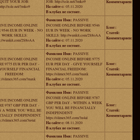
QUIT YOUR JOB:
JOB: http://xsle.net/3mko9
Комментариев:
http://xsle.net/3mko9
На сайте с:
05.11.2020
В клубах не состоит.
Фамилия Имя:
PASSIVE
SIVE INCOME ONLINE
INCOME ONLINE BEFORE 9546
Блог:
:
 9546 EUR IN WEEK - NO
EUR IN WEEK - NO WORK
Статей:
WORK SKILLS:
SKILLS: http://wunkit.com/2S8oAA
Комментариев:
p://wunkit.com/2S8oAA
На сайте с:
07.11.2020
В клубах не состоит.
Фамилия Имя:
PASSIVE
SIVE INCOME ONLINE
INCOME ONLINE BEFORE 9775
Блог:
:
E 9775 EUR PER DAY -
EUR PER DAY - GIVE YOURSELF
YOURSELF FINANCIAL
FINANCIAL FREEDOM:
Статей:
FREEDOM:
https://slimex365.com/3naxk
Комментариев:
s://slimex365.com/3naxk
На сайте с:
05.11.2020
В клубах не состоит.
Фамилия Имя:
PASSIVE
INCOME ONLINE BEFORE 9787
SIVE INCOME ONLINE
GBP PER DAY - WITHIN A WEEK
Блог:
:
E 9787 GBP PER DAY -
YOU WILL BE FINANCIALLY
N A WEEK YOU WILL BE
Статей:
INDEPENDENT:
CIALLY INDEPENDENT:
Комментариев:
https://slimex365.com/3n4al
s://slimex365.com/3n4al
На сайте с:
08.11.2020
В клубах не состоит.
Фамилия Имя:
PASSIVE