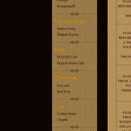
OMega
PAS
RезиденциЯ
BEFORE
htt
Mafia E-burg
PAS
Мафия Ктулху
BEFORE
A M
YOUR
http:
МАFИЯ Club
English Mafia Club
PAS
FROM 3
Fox club
YO
FREEDO
Red Rose
PAS
Golden Mafia
FROM
Chaplin
WITHI
FINAN