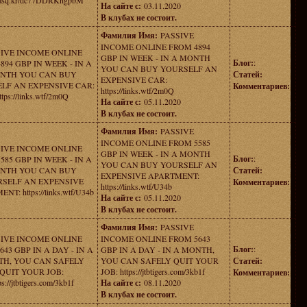
//asq.kr/dc77DDRKngpbM
На сайте с:
03.11.2020
В клубах не состоит.
Фамилия Имя:
PASSIVE
INCOME ONLINE FROM 4894
SIVE INCOME ONLINE
GBP IN WEEK - IN A MONTH
Блог:
:
894 GBP IN WEEK - IN A
YOU CAN BUY YOURSELF AN
NTH YOU CAN BUY
Статей:
EXPENSIVE CAR:
LF AN EXPENSIVE CAR:
Комментариев:
https://links.wtf/2m0Q
ttps://links.wtf/2m0Q
На сайте с:
05.11.2020
В клубах не состоит.
Фамилия Имя:
PASSIVE
INCOME ONLINE FROM 5585
SIVE INCOME ONLINE
GBP IN WEEK - IN A MONTH
Блог:
:
585 GBP IN WEEK - IN A
YOU CAN BUY YOURSELF AN
NTH YOU CAN BUY
Статей:
EXPENSIVE APARTMENT:
SELF AN EXPENSIVE
Комментариев:
https://links.wtf/U34b
T: https://links.wtf/U34b
На сайте с:
05.11.2020
В клубах не состоит.
Фамилия Имя:
PASSIVE
SIVE INCOME ONLINE
INCOME ONLINE FROM 5643
Блог:
:
43 GBP IN A DAY - IN A
GBP IN A DAY - IN A MONTH,
H, YOU CAN SAFELY
YOU CAN SAFELY QUIT YOUR
Статей:
QUIT YOUR JOB:
JOB: https://jtbtigers.com/3kb1f
Комментариев:
ps://jtbtigers.com/3kb1f
На сайте с:
08.11.2020
В клубах не состоит.