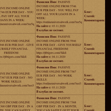
Фамилия Имя:
PASSIVE
INCOME ONLINE FROM 5746
SIVE INCOME ONLINE
EUR PER DAY - YOU WILL PAY
Блог:
:
746 EUR PER DAY - YOU
OFF ALL YOUR LOANS IN A
L PAY OFF ALL YOUR
Статей:
WEEK:
OANS IN A WEEK:
Комментариев:
https://onlineuniversalwork.com/3nz5q
nlineuniversalwork.com/3nz5q
На сайте с:
03.11.2020
В клубах не состоит.
Фамилия Имя:
PASSIVE
SIVE INCOME ONLINE
INCOME ONLINE FROM 5946
Блог:
:
946 EUR PER DAY - GIVE
EUR PER DAY - GIVE YOURSELF
URSELF FINANCIAL
FINANCIAL FREEDOM:
Статей:
FREEDOM:
https://jtbtigers.com/3kkfi
Комментариев:
ps://jtbtigers.com/3kkfi
На сайте с:
04.11.2020
В клубах не состоит.
Фамилия Имя:
PASSIVE
INCOME ONLINE FROM 7367
SIVE INCOME ONLINE
Блог:
:
EUR PER DAY - NO WORK
7367 EUR PER DAY - NO
SKILLS:
Статей:
WORK SKILLS:
https://onlineuniversalwork.com/3nst3
Комментариев:
nlineuniversalwork.com/3nst3
На сайте с:
03.11.2020
В клубах не состоит.
Фамилия Имя:
PASSIVE
SIVE INCOME ONLINE
INCOME ONLINE FROM 7368
Блог:
:
368 GBP PER DAY - IN A
GBP PER DAY - IN A MONTH,
H, YOU CAN SAFELY
YOU CAN SAFELY QUIT YOUR
Статей: