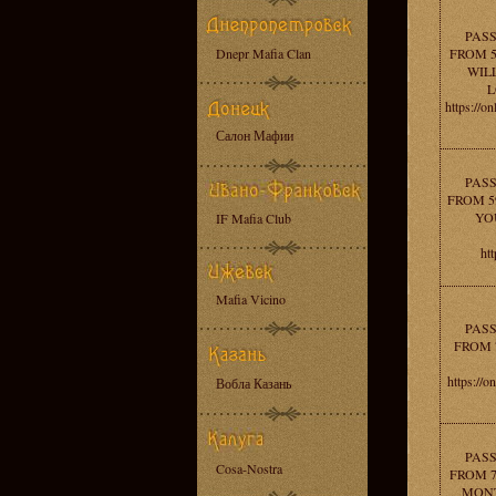
PAS
Dnepr Mafia Clan
FROM 5
WIL
L
https://o
Салон Мафии
PAS
FROM 5
YO
IF Mafia Club
htt
Mafia Vicino
PAS
FROM 
https://o
Вобла Казань
PAS
Cosa-Nostra
FROM 7
MONT