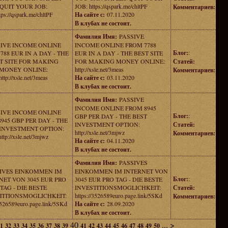
QUIT YOUR JOB:
JOB: https://qspark.me/chltPF
Комментариев:
tps://qspark.me/chltPF
На сайте с:
07.11.2020
В клубах не состоит.
Фамилия Имя:
PASSIVE
SIVE INCOME ONLINE
INCOME ONLINE FROM 7788
Блог:
:
788 EUR IN A DAY - THE
EUR IN A DAY - THE BEST SITE
T SITE FOR MAKING
FOR MAKING MONEY ONLINE:
Статей:
MONEY ONLINE:
http://xsle.net/3meas
Комментариев:
http://xsle.net/3meas
На сайте с:
03.11.2020
В клубах не состоит.
Фамилия Имя:
PASSIVE
INCOME ONLINE FROM 8945
SIVE INCOME ONLINE
Блог:
:
GBP PER DAY - THE BEST
945 GBP PER DAY - THE
INVESTMENT OPTION:
Статей:
 INVESTMENT OPTION:
http://xsle.net/3mjwz
Комментариев:
http://xsle.net/3mjwz
На сайте с:
04.11.2020
В клубах не состоит.
Фамилия Имя:
PASSIVES
IVES EINKOMMEN IM
EINKOMMEN IM INTERNET VON
Блог:
:
NET VON 3045 EUR PRO
3045 EUR PRO TAG - DIE BESTE
TAG - DIE BESTE
INVESTITIONSMOGLICHKEIT:
Статей:
TITIONSMOGLICHKEIT:
https://3526589euro.page.link/5SKd
Комментариев:
/3526589euro.page.link/5SKd
На сайте с:
28.09.2020
В клубах не состоит.
40
...
>
1
32
33
34
35
36
37
38
39
41
42
43
44
45
46
47
48
49
50