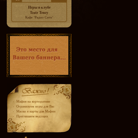
Игры в клубе
Teatr Teney
Кафе "Радио Сити"
-
Мафия на корпоративе
-
Огранизуем игры для Вас
-
Маски и карты для Мафии
-
Приглашаем ведущих