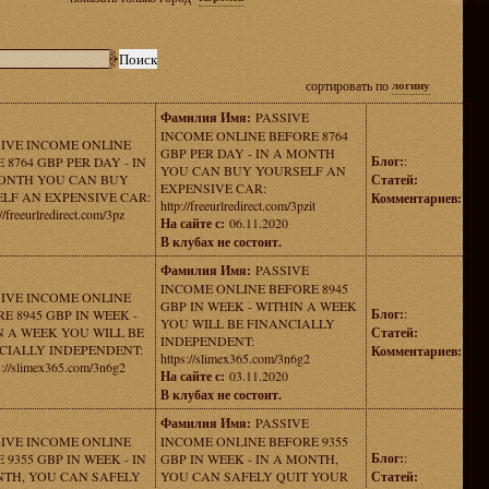
сортировать по
логину
Фамилия Имя:
PASSIVE
INCOME ONLINE BEFORE 8764
SIVE INCOME ONLINE
GBP PER DAY - IN A MONTH
Блог:
:
 8764 GBP PER DAY - IN
YOU CAN BUY YOURSELF AN
ONTH YOU CAN BUY
Статей:
EXPENSIVE CAR:
LF AN EXPENSIVE CAR:
Комментариев:
http://freeurlredirect.com/3pzit
://freeurlredirect.com/3pz
На сайте с:
06.11.2020
В клубах не состоит.
Фамилия Имя:
PASSIVE
INCOME ONLINE BEFORE 8945
SIVE INCOME ONLINE
GBP IN WEEK - WITHIN A WEEK
Блог:
:
E 8945 GBP IN WEEK -
YOU WILL BE FINANCIALLY
N A WEEK YOU WILL BE
Статей:
INDEPENDENT:
CIALLY INDEPENDENT:
Комментариев:
https://slimex365.com/3n6g2
s://slimex365.com/3n6g2
На сайте с:
03.11.2020
В клубах не состоит.
Фамилия Имя:
PASSIVE
SIVE INCOME ONLINE
INCOME ONLINE BEFORE 9355
Блог:
:
 9355 GBP IN WEEK - IN
GBP IN WEEK - IN A MONTH,
TH, YOU CAN SAFELY
YOU CAN SAFELY QUIT YOUR
Статей: