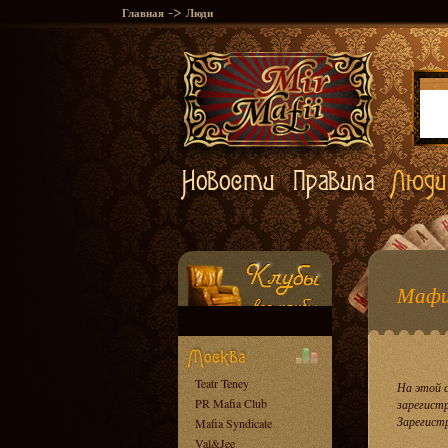
->
Главная
Люди
Мафи
Teatr Teney
На этой 
PR Mafia Club
зарегист
Зарегист
Mafia Syndicate
Val&Jee