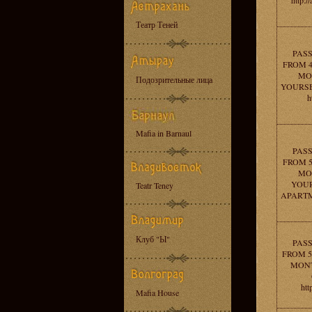
http:
Театр Теней
PAS
FROM 4
MO
Подозрительные лица
YOURSE
h
Mafia in Barnaul
PAS
FROM 5
MO
YOUR
Teatr Teney
APARTMEN
Клуб "Ы"
PAS
FROM 56
MONT
htt
Mafia House