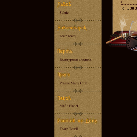
<
...
30
3
Salute
Teatr Teney
Культурный синдикат
Prague Mafia Club
Mafia Planet
Театр Теней