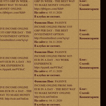
Блог:
:
E 9753 GBP IN WEEK -
GBP IN WEEK - THE BEST WAY
 BEST WAY TO MAKE
TO MAKE MONEY ONLINE:
Статей:
MONEY ONLINE:
https://jtbtigers.com/3khi9
Комментариев:
ps://jtbtigers.com/3khi9
На сайте с:
03.11.2020
В клубах не состоит.
Фамилия Имя:
PASSIVE
INCOME ONLINE FROM 3355
IVE INCOME ONLINE
Блог:
:
GBP PER DAY - THE BEST
355 GBP PER DAY - THE
INVESTMENT OPTION:
Статей:
INVESTMENT OPTION:
http://freeurlredirect.com/3q1q1
Комментариев:
/freeurlredirect.com/3q1q1
На сайте с:
04.11.2020
В клубах не состоит.
Фамилия Имя:
PASSIVE
INCOME ONLINE FROM 3655
IVE INCOME ONLINE
Блог:
:
EUR IN A DAY - NO WORK
655 EUR IN A DAY - NO
EXPERIENCE:
Статей:
ORK EXPERIENCE:
https://qspark.me/9YI6cC
Комментариев:
ps://qspark.me/9YI6cC
На сайте с:
07.11.2020
В клубах не состоит.
Фамилия Имя:
PASSIVE
INCOME ONLINE FROM 3686
IVE INCOME ONLINE
Блог:
:
EUR IN A DAY - THE BEST WAY
686 EUR IN A DAY - THE
TO MAKE MONEY ONLINE:
Статей:
WAY TO MAKE MONEY
http://xsle.net/3mfcm
Комментариев:
E: http://xsle.net/3mfcm
На сайте с:
04.11.2020
В клубах не состоит.