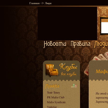
->
Главная
Люди
Мафи
Teatr Teney
На этой 
PR Mafia Club
зарегист
Зарегист
Mafia Syndicate
Val&Jee