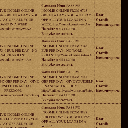
Фамилия Имя:
PASSIVE
IVE INCOME ONLINE
INCOME ONLINE FROM 6763
Блог:
:
63 GBP IN A DAY - YOU
GBP IN A DAY - YOU WILL PAY
L PAY OFF ALL YOUR
OFF ALL YOUR LOANS IN A
Статей:
OANS IN A WEEK:
WEEK: http://wunkit.com/oywoAA
Комментариев:
p://wunkit.com/oywoAA
На сайте с:
03.11.2020
В клубах не состоит.
Фамилия Имя:
PASSIVE
IVE INCOME ONLINE
INCOME ONLINE FROM 7346
Блог:
:
346 EUR PER DAY - NO
EUR PER DAY - NO WORK
Статей:
WORK SKILLS:
SKILLS: http://wunkit.com/Gz4oAA
Комментариев:
p://wunkit.com/Gz4oAA
На сайте с:
05.11.2020
В клубах не состоит.
Фамилия Имя:
PASSIVE
IVE INCOME ONLINE
INCOME ONLINE FROM 7447
Блог:
:
47 GBP PER DAY - GIVE
GBP PER DAY - GIVE YOURSELF
URSELF FINANCIAL
FINANCIAL FREEDOM:
Статей:
FREEDOM:
https://onlineuniversalwork.com/3nt6q
Комментариев:
nlineuniversalwork.com/3nt6q
На сайте с:
04.11.2020
В клубах не состоит.
Фамилия Имя:
PASSIVE
INCOME ONLINE FROM 8888
IVE INCOME ONLINE
EUR PER DAY - YOU WILL PAY
Блог:
:
888 EUR PER DAY - YOU
OFF ALL YOUR LOANS IN A
L PAY OFF ALL YOUR
Статей:
WEEK: