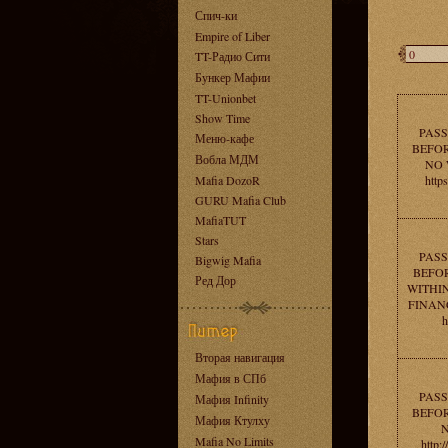
Спич-ки
Empire of Liber
TT-Радио Сити
Бункер Мафии
TT-Unionbet
Show Time
PASS
Меню-кафе
BEFOR
Вобла МДМ
NO 
Mafia DozoR
http
GURU Mafia Club
MafiaTUT
Stars
PASS
Bigwig Mafia
BEFOR
Ред Дор
WITHI
FINAN
h
Вторая навигация
Мафия в СПб
PASS
Мафия Infinity
BEFOR
Мафия Ктулху
N
Mafia No Limits
http:/