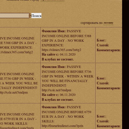
сортировать по
логину
Фамилия Имя:
PASSIVE
INCOME ONLINE BEFORE 5388
IVE INCOME ONLINE
Блог:
:
GBP IN A DAY - NO WORK
E 5388 GBP IN A DAY -
EXPERIENCE:
Статей:
WORK EXPERIENCE:
https://slimex365.com/3n6g2
Комментариев:
s://slimex365.com/3n6g2
На сайте с:
04.11.2020
В клубах не состоит.
Фамилия Имя:
PASSIVE
INCOME ONLINE BEFORE 5736
IVE INCOME ONLINE
GBP IN WEEK - WITHIN A WEEK
Блог:
:
E 5736 GBP IN WEEK -
YOU WILL BE FINANCIALLY
N A WEEK YOU WILL BE
Статей:
INDEPENDENT:
CIALLY INDEPENDENT:
Комментариев:
http://xsle.net/3mdpm
ttp://xsle.net/3mdpm
На сайте с:
06.11.2020
В клубах не состоит.
Фамилия Имя:
PASSIVE
INCOME ONLINE BEFORE 6759
IVE INCOME ONLINE
Блог:
:
EUR IN A DAY - NO WORK
E 6759 EUR IN A DAY -
SKILLS:
Статей:
O WORK SKILLS:
http://freeurlredirect.com/3pzlx
Комментариев:
/freeurlredirect.com/3pzlx