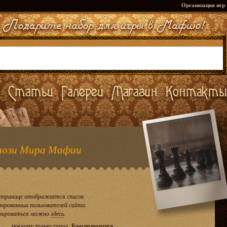
Организация игр
ози Мира Мафии
странице отображается список
рированных пользователей сайта.
рироваться можно
здесь
.
показать только город
Краснознаменск