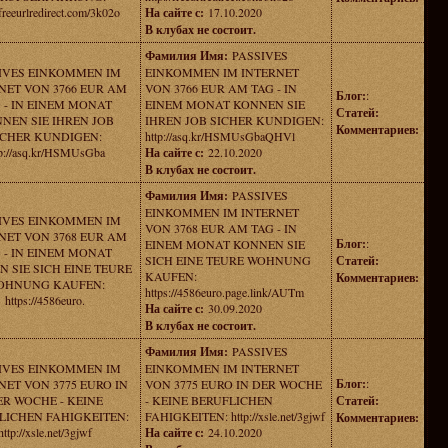
/freeurlredirect.com/3k02o
На сайте с:
17.10.2020
В клубах не состоит.
Фамилия Имя:
PASSIVES
IVES EINKOMMEN IM
EINKOMMEN IM INTERNET
NET VON 3766 EUR AM
VON 3766 EUR AM TAG - IN
Блог:
:
 - IN EINEM MONAT
EINEM MONAT KONNEN SIE
Статей:
NEN SIE IHREN JOB
IHREN JOB SICHER KUNDIGEN:
Комментариев:
ICHER KUNDIGEN:
http://asq.kr/HSMUsGbaQHVl
tp://asq.kr/HSMUsGba
На сайте с:
22.10.2020
В клубах не состоит.
Фамилия Имя:
PASSIVES
EINKOMMEN IM INTERNET
IVES EINKOMMEN IM
VON 3768 EUR AM TAG - IN
NET VON 3768 EUR AM
Блог:
:
EINEM MONAT KONNEN SIE
 - IN EINEM MONAT
SICH EINE TEURE WOHNUNG
Статей:
 SIE SICH EINE TEURE
KAUFEN:
Комментариев:
OHNUNG KAUFEN:
https://4586euro.page.link/AUTm
https://4586euro.
На сайте с:
30.09.2020
В клубах не состоит.
Фамилия Имя:
PASSIVES
IVES EINKOMMEN IM
EINKOMMEN IM INTERNET
Блог:
:
NET VON 3775 EURO IN
VON 3775 EURO IN DER WOCHE
ER WOCHE - KEINE
- KEINE BERUFLICHEN
Статей:
LICHEN FAHIGKEITEN:
FAHIGKEITEN: http://xsle.net/3gjwf
Комментариев:
http://xsle.net/3gjwf
На сайте с:
24.10.2020