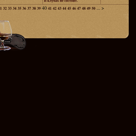
В клубах не состоит.
40
...
>
1
32
33
34
35
36
37
38
39
41
42
43
44
45
46
47
48
49
50