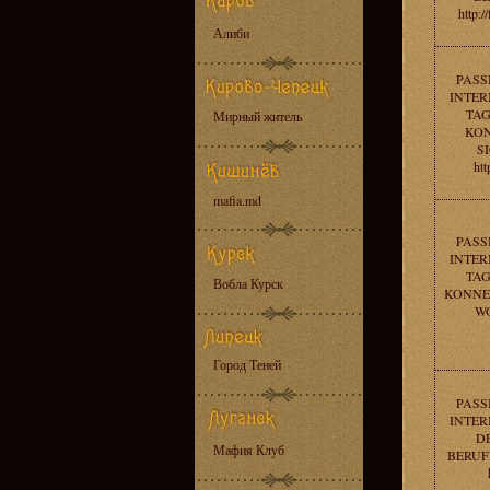
http:/
Алиби
PASS
INTER
TAG
Мирный житель
KON
S
ht
mafia.md
PASS
INTER
TAG
Вобла Курск
KONNEN
W
Город Теней
PASS
INTER
D
Мафия Клуб
BERUF