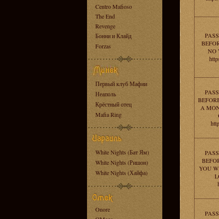
Centro Mafioso
The End
Revenge
PASS
Бонни и Клайд
BEFOR
Forzas
NO 
http
Первый клуб Мафии
PASS
Неаполь
BEFORE
Крёстный отец
A MON
Mafia Ring
htt
White Nights (Бат Ям)
PASS
BEFOR
White Nights (Ришон)
YOU W
White Nights (Хайфа)
L
Onore
PASS