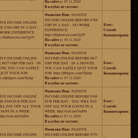
На сайте с:
07.11.2020
В клубах не состоит.
Фамилия Имя:
PASSIVE
INCOME ONLINE BEFORE 6768
IVE INCOME ONLINE
Блог:
:
GBP IN A DAY - NO WORK
E 6768 GBP IN A DAY -
EXPERIENCE:
Статей:
WORK EXPERIENCE:
https://darknesstr.com/3jyf9
Комментариев:
s://darknesstr.com/3jyf9
На сайте с:
05.11.2020
В клубах не состоит.
Фамилия Имя:
PASSIVE
IVE INCOME ONLINE
INCOME ONLINE BEFORE 8837
Блог:
:
 8837 GBP PER DAY - IN
GBP PER DAY - IN A MONTH,
TH, YOU CAN SAFELY
YOU CAN SAFELY QUIT YOUR
Статей:
QUIT YOUR JOB:
JOB: https://jtbtigers.com/3kdzp
Комментариев:
ps://jtbtigers.com/3kdzp
На сайте с:
07.11.2020
В клубах не состоит.
Фамилия Имя:
PASSIVE
IVE INCOME ONLINE
INCOME ONLINE BEFORE 9549
Блог:
:
E 9549 EUR PER DAY -
EUR PER DAY - YOU WILL PAY
ILL PAY OFF ALL YOUR
OFF ALL YOUR LOANS IN A
Статей:
OANS IN A WEEK:
WEEK: http://xsle.net/3mf9u
Комментариев:
http://xsle.net/3mf9u
На сайте с:
07.11.2020
В клубах не состоит.
Фамилия Имя:
PASSIVE
IVE INCOME ONLINE
INCOME ONLINE BEFORE 9753