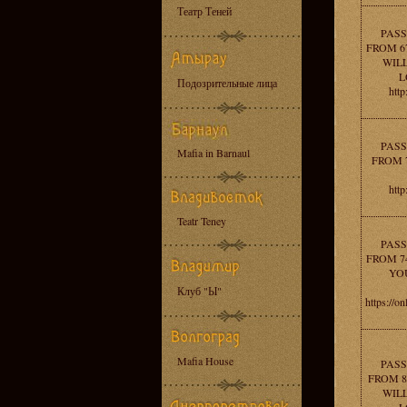
Театр Теней
PASS
FROM 67
WIL
L
Подозрительные лица
htt
PASS
Mafia in Barnaul
FROM 7
htt
Teatr Teney
PASS
FROM 74
YO
Клуб "Ы"
https://o
Mafia House
PASS
FROM 8
WIL