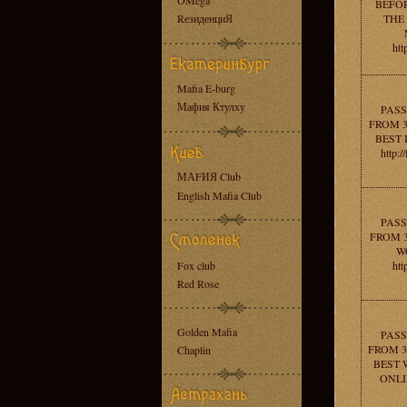
OMega
BEFOR
RезиденциЯ
THE
htt
Mafia E-burg
Мафия Ктулху
PASS
FROM 3
BEST 
http:/
МАFИЯ Club
English Mafia Club
PASS
FROM 3
W
Fox club
htt
Red Rose
Golden Mafia
PASS
FROM 3
Chaplin
BEST 
ONLIN