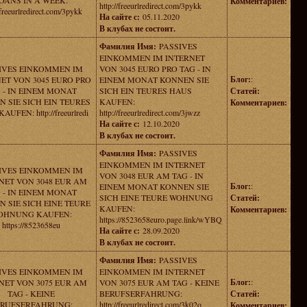
OANS IN A WEEK:
Комментариев:
http://freeurlredirect.com/3pykk
/freeurlredirect.com/3pykk
На сайте с:
05.11.2020
В клубах не состоит.
Фамилия Имя:
PASSIVES
EINKOMMEN IM INTERNET
IVES EINKOMMEN IM
VON 3045 EURO PRO TAG - IN
Блог:
:
ET VON 3045 EURO PRO
EINEM MONAT KONNEN SIE
 - IN EINEM MONAT
SICH EIN TEURES HAUS
Статей:
 SIE SICH EIN TEURES
KAUFEN:
Комментариев:
UFEN: http://freeurlredi
http://freeurlredirect.com/3jwzz
На сайте с:
12.10.2020
В клубах не состоит.
Фамилия Имя:
PASSIVES
EINKOMMEN IM INTERNET
IVES EINKOMMEN IM
VON 3048 EUR AM TAG - IN
NET VON 3048 EUR AM
Блог:
:
EINEM MONAT KONNEN SIE
 - IN EINEM MONAT
SICH EINE TEURE WOHNUNG
Статей:
 SIE SICH EINE TEURE
KAUFEN:
Комментариев:
OHNUNG KAUFEN:
https://8523658euro.page.link/wYBQ
https://8523658eu
На сайте с:
28.09.2020
В клубах не состоит.
Фамилия Имя:
PASSIVES
IVES EINKOMMEN IM
EINKOMMEN IM INTERNET
Блог:
:
NET VON 3075 EUR AM
VON 3075 EUR AM TAG - KEINE
TAG - KEINE
BERUFSERFAHRUNG:
Статей:
RUFSERFAHRUNG:
http://freeurlredirect.com/3k02o
Комментариев: