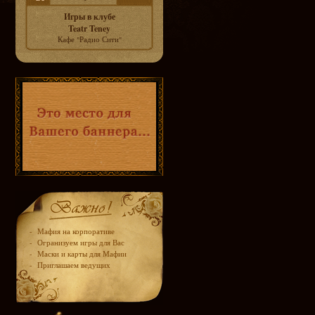
Игры в клубе
Teatr Teney
Кафе "Радио Сити"
-
Мафия на корпоративе
-
Огранизуем игры для Вас
-
Маски и карты для Мафии
-
Приглашаем ведущих