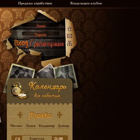
Продажа атрибутики
Владельцам клубов
Москва
Львов
Владимир
Донецк
8 августа
21:00
Сб