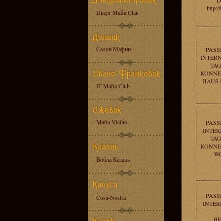
L
http:/
Dnepr Mafia Clan
Салон Мафии
PASS
INTERN
TAG
KONNEN
HAUS KA
IF Mafia Club
Mafia Vicino
PASS
INTER
TAG
KONNEN
W
Вобла Казань
PASS
Cosa-Nostra
INTER
BE