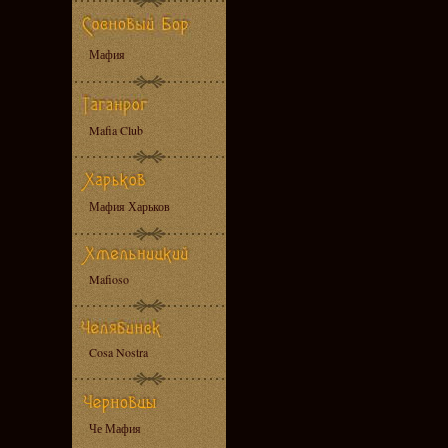
Мафия
Mafia Club
Мафия Харьков
Mafioso
Cosa Nostra
Че Мафия