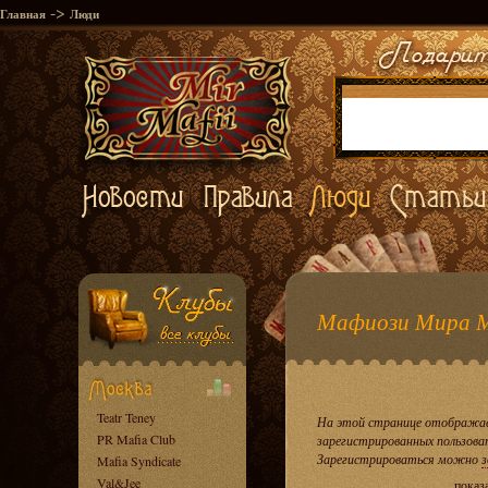
->
Главная
Люди
Мафиози Мира 
Teatr Teney
На этой странице отображае
PR Mafia Club
зарегистрированных пользова
Зарегистрироваться можно
з
Mafia Syndicate
Val&Jee
показ