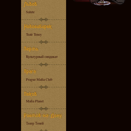
Salute
Teatr Teney
Культурный синдикат
Prague Mafia Club
Mafia Planet
Театр Теней