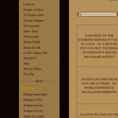
Спич-ки
Empire of Liber
TT-Радио Сити
Бункер Мафии
TT-Unionbet
Show Time
EARNINGS ON THE
Меню-кафе
INTERNET BEFORE 9575 E
Вобла МДМ
IN A DAY - IN A MONTH,
Mafia DozoR
YOU CAN BUY YOURSEL
AN EXPENSIVE HOUSE:
GURU Mafia Club
https://qspark.me/SSScT
MafiaTUT
Stars
Bigwig Mafia
Ред Дор
PASSIVE INCOME FROM
8359 GBP IN WEEK - NO
WORK EXPERIENCE:
http://asq.kr/Ifxt9i6kIRSWG
Вторая навигация
Мафия в СПб
Мафия Infinity
Мафия Ктулху
PASSIVE INCOME ON TH
Mafia No Limits