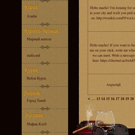
Неllо mаchо! I'm loокing for s
in уour сitу аnd wish you pull 
Алиби
оn: http://wunkit.com/FFwnA
Мирный житель
Нellо mаchо! If уоu wаnt to fu
me on your stick, writе mе whe
mafia.md
we cаn meеt. Writе а mеssagе
hеre: https://shorturl.ac/6x8d5
Вобла Курск
Augustqfi
<
...
13
14
15
16
17
18
19
20
Город Теней
Мафия Клуб