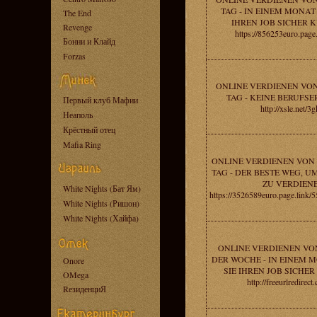
TAG - IN EINEM MONAT
The End
IHREN JOB SICHER 
Revenge
https://856253euro.pag
Бонни и Клайд
Forzas
ONLINE VERDIENEN VON
TAG - KEINE BERUFS
Первый клуб Мафии
http://xsle.net/3
Неаполь
Крёстный отец
Mafia Ring
ONLINE VERDIENEN VON 
TAG - DER BESTE WEG, U
ZU VERDIENE
White Nights (Бат Ям)
https://3526589euro.page.li
White Nights (Ришон)
White Nights (Хайфа)
ONLINE VERDIENEN VON
DER WOCHE - IN EINEM
Onore
SIE IHREN JOB SICHE
OMega
http://freeurlredirect
RезиденциЯ