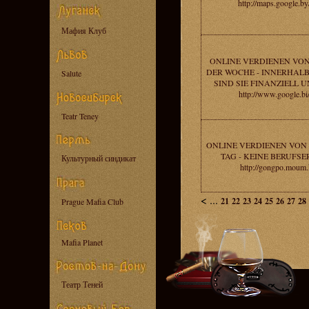
http://maps.google.by
Мафия Клуб
ONLINE VERDIENEN VON 
DER WOCHE - INNERHALB
Salute
SIND SIE FINANZIELL 
http://www.google.bi
Teatr Teney
ONLINE VERDIENEN VON 
TAG - KEINE BERUFS
Культурный синдикат
http://gongpo.moum.
<
...
21
22
23
24
25
26
27
28
Prague Mafia Club
Mafia Planet
Театр Теней