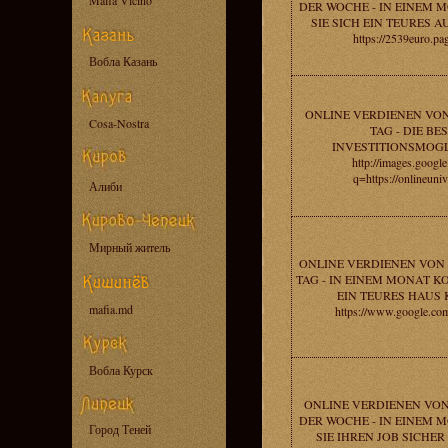
Mafia Vicino
DER WOCHE - IN EINEM
SIE SICH EIN TEURES 
https://2539euro.pag
Вобла Казань
ONLINE VERDIENEN VON
Cosa-Nostra
TAG - DIE BE
INVESTITIONSMOGL
http://images.google
q=https://onlineuni
Алиби
Мирный житель
ONLINE VERDIENEN VON 
TAG - IN EINEM MONAT K
EIN TEURES HAUS 
mafia.md
https://www.google.com
Вобла Курск
ONLINE VERDIENEN VON 
DER WOCHE - IN EINEM
Город Теней
SIE IHREN JOB SICHE