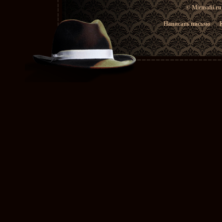
© Mirmafii.r
Написать письмо