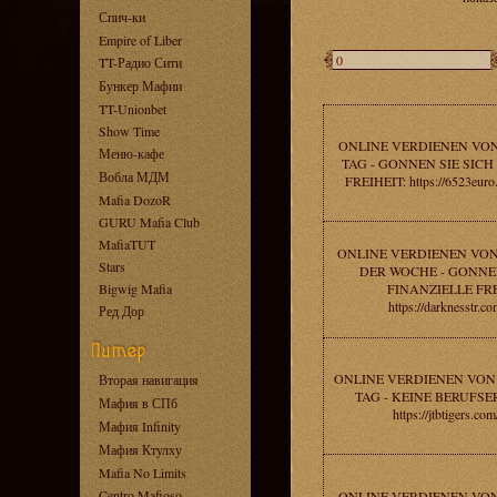
Спич-ки
Empire of Liber
TT-Радио Сити
Бункер Мафии
TT-Unionbet
Show Time
ONLINE VERDIENEN VON
Меню-кафе
TAG - GONNEN SIE SICH
Вобла МДМ
FREIHEIT: https://6523euro
Mafia DozoR
GURU Mafia Club
MafiaTUT
ONLINE VERDIENEN VON 
Stars
DER WOCHE - GONNEN
Bigwig Mafia
FINANZIELLE FRE
https://darknesstr.c
Ред Дор
ONLINE VERDIENEN VON 
Вторая навигация
TAG - KEINE BERUFS
Мафия в СПб
https://jtbtigers.co
Мафия Infinity
Мафия Ктулху
Mafia No Limits
Centro Mafioso
ONLINE VERDIENEN VON