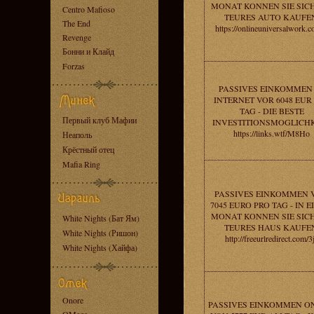
MONAT KONNEN SIE SICH
Centro Mafioso
TEURES AUTO KAUFE
The End
https://onlineuniversalwork.
Revenge
Бонни и Клайд
Forzas
PASSIVES EINKOMMEN
INTERNET VOR 6048 EUR
TAG - DIE BESTE
Первый клуб Мафии
INVESTITIONSMOGLICHK
https://links.wtf/M8Ho
Неаполь
Крёстный отец
Mafia Ring
PASSIVES EINKOMMEN 
7045 EURO PRO TAG - IN 
MONAT KONNEN SIE SICH
White Nights (Бат Ям)
TEURES HAUS KAUFE
White Nights (Ришон)
http://freeurlredirect.com/3
White Nights (Хайфа)
Onore
PASSIVES EINKOMMEN O