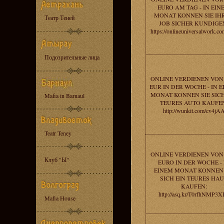
EURO AM TAG - IN EIN
MONAT KONNEN SIE IH
Театр Теней
JOB SICHER KUNDIGE
https://onlineuniversalwork.c
Подозрительные лица
ONLINE VERDIENEN VON 
EUR IN DER WOCHE - IN 
MONAT KONNEN SIE SICH
Mafia in Barnaul
TEURES AUTO KAUFE
http://wunkit.com/cv4jA
Teatr Teney
ONLINE VERDIENEN VON 
Клуб "Ы"
EURO IN DER WOCHE - 
EINEM MONAT KONNEN 
SICH EIN TEURES HA
KAUFEN:
http://asq.kr/T0rfhNMP3X
Mafia House