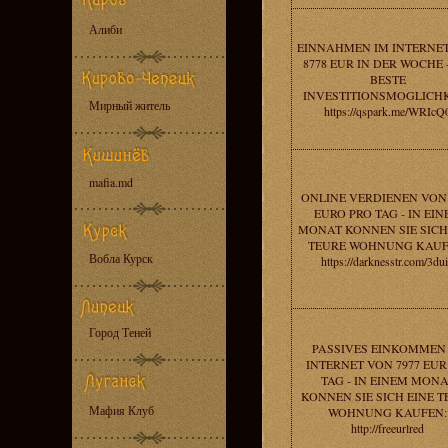
Алиби
EINNAHMEN IM INTERNE
8778 EUR IN DER WOCHE -
BESTE
INVESTITIONSMOGLICHK
Мирный житель
https://qspark.me/WRIcQ
mafia.md
ONLINE VERDIENEN VON 
EURO PRO TAG - IN EI
MONAT KONNEN SIE SICH
TEURE WOHNUNG KAUF
Вобла Курск
https://darknesstr.com/3du
Город Теней
PASSIVES EINKOMMEN
INTERNET VON 7977 EU
TAG - IN EINEM MONA
KONNEN SIE SICH EINE T
Мафия Клуб
WOHNUNG KAUFEN:
http://freeurlred