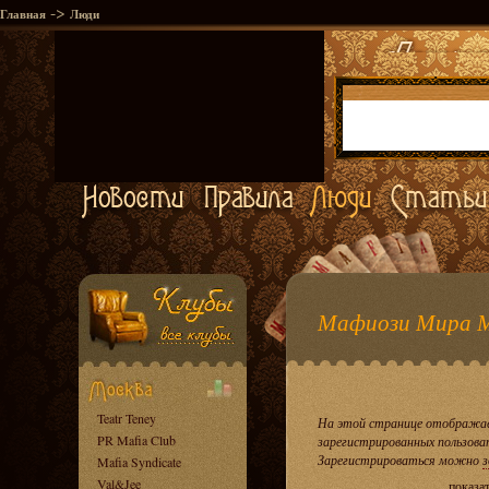
->
Главная
Люди
Мафиози Мира 
Teatr Teney
На этой странице отображае
PR Mafia Club
зарегистрированных пользова
Зарегистрироваться можно
з
Mafia Syndicate
Val&Jee
показа