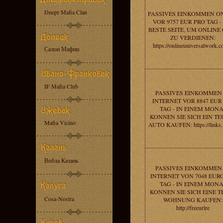
Dnepr Mafia Clan
PASSIVES EINKOMMEN O
VOR 9757 EUR PRO TAG -
BESTE SEITE, UM ONLINE
ZU VERDIENEN:
https://onlineuniversalwork.
Салон Мафии
IF Mafia Club
PASSIVES EINKOMMEN
INTERNET VOR 8847 EU
TAG - IN EINEM MONA
KONNEN SIE SICH EIN TE
Mafia Vicino
AUTO KAUFEN: https://links.
Вобла Казань
PASSIVES EINKOMMEN
INTERNET VON 7048 EUR
TAG - IN EINEM MONA
KONNEN SIE SICH EINE T
Cosa-Nostra
WOHNUNG KAUFEN:
http://freeurlre