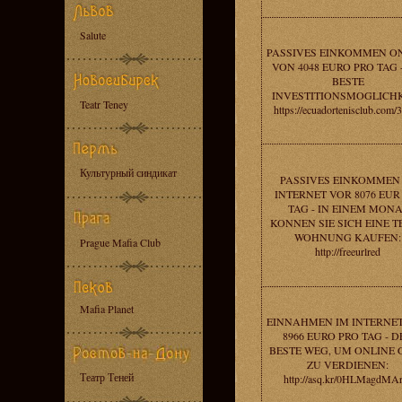
Salute
PASSIVES EINKOMMEN O
VON 4048 EURO PRO TAG -
BESTE
INVESTITIONSMOGLICHK
Teatr Teney
https://ecuadortenisclub.com/
Культурный синдикат
PASSIVES EINKOMMEN
INTERNET VOR 8076 EU
TAG - IN EINEM MONA
KONNEN SIE SICH EINE T
WOHNUNG KAUFEN:
Prague Mafia Club
http://freeurlred
Mafia Planet
EINNAHMEN IM INTERNE
8966 EURO PRO TAG - D
BESTE WEG, UM ONLINE 
ZU VERDIENEN:
Театр Теней
http://asq.kr/0HLMagdMA