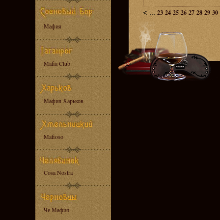
<
...
23
24
25
26
27
28
29
30
Мафия
Mafia Club
Мафия Харьков
Mafioso
Cosa Nostra
Че Мафия