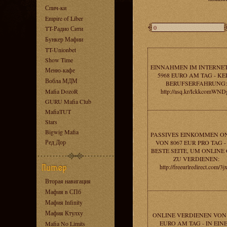
Спич-ки
Empire of Liber
TT-Радио Сити
Бункер Мафии
TT-Unionbet
Show Time
EINNAHMEN IM INTERNE
Меню-кафе
5968 EURO AM TAG - KE
Вобла МДМ
BERUFSERFAHRUNG:
Mafia DozoR
http://asq.kr/IckkcomWND
GURU Mafia Club
MafiaTUT
Stars
Bigwig Mafia
PASSIVES EINKOMMEN O
Ред Дор
VON 8067 EUR PRO TAG -
BESTE SEITE, UM ONLINE
ZU VERDIENEN:
http://freeurlredirect.com/3j
Вторая навигация
Мафия в СПб
Мафия Infinity
Мафия Ктулху
ONLINE VERDIENEN VON 
EURO AM TAG - IN EIN
Mafia No Limits