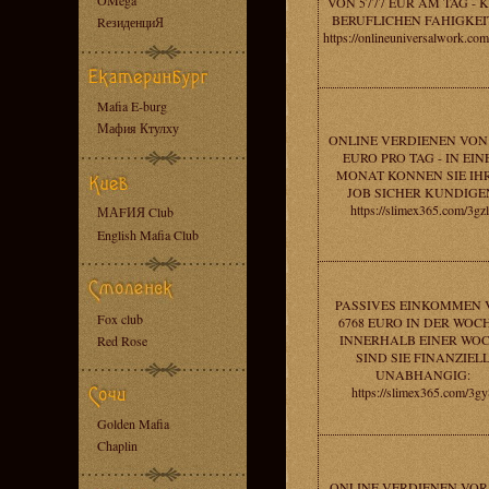
OMega
VON 5777 EUR AM TAG - 
BERUFLICHEN FAHIGKEI
RезиденциЯ
https://onlineuniversalwork.co
Mafia E-burg
Мафия Ктулху
ONLINE VERDIENEN VON 
EURO PRO TAG - IN EI
MONAT KONNEN SIE IH
JOB SICHER KUNDIGE
https://slimex365.com/3gz
МАFИЯ Club
English Mafia Club
PASSIVES EINKOMMEN 
Fox club
6768 EURO IN DER WOCH
INNERHALB EINER WO
Red Rose
SIND SIE FINANZIEL
UNABHANGIG:
https://slimex365.com/3gy
Golden Mafia
Chaplin
ONLINE VERDIENEN VOR 