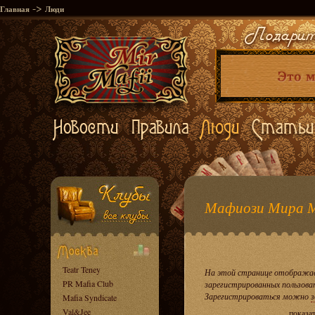
->
Главная
Люди
Мафиози Мира 
Teatr Teney
На этой странице отображае
PR Mafia Club
зарегистрированных пользова
Зарегистрироваться можно
з
Mafia Syndicate
Val&Jee
показа