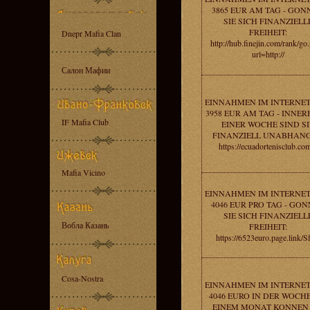
3865 EUR AM TAG - GON
SIE SICH FINANZIELL
FREIHEIT:
Dnepr Mafia Clan
http://hub.finejin.com/rank/go
url=http://
Салон Мафии
EINNAHMEN IM INTERNE
3958 EUR AM TAG - INNE
IF Mafia Club
EINER WOCHE SIND SI
FINANZIELL UNABHANG
https://ecuadortenisclub.co
Mafia Vicino
EINNAHMEN IM INTERNE
4046 EUR PRO TAG - GO
SIE SICH FINANZIELL
Вобла Казань
FREIHEIT:
https://6523euro.page.link/S
Cosa-Nostra
EINNAHMEN IM INTERNE
4046 EURO IN DER WOCHE 
EINEM MONAT KONNEN 