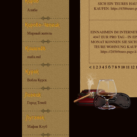
SICH EIN TEURES HAU
KAUFEN: https://4586euro.p
Алиби
EINNAHMEN IM INTERNE
Мирный житель
4047 EUR PRO TAG - IN E
MONAT KONNEN SIE SICH
TEURE WOHNUNG KAUF
https://28569euro.page.li
mafia.md
<
6
1
2
3
4
5
7
8
9
10
11
12
Вобла Курск
Город Теней
Мафия Клуб