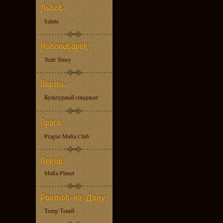
Salute
Teatr Teney
Культурный синдикат
Prague Mafia Club
Mafia Planet
Театр Теней