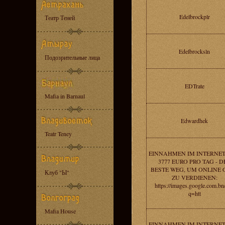
Edelbrockplr
Театр Теней
Edelbrocksln
Подозрительные лица
EDTrate
Mafia in Barnaul
Edwardhek
Teatr Teney
EINNAHMEN IM INTERNE
3777 EURO PRO TAG - D
BESTE WEG, UM ONLINE 
Клуб "Ы"
ZU VERDIENEN:
https://images.google.com.bn/
q=htt
Mafia House
EINNAHMEN IM INTERNE