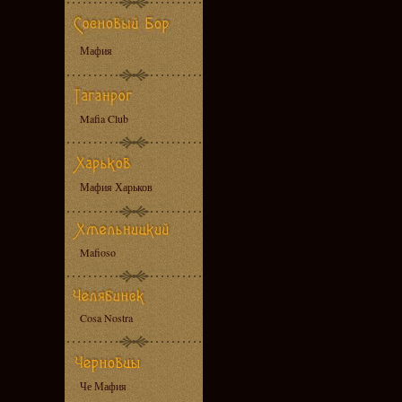
Мафия
Mafia Club
Мафия Харьков
Mafioso
Cosa Nostra
Че Мафия