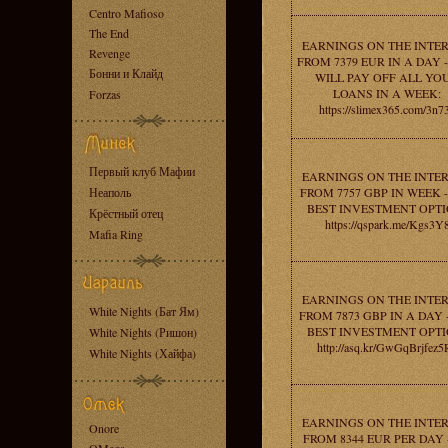
Centro Mafioso
The End
EARNINGS ON THE INTE
Revenge
FROM 7379 EUR IN A DAY 
Бонни и Клайд
WILL PAY OFF ALL YO
LOANS IN A WEEK:
Forzas
https://slimex365.com/3n7
Первый клуб Мафии
EARNINGS ON THE INTE
Неаполь
FROM 7757 GBP IN WEEK 
BEST INVESTMENT OPTI
Крёстный отец
https://qspark.me/Kgs3Y
Mafia Ring
EARNINGS ON THE INTE
White Nights (Бат Ям)
FROM 7873 GBP IN A DAY 
BEST INVESTMENT OPTI
White Nights (Ришон)
http://asq.kr/GwGqBrjfez5
White Nights (Хайфа)
EARNINGS ON THE INTE
Onore
FROM 8344 EUR PER DAY 