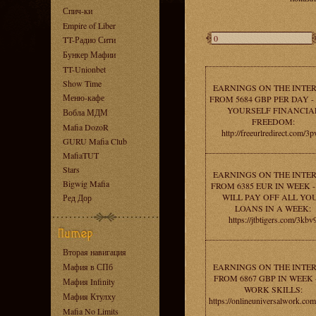
Спич-ки
Empire of Liber
TT-Радио Сити
Бункер Мафии
TT-Unionbet
Show Time
EARNINGS ON THE INTE
Меню-кафе
FROM 5684 GBP PER DAY -
YOURSELF FINANCIA
Вобла МДМ
FREEDOM:
Mafia DozoR
http://freeurlredirect.com/3p
GURU Mafia Club
MafiaTUT
Stars
EARNINGS ON THE INTE
Bigwig Mafia
FROM 6385 EUR IN WEEK 
WILL PAY OFF ALL YO
Ред Дор
LOANS IN A WEEK:
https://jtbtigers.com/3kbv
Вторая навигация
Мафия в СПб
EARNINGS ON THE INTE
FROM 6867 GBP IN WEEK 
Мафия Infinity
WORK SKILLS:
Мафия Ктулху
https://onlineuniversalwork.co
Mafia No Limits