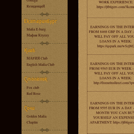
OMega
WORK EXPERIENCE:
RезиденциЯ
https://jtbtigers.com/3kcm
EARNINGS ON THE INTE
Mafia E-burg
FROM 8468 GBP IN A DAY 
Мафия Ктулху
WILL PAY OFF ALL YO
LOANS IN A WEEK:
https://qspark.me/wSzjM
МАFИЯ Club
EARNINGS ON THE INTE
English Mafia Club
FROM 9565 EUR IN WEEK 
WILL PAY OFF ALL YO
LOANS IN A WEEK:
http://freeurlredirect.com/3p
Fox club
Red Rose
EARNINGS ON THE INTE
FROM 9595 EUR IN A DAY -
MONTH YOU CAN BU
Golden Mafia
YOURSELF AN EXPENS
Chaplin
APARTMENT: https://jtbtigers