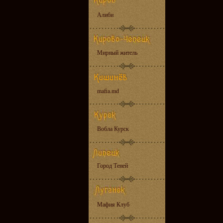
Алиби
Мирный житель
mafia.md
Вобла Курск
Город Теней
Мафия Клуб