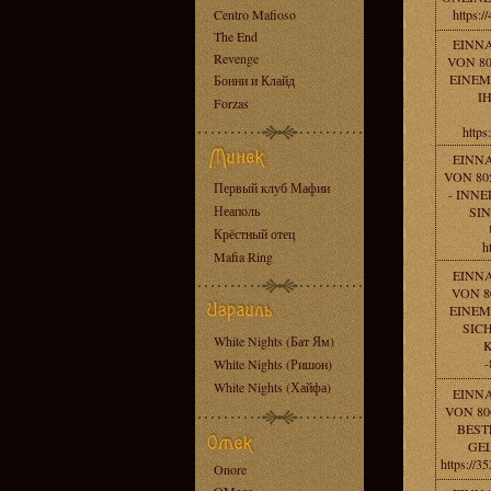
Centro Mafioso
https:/
The End
EINN
Revenge
VON 80
EINEM
Бонни и Клайд
I
Forzas
https
EINN
VON 80
Первый клуб Мафии
- INN
Неаполь
SIN
Крёстный отец
h
Mafia Ring
EINN
VON 8
EINEM
SIC
White Nights (Бат Ям)
K
-
White Nights (Ришон)
White Nights (Хайфа)
EINN
VON 80
BEST
GEL
https://
Onore