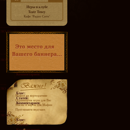
Игры в клубе
Teatr Teney
Кафе "Радио Сити"
URO IN
Блог:
:
Статей:
Комментариев:
URO IN
Блог:
:
Статей:
Комментариев:
EURO AM
Блог:
:
-
Мафия на корпоративе
Статей:
-
Огранизуем игры для Вас
Комментариев:
-
Маски и карты для Мафии
-
Приглашаем ведущих
URO IN
Блог:
:
Статей:
Комментариев: