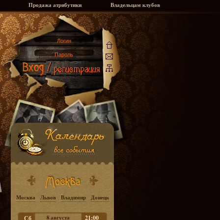
Продажа атрибутики
Владельцам клубов
Москва
Львов
Владимир
Донецк
8 августа
21:00
Сб