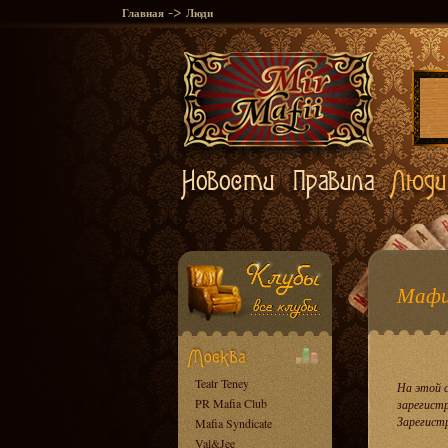
->
Главная
Люди
Мафи
Teatr Teney
На этой 
PR Mafia Club
зарегист
Зарегист
Mafia Syndicate
Val&Jee