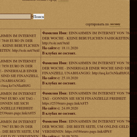
сортировать по
логину
Фамилия Имя:
EINNAHMEN IM INTERNET VON 7848 E
AHMEN IM INTERNET
DER WOCHE - KEINE BERUFLICHEN FAHIGKEITEN:
 7848 EURO IN DER
http://xsle.net/3teld
- KEINE BERUFLICHEN
На сайте с:
18.11.2020
TEN: http://xsle.net/3teld
В клубах не состоит.
AHMEN IM INTERNET
Фамилия Имя:
EINNAHMEN IM INTERNET VON 7858 E
 7858 EURO IN DER
DER WOCHE - INNERHALB EINER WOCHE SIND SIE
 - INNERHALB EINER
FINANZIELL UNABHANGIG: http://asq.kr/3xNkaHtJGUJ9
SIND SIE FINANZIELL
На сайте с:
25.10.2020
UNABHANGIG:
В клубах не состоит.
p://asq.kr/3xNkaHtJG
Фамилия Имя:
EINNAHMEN IM INTERNET VON 7965 
AHMEN IM INTERNET
7965 EURO AM TAG -
TAG - GONNEN SIE SICH FINANZIELLE FREIHEIT:
ONNEN SIE SICH
https://2539euro.page.link/x8T5
NZIELLE FREIHEIT:
На сайте с:
24.09.2020
//2539euro.page.link/x8T5
В клубах не состоит.
Фамилия Имя:
EINNAHMEN IM INTERNET VON 7967 E
AHMEN IM INTERNET
 7967 EURO IN DER
DER WOCHE - DIE BESTE SEITE, UM ONLINE GELD ZU
 DIE BESTE SEITE, UM
VERDIENEN: https://4586euro.page.link/dPhY
 GELD ZU VERDIENEN:
На сайте с:
30.09.2020