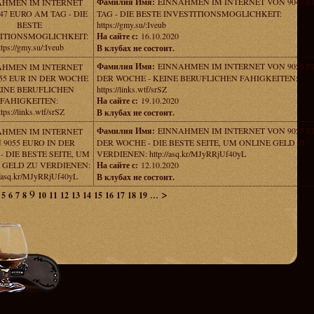
Фамилия Имя:
EINNAHMEN IM INTERNET VON 9047 
AHMEN IM INTERNET
47 EURO AM TAG - DIE
TAG - DIE BESTE INVESTITIONSMOGLICHKEIT:
BESTE
https://gmy.su/:Iveub
ITIONSMOGLICHKEIT:
На сайте с:
16.10.2020
ttps://gmy.su/:Iveub
В клубах не состоит.
Фамилия Имя:
EINNAHMEN IM INTERNET VON 9055 E
AHMEN IM INTERNET
55 EUR IN DER WOCHE
DER WOCHE - KEINE BERUFLICHEN FAHIGKEITEN:
EINE BERUFLICHEN
https://links.wtf/srSZ
FAHIGKEITEN:
На сайте с:
19.10.2020
ttps://links.wtf/srSZ
В клубах не состоит.
Фамилия Имя:
EINNAHMEN IM INTERNET VON 9055 E
AHMEN IM INTERNET
 9055 EURO IN DER
DER WOCHE - DIE BESTE SEITE, UM ONLINE GELD ZU
 DIE BESTE SEITE, UM
VERDIENEN: http://asq.kr/MJyRRjUf40yL
 GELD ZU VERDIENEN:
На сайте с:
12.10.2020
//asq.kr/MJyRRjUf40yL
В клубах не состоит.
9
...
>
5
6
7
8
10
11
12
13
14
15
16
17
18
19