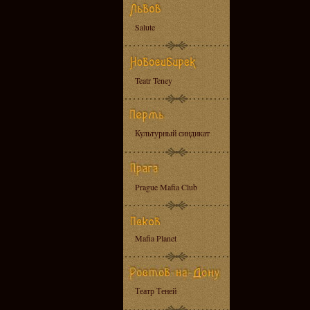
Salute
Teatr Teney
Культурный синдикат
Prague Mafia Club
Mafia Planet
Театр Теней