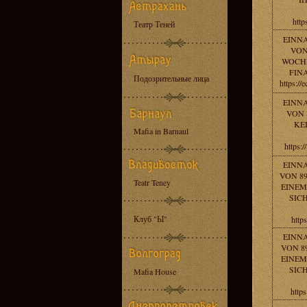
http
Театр Теней
EINN
VON
WOCHE
FINA
Подозрительные лица
https://
EINN
VON 
KE
Mafia in Barnaul
https:
EINN
VON 89
Teatr Teney
EINEM
SIC
Клуб "Ы"
http
EINN
VON 89
EINEM
SIC
Mafia House
https