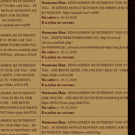
AHMEN IM INTERNET
Фамилия Имя:
EINNAHMEN IM INTERNET VON 8077 
77 EURO AM TAG - IN
TAG - IN EINEM MONAT KONNEN SIE IHREN JOB SICH
 MONAT KONNEN SIE
KUNDIGEN: https://qspark.me/3vnI9P
HREN JOB SICHER
На сайте с:
26.10.2020
KUNDIGEN:
В клубах не состоит.
ps://qspark.me/3vnI9P
Фамилия Имя:
EINNAHMEN IM INTERNET VON 8747 
AHMEN IM INTERNET
TAG - KEINE BERUFSERFAHRUNG: http://www.af-
8747 EURO AM TAG -
choose.com/link.php?
 BERUFSERFAHRUNG:
id=N0000002&s_adwares=SA000008&url=http://asq.kr/xIBq
ww.af-choose.com/link.php?
На сайте с:
20.11.2020
00002&s_adwares=SA00
В клубах не состоит.
Фамилия Имя:
EINNAHMEN IM INTERNET VON 8757 
AHMEN IM INTERNET
757 EUR AM TAG - DIE
TAG - DIE BESTE SEITE, UM ONLINE GELD ZU VERDIE
E SEITE, UM ONLINE
https://links.wtf/vLFR
D ZU VERDIENEN:
На сайте с:
19.11.2020
tps://links.wtf/vLFR
В клубах не состоит.
Фамилия Имя:
EINNAHMEN IM INTERNET VON 8766 E
AHMEN IM INTERNET
 8766 EURO IN DER
DER WOCHE - DIE BESTE INVESTITIONSMOGLICHKEIT
CHE - DIE BESTE
https://856253euro.page.link/TZrt
ITIONSMOGLICHKEIT:
На сайте с:
03.10.2020
/856253euro.page.link/TZrt
В клубах не состоит.
AHMEN IM INTERNET
Фамилия Имя:
EINNAHMEN IM INTERNET VON 8767 E
767 EUR PRO TAG - IN
TAG - IN EINEM MONAT KONNEN SIE IHREN JOB SICH
 MONAT KONNEN SIE
KUNDIGEN: https://jtbtigers.com/3e5qg
HREN JOB SICHER