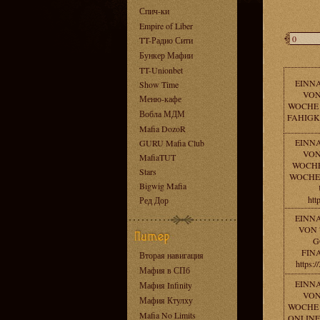
Спич-ки
Empire of Liber
TT-Радио Сити
Бункер Мафии
TT-Unionbet
EINN
Show Time
VON
Меню-кафе
WOCHE 
Вобла МДМ
FAHIGKEI
Mafia DozoR
EINN
GURU Mafia Club
VON
MafiaTUT
WOCHE
Stars
WOCHE 
Bigwig Mafia
htt
Ред Дор
EINN
VON 
G
FINA
Вторая навигация
https:
Мафия в СПб
EINN
Мафия Infinity
VON
Мафия Ктулху
WOCHE -
Mafia No Limits
ONLINE