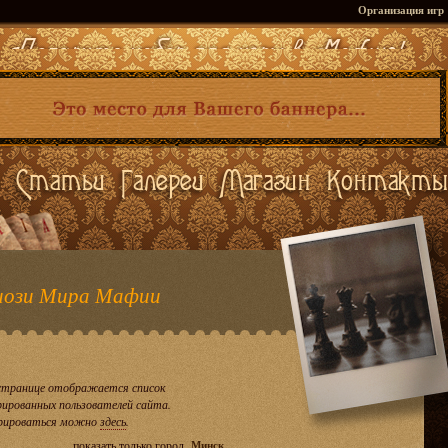
Организация игр
ози Мира Мафии
странице отображается список
рированных пользователей сайта.
рироваться можно
здесь
.
показать только город
Минск