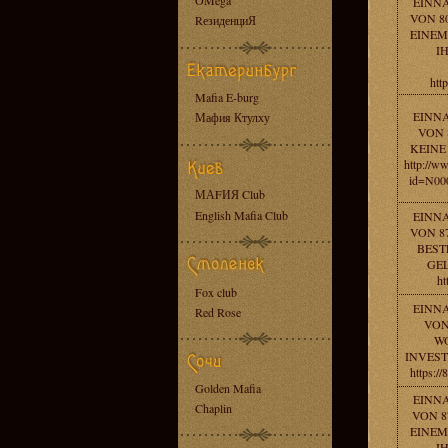
OMega
EINN
VON 80
RезиденциЯ
EINEM
I
htt
Mafia E-burg
EINN
Мафия Ктулху
VON 
KEINE
http://w
id=N00
МАFИЯ Club
English Mafia Club
EINN
VON 8
BEST
GEL
ht
Fox club
EINN
Red Rose
VON
WO
INVEST
https:/
Golden Mafia
EINN
Chaplin
VON 8
EINEM
I