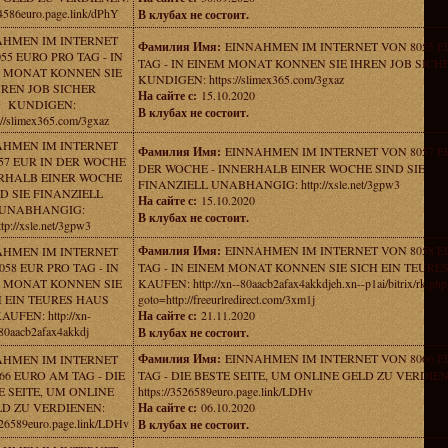
/4586euro.page.link/dPhY
В клубах не состоит.
AHMEN IM INTERNET
Фамилия Имя:
EINNAHMEN IM INTERNET VON 8055 E
55 EURO PRO TAG - IN
TAG - IN EINEM MONAT KONNEN SIE IHREN JOB SICH
 MONAT KONNEN SIE
KUNDIGEN: https://slimex365.com/3gxaz
HREN JOB SICHER
На сайте с:
15.10.2020
KUNDIGEN:
В клубах не состоит.
://slimex365.com/3gxaz
AHMEN IM INTERNET
Фамилия Имя:
EINNAHMEN IM INTERNET VON 8057 E
57 EUR IN DER WOCHE
DER WOCHE - INNERHALB EINER WOCHE SIND SIE
ERHALB EINER WOCHE
FINANZIELL UNABHANGIG: http://xsle.net/3gpw3
D SIE FINANZIELL
На сайте с:
15.10.2020
UNABHANGIG:
В клубах не состоит.
ttp://xsle.net/3gpw3
Фамилия Имя:
EINNAHMEN IM INTERNET VON 8058 E
AHMEN IM INTERNET
058 EUR PRO TAG - IN
TAG - IN EINEM MONAT KONNEN SIE SICH EIN TEURE
 MONAT KONNEN SIE
KAUFEN: http://xn--80aacb2afax4akkdjeh.xn--p1ai/bitrix/rk.php
H EIN TEURES HAUS
goto=http://freeurlredirect.com/3xm1j
AUFEN: http://xn-
На сайте с:
21.11.2020
80aacb2afax4akkdj
В клубах не состоит.
Фамилия Имя:
EINNAHMEN IM INTERNET VON 8066 
AHMEN IM INTERNET
66 EURO AM TAG - DIE
TAG - DIE BESTE SEITE, UM ONLINE GELD ZU VERDIE
E SEITE, UM ONLINE
https://3526589euro.page.link/LDHv
D ZU VERDIENEN:
На сайте с:
06.10.2020
3526589euro.page.link/LDHv
В клубах не состоит.