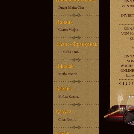
EINN
VON 90
Dnepr Mafia Clan
INVEST
h
EINN
Салон Мафии
VON 90
- K
h
IF Mafia Club
EINN
VON
WOCHE -
ONLINE
Mafia Vicino
http:
<
1
2
3
4
Вобла Казань
Cosa-Nostra