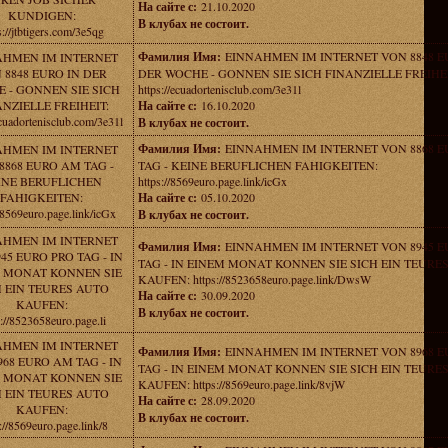
На сайте с:
21.10.2020
KUNDIGEN:
В клубах не состоит.
s://jtbtigers.com/3e5qg
Фамилия Имя:
EINNAHMEN IM INTERNET VON 8848 E
AHMEN IM INTERNET
 8848 EURO IN DER
DER WOCHE - GONNEN SIE SICH FINANZIELLE FREIHEI
 - GONNEN SIE SICH
https://ecuadortenisclub.com/3e31l
NZIELLE FREIHEIT:
На сайте с:
16.10.2020
ecuadortenisclub.com/3e31l
В клубах не состоит.
Фамилия Имя:
EINNAHMEN IM INTERNET VON 8868 
AHMEN IM INTERNET
8868 EURO AM TAG -
TAG - KEINE BERUFLICHEN FAHIGKEITEN:
INE BERUFLICHEN
https://8569euro.page.link/icGx
FAHIGKEITEN:
На сайте с:
05.10.2020
//8569euro.page.link/icGx
В клубах не состоит.
AHMEN IM INTERNET
Фамилия Имя:
EINNAHMEN IM INTERNET VON 8945 E
45 EURO PRO TAG - IN
TAG - IN EINEM MONAT KONNEN SIE SICH EIN TEURE
 MONAT KONNEN SIE
KAUFEN: https://8523658euro.page.link/DwsW
H EIN TEURES AUTO
На сайте с:
30.09.2020
KAUFEN:
В клубах не состоит.
s://8523658euro.page.li
AHMEN IM INTERNET
Фамилия Имя:
EINNAHMEN IM INTERNET VON 8968 
68 EURO AM TAG - IN
TAG - IN EINEM MONAT KONNEN SIE SICH EIN TEURE
 MONAT KONNEN SIE
KAUFEN: https://8569euro.page.link/8vjW
H EIN TEURES AUTO
На сайте с:
28.09.2020
KAUFEN:
В клубах не состоит.
://8569euro.page.link/8