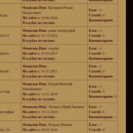
Фамилия Имя:
Кузинков Роман
Блог:
: 4
Модестович
Статей:
0
Ynall
На сайте с:
22.06.2016
Комментариев:
В клубах не состоит.
Фамилия Имя:
денис загородный
Блог:
: 4
en2343
На сайте с:
01.12.2016
Статей:
0
В клубах не состоит.
Комментариев:
Фамилия Имя:
ewgeter
Блог:
: 4
gheews
На сайте с:
07.02.2017
Статей:
0
В клубах не состоит.
Комментариев:
Фамилия Имя:
Блог:
: 4
dseerh
На сайте с:
01.07.2022
Статей:
0
В клубах не состоит.
Комментариев:
Фамилия Имя:
Баскин Виталий
Блог:
: 3
Михайлович
Статей:
0
e Vitik
На сайте с:
11.01.2010
Комментариев:
0
В клубах не состоит.
Фамилия Имя:
Лельчук Юрий Львович
Блог:
: 3
ер мафии
На сайте с:
19.11.2010
Статей:
0
В клубах не состоит.
Комментариев:
1
Фамилия Имя:
Петров Михаил
Блог:
: 3
ick_20
На сайте с:
09.02.2016
Статей:
0