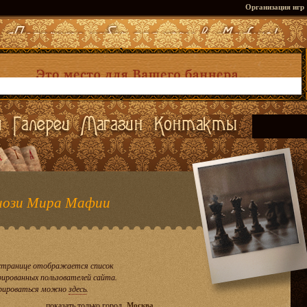
Организация игр
ози Мира Мафии
странице отображается список
рированных пользователей сайта.
рироваться можно
здесь
.
показать только город
Москва