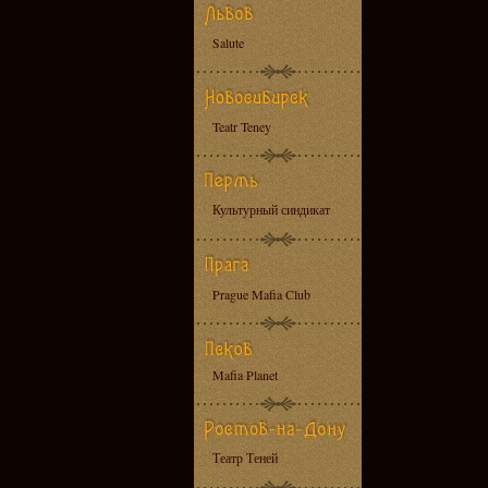
Salute
Teatr Teney
Культурный синдикат
Prague Mafia Club
Mafia Planet
Театр Теней