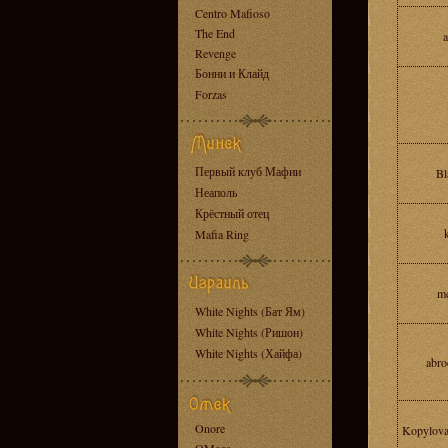
Centro Mafioso
The End
a
Revenge
Бонни и Клайд
Forzas
Первый клуб Мафии
Bl
Неаполь
Крёстный отец
Mafia Ring
m
White Nights (Бат Ям)
White Nights (Ришон)
White Nights (Хайфа)
abr
Onore
Kopylov