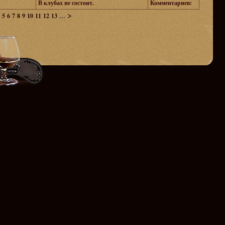
В клубах не состоит.
Комментариев:
...
>
5
6
7
8
9
10
11
12
13