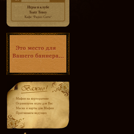
Игры в клубе
Teatr Teney
Кафе "Радио Сити"
-
Мафия на корпоративе
-
Огранизуем игры для Вас
-
Маски и карты для Мафии
-
Приглашаем ведущих