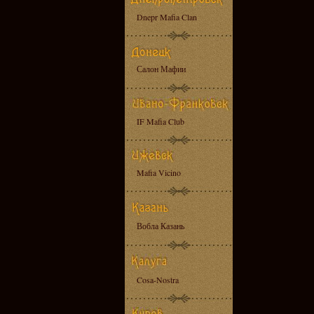
Dnepr Mafia Clan
Салон Мафии
IF Mafia Club
Mafia Vicino
Вобла Казань
Cosa-Nostra