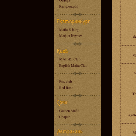
OMega
RезиденциЯ
Mafia E-burg
Мафия Ктулху
d
e
МАFИЯ Club
English Mafia Club
s
Fox club
Red Rose
Th
Golden Mafia
Бунк
Chaplin
M