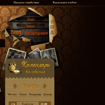
Продажа атрибутики
Владельцам клубов
Москва
Львов
Владимир
Донецк
8 августа
21:00
Сб