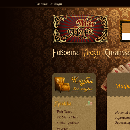
->
Главная
Люди
Мафи
Teatr Teney
На этой 
PR Mafia Club
зарегист
Зарегист
Mafia Syndicate
Val&Jee