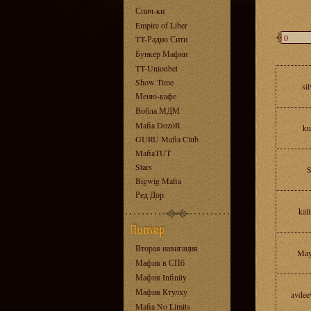
Спич-ки
Empire of Liber
TT-Радио Сити
Бункер Мафии
TT-Unionbet
Show Time
si
Меню-кафе
Вобла МДМ
Mafia DozoR
ku
GURU Mafia Club
MafiaTUT
Stars
S
Bigwig Mafia
Ред Дор
kal
Вторая навигация
May
Мафия в СПб
Мафия Infinity
Мафия Ктулху
avdee
Mafia No Limits