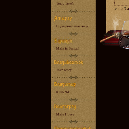
Театр Теней
<
3
1
2
4
Подозрительные лица
Mafia in Barnaul
Teatr Teney
Клуб "Ы"
Mafia House