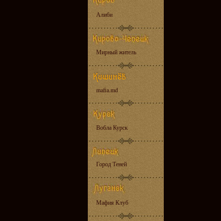
Алиби
Мирный житель
mafia.md
Вобла Курск
Город Теней
Мафия Клуб