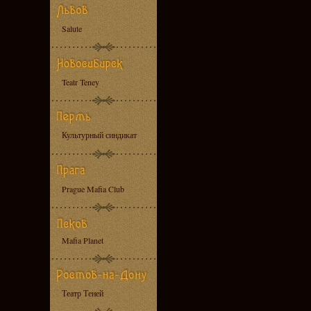
Salute
Teatr Teney
Культурный синдикат
Prague Mafia Club
Mafia Planet
Театр Теней