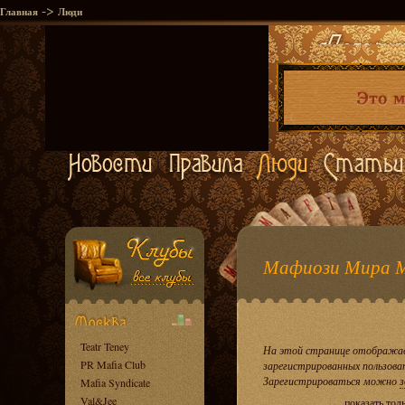
->
Главная
Люди
Мафиози Мира 
Teatr Teney
На этой странице отображае
PR Mafia Club
зарегистрированных пользова
Зарегистрироваться можно
з
Mafia Syndicate
Val&Jee
показать тол