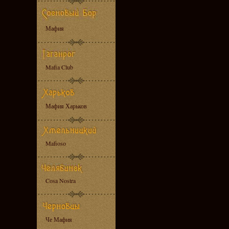
Мафия
Mafia Club
Мафия Харьков
Mafioso
Cosa Nostra
Че Мафия