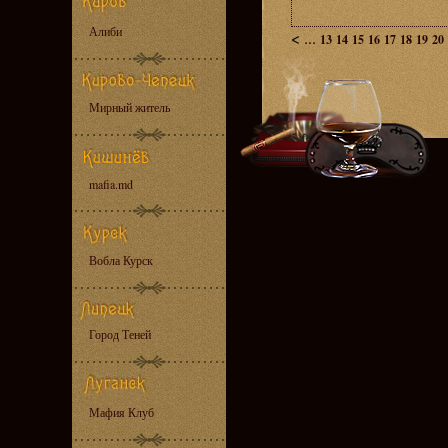
Алиби
<
...
13
14
15
16
17
18
19
20
Мирный житель
mafia.md
Вобла Курск
Город Теней
Мафия Клуб