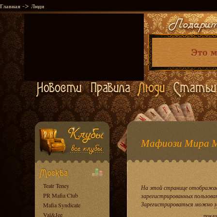
->
Главная
Люди
Мафиози Мира 
Teatr Teney
На этой странице отображае
PR Mafia Club
зарегистрированных пользова
Зарегистрироваться можно
з
Mafia Syndicate
Val&Jee
показ