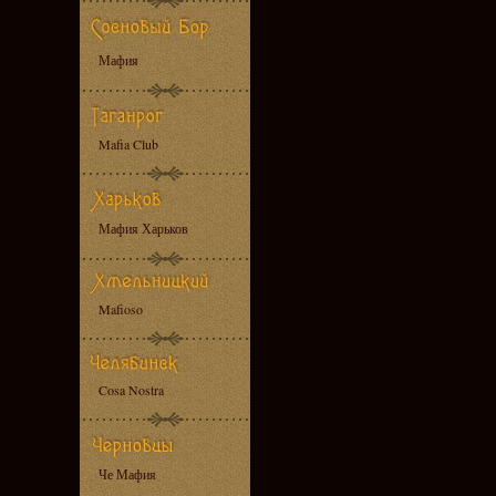
Мафия
Mafia Club
Мафия Харьков
Mafioso
Cosa Nostra
Че Мафия