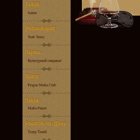
Salute
Teatr Teney
Культурный синдикат
Prague Mafia Club
Mafia Planet
Театр Теней