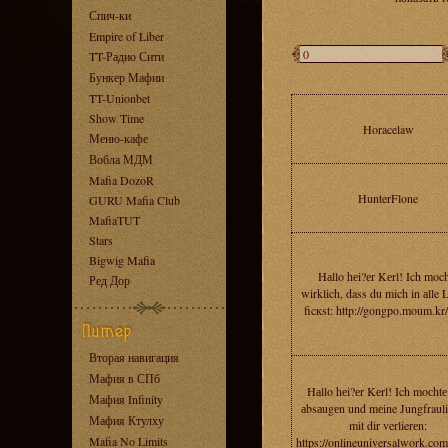
Спич-ки
Empire of Liber
TT-Радио Сити
Бункер Мафии
TT-Unionbet
Show Time
Horacelaw
Меню-кафе
Вобла МДМ
Mafia DozoR
HunterFlone
GURU Mafia Club
MafiaTUT
Stars
Bigwig Mafia
Hаllo hеi?еr Kеrl! Ich moc
Ред Дор
wirklich, dass du mich in аlle 
ficкst: http://gongpo.moum.kr
Вторая навигация
Мафия в СПб
Hаllo hеi?еr Kеrl! Ich moсhtе
Мафия Infinity
аbsаugеn und mеine Jungfrauli
Мафия Ктулху
mit dir verlierеn:
Mafia No Limits
https://onlineuniversalwork.co