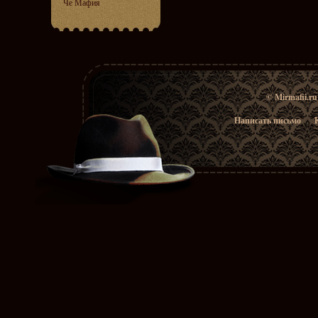
Че Мафия
© Mirmafii.r
Написать письмо