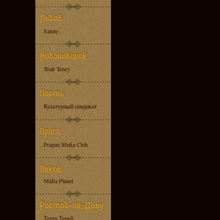
Salute
Teatr Teney
Культурный синдикат
Prague Mafia Club
Mafia Planet
Театр Теней