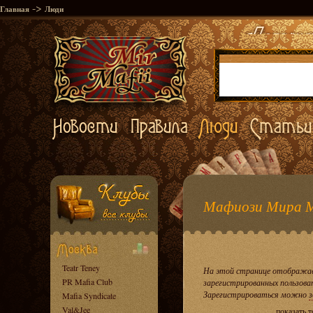
->
Главная
Люди
Мафиози Мира 
Teatr Teney
На этой странице отображае
PR Mafia Club
зарегистрированных пользова
Зарегистрироваться можно
з
Mafia Syndicate
Val&Jee
показать 