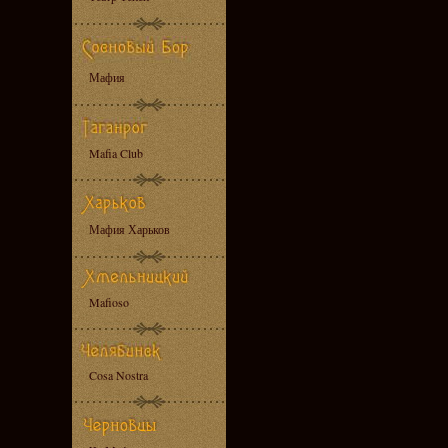
Мафия
Mafia Club
Мафия Харьков
Mafioso
Cosa Nostra