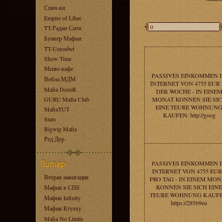
Спич-ки
Empire of Liber
TT-Радио Сити
Бункер Мафии
TT-Unionbet
Show Time
Меню-кафе
PASSIVES EINKOMMEN 
Вобла МДМ
INTERNET VON 4755 EUR 
Mafia DozoR
DER WOCHE - IN EINE
GURU Mafia Club
MONAT KONNEN SIE SI
EINE TEURE WOHNUN
MafiaTUT
KAUFEN: http://goog
Stars
Bigwig Mafia
Ред Дор
PASSIVES EINKOMMEN 
INTERNET VON 4755 EU
Вторая навигация
PRO TAG - IN EINEM MO
KONNEN SIE SICH EINE
Мафия в СПб
TEURE WOHNUNG KAUFE
Мафия Infinity
https://28569eu
Мафия Ктулху
Mafia No Limits