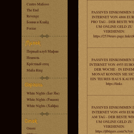
Centro Mafioso
The End
PASSIVES EINKOMMEN 
Revenge
INTERNET VON 4866 EU
PRO TAG - DER BESTE WE
Бонни и Клайд
UM ONLINE GELD ZU
Forzas
VERDIENEN:
https://2539euro.page.link/c
Первый клуб Мафии
Неаполь
PASSIVES EINKOMMEN 
Крёстный отец
INTERNET VON 4955 EURO
DER WOCHE - IN EINE
Mafia Ring
MONAT KONNEN SIE SI
EIN TEURES HAUS KAUFE
https://links
White Nights (Бат Ям)
White Nights (Ришон)
White Nights (Хайфа)
PASSIVES EINKOMMEN 
INTERNET VON 4958 EU
AM TAG - DER BESTE WE
UM ONLINE GELD ZU
VERDIENEN:
Onore
https://jtbtigers.com/3e3yn