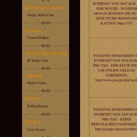
INTERNET VON 5047 EUR 
DER WOCHE - IN EINE
MONAT KONNEN SIE SI
Dnepr Mafia Clan
EINE TEURE WOHNUN
KAUFEN: https://352
Салон Мафии
PASSIVES EINKOMMEN 
IF Mafia Club
INTERNET VON 5056 EU
PRO TAG - DER BESTE WE
UM ONLINE GELD ZU
VERDIENEN:
http://www.google.li/url?q=h
Mafia Vicino
Вобла Казань
PASSIVES EINKOMMEN 
INTERNET VON 5065 EU
PRO TAG - KEINE
BERUFLICHEN FAHIGKEIT
http://gongpo.moum.kr/xRx
Cosa-Nostra