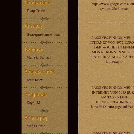
https://www.google.com.au/ur
q=https://darknesstr.
Театр Теней
Подозрительные лица
PASSIVES EINKOMMEN 
INTERNET VON 4977 EURO
DER WOCHE - IN EINE
MONAT KONNEN SIE SI
EIN TEURES AUTO KAUFE
Mafia in Barnaul
http://asq.kr
Teatr Teney
PASSIVES EINKOMMEN 
INTERNET VON 5045 EU
AM TAG - KEINE
BERUFSERFAHRUNG:
Клуб "Ы"
https://6523euro.page.link/N
Mafia House
PASSIVES EINKOMMEN 