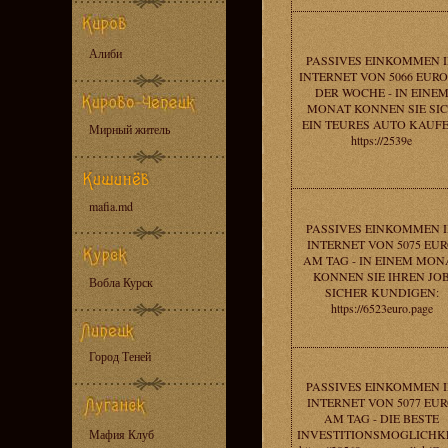
Алиби
PASSIVES EINKOMMEN 
INTERNET VON 5066 EURO
DER WOCHE - IN EINE
MONAT KONNEN SIE SI
EIN TEURES AUTO KAUFE
Мирный житель
https://2539e
mafia.md
PASSIVES EINKOMMEN 
INTERNET VON 5075 EU
AM TAG - IN EINEM MON
KONNEN SIE IHREN JO
Вобла Курск
SICHER KUNDIGEN:
https://6523euro.page
Город Теней
PASSIVES EINKOMMEN 
INTERNET VON 5077 EU
AM TAG - DIE BESTE
Мафия Клуб
INVESTITIONSMOGLICHKE