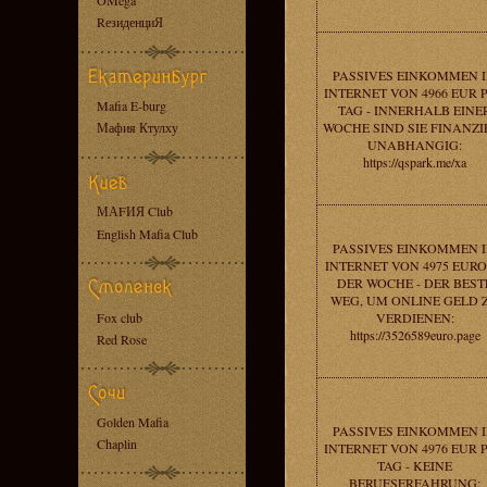
OMega
RезиденциЯ
PASSIVES EINKOMMEN 
INTERNET VON 4966 EUR 
Mafia E-burg
TAG - INNERHALB EINE
Мафия Ктулху
WOCHE SIND SIE FINANZI
UNABHANGIG:
https://qspark.me/xa
МАFИЯ Club
English Mafia Club
PASSIVES EINKOMMEN 
INTERNET VON 4975 EURO
DER WOCHE - DER BEST
WEG, UM ONLINE GELD 
Fox club
VERDIENEN:
https://3526589euro.page
Red Rose
Golden Mafia
PASSIVES EINKOMMEN 
Chaplin
INTERNET VON 4976 EUR 
TAG - KEINE
BERUFSERFAHRUNG: