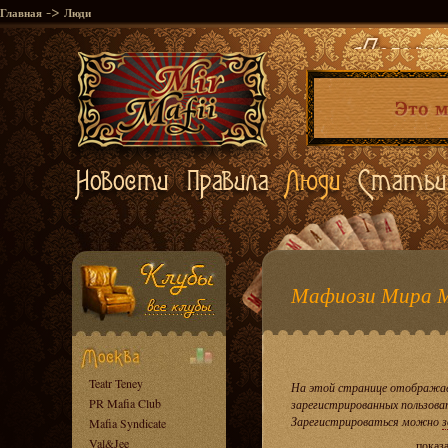
->
Главная
Люди
Мафиози Мира 
Teatr Teney
На этой странице отображае
PR Mafia Club
зарегистрированных пользова
Зарегистрироваться можно
з
Mafia Syndicate
Val&Jee
показ