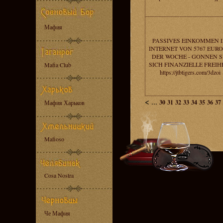
Мафия
PASSIVES EINKOMMEN 
INTERNET VON 5767 EURO
DER WOCHE - GONNEN S
SICH FINANZIELLE FREIHE
Mafia Club
https://jtbtigers.com/3dzoi
<
...
30
31
32
33
34
35
36
37
Мафия Харьков
Mafioso
Cosa Nostra
Че Мафия