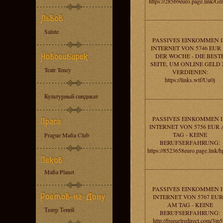
https://28569euro.page.link/
Salute
PASSIVES EINKOMMEN 
INTERNET VON 5746 EUR 
DER WOCHE - DIE BEST
SEITE, UM ONLINE GELD
Teatr Teney
VERDIENEN:
https://links.wtf/Uu0j
Культурный синдикат
PASSIVES EINKOMMEN 
INTERNET VON 5756 EUR
TAG - KEINE
Prague Mafia Club
BERUFSERFAHRUNG:
https://8523658euro.page.link/
Mafia Planet
PASSIVES EINKOMMEN 
INTERNET VON 5767 EU
AM TAG - KEINE
Театр Теней
BERUFSERFAHRUNG:
http://freeurlredirect.com/3jp