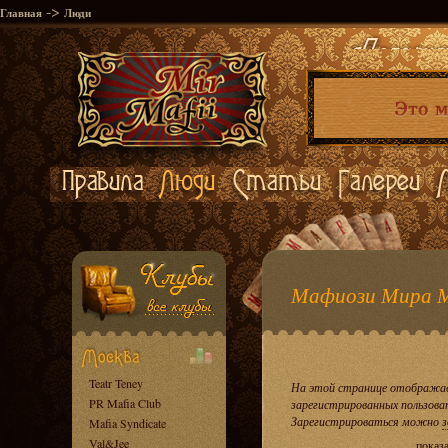
->
Главная
Люди
Мафиози Мира 
Teatr Teney
На этой странице отображае
PR Mafia Club
зарегистрированных пользова
Зарегистрироваться можно
з
Mafia Syndicate
Val&Jee
показ