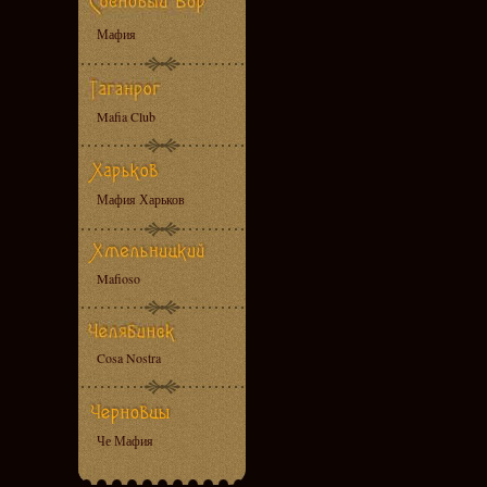
Мафия
Mafia Club
Мафия Харьков
Mafioso
Cosa Nostra
Че Мафия