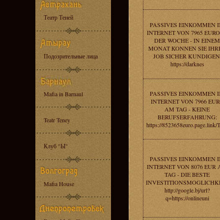
Театр Теней
PASSIVES EINKOMMEN 
INTERNET VON 7965 EURO
DER WOCHE - IN EINEM
MONAT KONNEN SIE IHR
Подозрительные лица
JOB SICHER KUNDIGEN
https://darknes
PASSIVES EINKOMMEN 
Mafia in Barnaul
INTERNET VON 7966 EU
AM TAG - KEINE
BERUFSERFAHRUNG:
Teatr Teney
https://8523658euro.page.link/
Клуб "Ы"
PASSIVES EINKOMMEN 
INTERNET VON 8076 EUR
TAG - DIE BESTE
INVESTITIONSMOGLICHKE
Mafia House
http://google.bj/url?
q=https://onlineuni