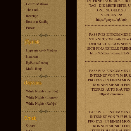
INTERNET VON 7078 EUR 
Centro Mafioso
TAG - DIE BESTE SEITE, 
The End
ONLINE GELD ZU
VERDIENEN:
Revenge
https://gmy.su/:qUeub
Бонни и Клайд
Forzas
PASSIVES EINKOMMEN 
INTERNET VON 7846 EURO
DER WOCHE - GONNEN S
SICH FINANZIELLE FREIHE
Первый клуб Мафии
https://6523euro.page.link/X
Неаполь
Крёстный отец
Mafia Ring
PASSIVES EINKOMMEN 
INTERNET VON 7856 EU
PRO TAG - IN EINEM MON
KONNEN SIE SICH EIN
TEURES AUTO KAUFEN
White Nights (Бат Ям)
https://onlineuniv
White Nights (Ришон)
White Nights (Хайфа)
PASSIVES EINKOMMEN 
INTERNET VON 7867 EU
PRO TAG - IN EINEM MON
Onore
KONNEN SIE SICH EIN
TEURES HAUS KAUFEN