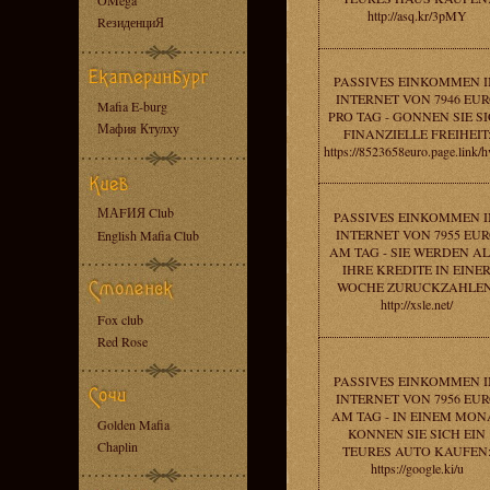
OMega
http://asq.kr/3pMY
RезиденциЯ
PASSIVES EINKOMMEN 
INTERNET VON 7946 EU
Mafia E-burg
PRO TAG - GONNEN SIE S
Мафия Ктулху
FINANZIELLE FREIHEIT
https://8523658euro.page.link/
МАFИЯ Club
PASSIVES EINKOMMEN 
INTERNET VON 7955 EU
English Mafia Club
AM TAG - SIE WERDEN A
IHRE KREDITE IN EINE
WOCHE ZURUCKZAHLEN
http://xsle.net/
Fox club
Red Rose
PASSIVES EINKOMMEN 
INTERNET VON 7956 EU
AM TAG - IN EINEM MON
Golden Mafia
KONNEN SIE SICH EIN
Chaplin
TEURES AUTO KAUFEN
https://google.ki/u