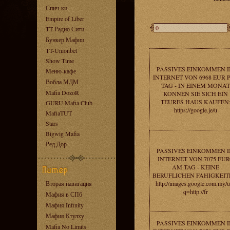
Спич-ки
Empire of Liber
TT-Радио Сити
Бункер Мафии
TT-Unionbet
Show Time
PASSIVES EINKOMMEN 
Меню-кафе
INTERNET VON 6968 EUR 
Вобла МДМ
TAG - IN EINEM MONAT
Mafia DozoR
KONNEN SIE SICH EIN
TEURES HAUS KAUFEN
GURU Mafia Club
https://google.je/u
MafiaTUT
Stars
Bigwig Mafia
Ред Дор
PASSIVES EINKOMMEN 
INTERNET VON 7075 EU
AM TAG - KEINE
BERUFLICHEN FAHIGKEIT
Вторая навигация
http://images.google.com.my/u
q=http://fr
Мафия в СПб
Мафия Infinity
Мафия Ктулху
PASSIVES EINKOMMEN 
Mafia No Limits