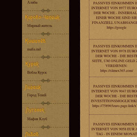
Алиби
PASSIVES EINKOMMEN 
INTERNET VON 8977 EURO
DER WOCHE - INNERHA
EINER WOCHE SIND SIE
FINANZIELL UNABHANGI
Мирный житель
https://google
PASSIVES EINKOMMEN 
mafia.md
INTERNET VON 8978 EURO
DER WOCHE - DIE BEST
SEITE, UM ONLINE GELD 
VERDIENEN:
https://slimex365.com/
Вобла Курск
PASSIVES EINKOMMEN 
INTERNET VON 9047 EURO
Город Теней
DER WOCHE - DIE BEST
INVESTITIONSMOGLICHKE
https://758965euro.page.link/x
Мафия Клуб
PASSIVES EINKOMMEN 
INTERNET VON 9058 EUR
TAG - IN EINEM MONAT