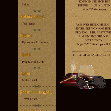
KONNEN SIE SICH EIN
Salute
TEURES HAUS KAUFEN
https://2539euro.pag
Teatr Teney
PASSIVES EINKOMMEN 
INTERNET VON 9065 EU
PRO TAG - DER BESTE WE
UM ONLINE GELD ZU
VERDIENEN:
Культурный синдикат
https://352658euro.page.link
<
...
30
31
32
33
34
35
36
37
Prague Mafia Club
Mafia Planet
Театр Теней