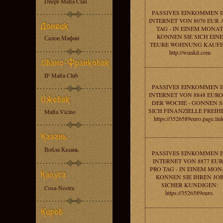
Dnepr Mafia Clan
PASSIVES EINKOMMEN 
INTERNET VON 8076 EUR
TAG - IN EINEM MONAT
KONNEN SIE SICH EINE
Салон Мафии
TEURE WOHNUNG KAUFE
http://wunkit.com
IF Mafia Club
PASSIVES EINKOMMEN 
INTERNET VON 8848 EURO
DER WOCHE - GONNEN S
SICH FINANZIELLE FREIHE
Mafia Vicino
https://3526589euro.page.lin
Вобла Казань
PASSIVES EINKOMMEN 
INTERNET VON 8877 EU
PRO TAG - IN EINEM MON
KONNEN SIE IHREN JO
SICHER KUNDIGEN:
Cosa-Nostra
https://3526589euro.