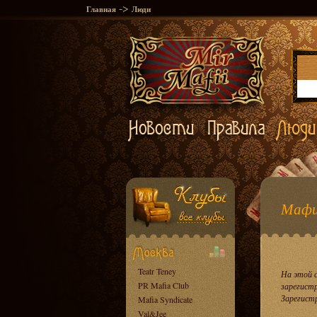
->
Главная
Люди
Мафи
Teatr Teney
На этой 
PR Mafia Club
зарегист
Зарегист
Mafia Syndicate
Val&Jee