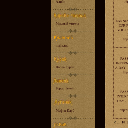
htt
Алиби
EARNIN
Мирный житель
EUR P
YOU C
htt
mafia.md
PAS
INTERN
Вобла Курск
A DAY 
htt
Город Теней
PAS
INTERN
DAY -
http:
Мафия Клуб
<
...
10
1