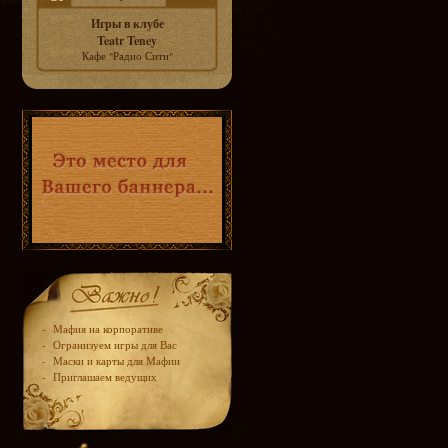
Игры в клубе
Teatr Teney
Кафе "Радио Сити"
-
Мафия на корпоративе
-
Огранизуем игры для Вас
-
Маски и карты для Мафии
-
Приглашаем ведущих