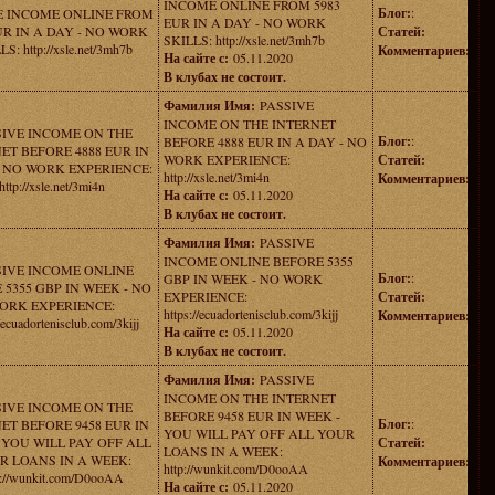
INCOME ONLINE FROM 5983
Блог:
:
E INCOME ONLINE FROM
EUR IN A DAY - NO WORK
UR IN A DAY - NO WORK
Статей:
SKILLS: http://xsle.net/3mh7b
S: http://xsle.net/3mh7b
Комментариев:
На сайте с:
05.11.2020
В клубах не состоит.
Фамилия Имя:
PASSIVE
INCOME ON THE INTERNET
SIVE INCOME ON THE
Блог:
:
BEFORE 4888 EUR IN A DAY - NO
ET BEFORE 4888 EUR IN
WORK EXPERIENCE:
Статей:
- NO WORK EXPERIENCE:
http://xsle.net/3mi4n
Комментариев:
http://xsle.net/3mi4n
На сайте с:
05.11.2020
В клубах не состоит.
Фамилия Имя:
PASSIVE
INCOME ONLINE BEFORE 5355
SIVE INCOME ONLINE
Блог:
:
GBP IN WEEK - NO WORK
 5355 GBP IN WEEK - NO
EXPERIENCE:
Статей:
ORK EXPERIENCE:
https://ecuadortenisclub.com/3kijj
Комментариев:
//ecuadortenisclub.com/3kijj
На сайте с:
05.11.2020
В клубах не состоит.
Фамилия Имя:
PASSIVE
INCOME ON THE INTERNET
SIVE INCOME ON THE
BEFORE 9458 EUR IN WEEK -
Блог:
:
ET BEFORE 9458 EUR IN
YOU WILL PAY OFF ALL YOUR
 YOU WILL PAY OFF ALL
Статей:
LOANS IN A WEEK:
R LOANS IN A WEEK:
Комментариев:
http://wunkit.com/D0ooAA
p://wunkit.com/D0ooAA
На сайте с:
05.11.2020