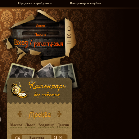
Продажа атрибутики
Владельцам клубов
Москва
Львов
Владимир
Донецк
8 августа
21:00
Сб