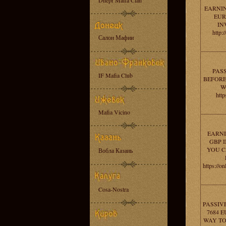
Dnepr Mafia Clan
EARNIN
EUR
IN
http
Салон Мафии
PAS
IF Mafia Club
BEFORE 
W
http
Mafia Vicino
EARNI
GBP I
YOU C
Вобла Казань
https://o
Cosa-Nostra
PASSIV
7684 E
WAY TO