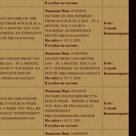
В клубах не состоит.
Фамилия Имя:
PASSIVE
INCOME ON THE INTERNET
SIVE INCOME ON THE
FROM 4678 EUR IN A DAY - IN A
Блог:
:
ET FROM 4678 EUR IN A
MONTH, YOU CAN BUY
 IN A MONTH, YOU CAN
Статей:
YOURSELF AN EXPENSIVE
URSELF AN EXPENSIVE
Комментариев:
HOUSE: http://xsle.net/3me92
SE: http://xsle.net/3me
На сайте с:
05.11.2020
В клубах не состоит.
Фамилия Имя:
EARNING
NG ONLINE FROM 7456
ONLINE FROM 7456 GBP PER
Блог:
:
ER DAY - IN A MONTH,
DAY - IN A MONTH, YOU CAN
AN BUY YOURSELF AN
BUY YOURSELF AN EXPENSIVE
Статей:
XPENSIVE HOUSE:
HOUSE: https://darknesstr.com/3jx2w
Комментариев:
s://darknesstr.com/3jx2w
На сайте с:
05.11.2020
В клубах не состоит.
Фамилия Имя:
PASSIVE
INCOME ONLINE BEFORE 5756
SIVE INCOME ONLINE
EUR IN WEEK - WITHIN A WEEK
Блог:
:
E 5756 EUR IN WEEK -
YOU WILL BE FINANCIALLY
N A WEEK YOU WILL BE
Статей:
INDEPENDENT:
CIALLY INDEPENDENT:
Комментариев:
https://ecuadortenisclub.com/3kkdj
s://ecuadortenisclub.com/
На сайте с:
05.11.2020
В клубах не состоит.
Фамилия Имя:
EARNING