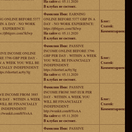
На сайте с:
05.11.2020
В клубах не состоит.
Фамилия Имя:
EARNING
G ONLINE BEFORE 5377
ONLINE BEFORE 5377 GBP IN A
Блог:
:
IN A DAY - NO WORK
DAY - NO WORK EXPERIENCE:
Статей:
EXPERIENCE:
https://jtbtigers.com/3kfwp
Комментариев:
ps://jtbtigers.com/3kfwp
На сайте с:
05.11.2020
В клубах не состоит.
Фамилия Имя:
PASSIVE
INCOME ONLINE BEFORE 3796
SIVE INCOME ONLINE
GBP PER DAY - WITHIN A WEEK
Блог:
:
E 3796 GBP PER DAY -
YOU WILL BE FINANCIALLY
N A WEEK YOU WILL BE
Статей:
INDEPENDENT:
CIALLY INDEPENDENT:
Комментариев:
https://shorturl.ac/6y3lg
tps://shorturl.ac/6y3lg
На сайте с:
05.11.2020
В клубах не состоит.
Фамилия Имя:
PASSIVE
INCOME FROM 3885 EUR PER
VE INCOME FROM 3885
DAY - WITHIN A WEEK YOU
Блог:
:
R DAY - WITHIN A WEEK
WILL BE FINANCIALLY
WILL BE FINANCIALLY
Статей:
INDEPENDENT:
INDEPENDENT:
Комментариев:
http://wunkit.com/l0YoAA
p://wunkit.com/l0YoAA
На сайте с:
05.11.2020
В клубах не состоит.
Фамилия Имя:
PASSIVE