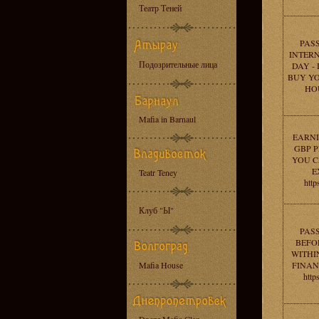
Театр Теней
PAS
INTERN
Подозрительные лица
DAY -
BUY YO
HOU
Mafia in Barnaul
EARNI
GBP P
YOU C
E
Teatr Teney
http
Клуб "Ы"
PAS
BEFOR
WITHI
Mafia House
FINAN
http