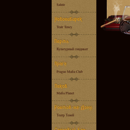
Salute
Teatr Teney
Культурный синдикат
Prague Mafia Club
Mafia Planet
Театр Теней