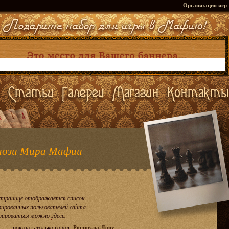
Организация игр
ози Мира Мафии
странице отображается список
рированных пользователей сайта.
рироваться можно
здесь
.
показать только город
Ростов-на-Дону