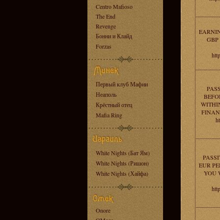
Centro Mafioso
The End
Revenge
EARNIN
Бонни и Клайд
GBP 
Forzas
htt
Первый клуб Мафии
PAS
Неаполь
BEFOR
WITHI
Крёстный отец
FINAN
Mafia Ring
ht
White Nights (Бат Ям)
PASSI
White Nights (Ришон)
EUR PE
YOU 
White Nights (Хайфа)
htt
Onore