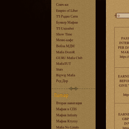
Спич-ки
Empire of Liber
TT-Радио Сити
Бункер Мафии
TT-Unionbet
Show Time
PAS
Меню-кафе
INTER
Вобла МДМ
PER DA
Mafia DozoR
MAK
https:
GURU Mafia Club
MafiaTUT
Stars
Bigwig Mafia
EARNI
Ред Дор
BEFOR
GIVE
http
Вторая навигация
Мафия в СПб
EARNI
Мафия Infinity
GBP
Мафия Ктулху
IN
Mafia No Limits
http