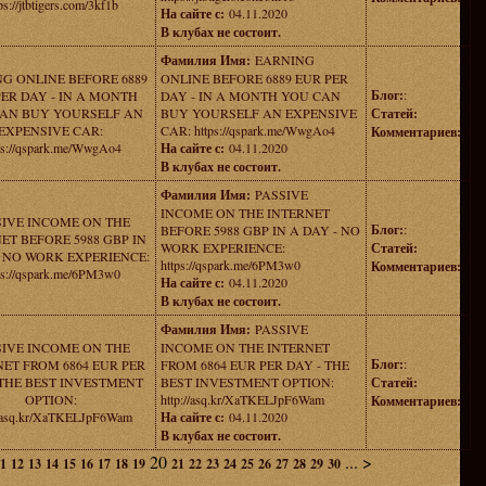
ps://jtbtigers.com/3kf1b
На сайте с:
04.11.2020
В клубах не состоит.
Фамилия Имя:
EARNING
G ONLINE BEFORE 6889
ONLINE BEFORE 6889 EUR PER
Блог:
:
ER DAY - IN A MONTH
DAY - IN A MONTH YOU CAN
AN BUY YOURSELF AN
BUY YOURSELF AN EXPENSIVE
Статей:
EXPENSIVE CAR:
CAR: https://qspark.me/WwgAo4
Комментариев:
ps://qspark.me/WwgAo4
На сайте с:
04.11.2020
В клубах не состоит.
Фамилия Имя:
PASSIVE
INCOME ON THE INTERNET
SIVE INCOME ON THE
Блог:
:
BEFORE 5988 GBP IN A DAY - NO
ET BEFORE 5988 GBP IN
WORK EXPERIENCE:
Статей:
- NO WORK EXPERIENCE:
https://qspark.me/6PM3w0
Комментариев:
ps://qspark.me/6PM3w0
На сайте с:
04.11.2020
В клубах не состоит.
Фамилия Имя:
PASSIVE
SIVE INCOME ON THE
INCOME ON THE INTERNET
Блог:
:
ET FROM 6864 EUR PER
FROM 6864 EUR PER DAY - THE
 THE BEST INVESTMENT
BEST INVESTMENT OPTION:
Статей:
OPTION:
http://asq.kr/XaTKELJpF6Wam
Комментариев:
//asq.kr/XaTKELJpF6Wam
На сайте с:
04.11.2020
В клубах не состоит.
20
...
>
1
12
13
14
15
16
17
18
19
21
22
23
24
25
26
27
28
29
30