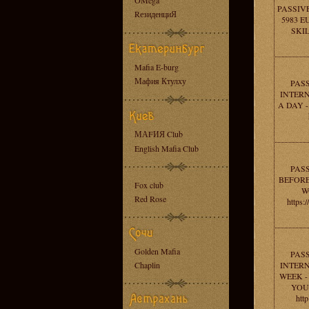
OMega
PASSIV
RезиденциЯ
5983 E
SKILL
Mafia E-burg
Мафия Ктулху
PAS
INTERN
A DAY 
МАFИЯ Club
English Mafia Club
PAS
BEFORE
Fox club
W
Red Rose
https:
Golden Mafia
PAS
Chaplin
INTERN
WEEK -
YOU
htt