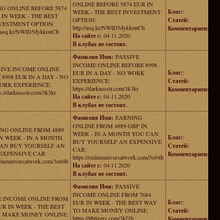
ONLINE BEFORE 5874 EUR IN
G ONLINE BEFORE 5874
Блог:
:
WEEK - THE BEST INVESTMENT
 IN WEEK - THE BEST
OPTION:
Статей:
VESTMENT OPTION:
http://asq.kr/NWlD5dykkonCh
Комментариев:
://asq.kr/NWlD5dykkonCh
На сайте с:
04.11.2020
В клубах не состоит.
Фамилия Имя:
PASSIVE
INCOME ONLINE BEFORE 8998
SIVE INCOME ONLINE
Блог:
:
EUR IN A DAY - NO WORK
8998 EUR IN A DAY - NO
EXPERIENCE:
Статей:
ORK EXPERIENCE:
https://darknesstr.com/3k3kr
Комментариев:
s://darknesstr.com/3k3kr
На сайте с:
04.11.2020
В клубах не состоит.
Фамилия Имя:
EARNING
ONLINE FROM 4889 GBP IN
NG ONLINE FROM 4889
WEEK - IN A MONTH YOU CAN
Блог:
:
N WEEK - IN A MONTH
BUY YOURSELF AN EXPENSIVE
AN BUY YOURSELF AN
Статей:
CAR:
EXPENSIVE CAR:
Комментариев:
https://onlineuniversalwork.com/3o04h
nlineuniversalwork.com/3o04h
На сайте с:
04.11.2020
В клубах не состоит.
Фамилия Имя:
PASSIVE
INCOME ONLINE FROM 7684
E INCOME ONLINE FROM
Блог:
:
EUR IN WEEK - THE BEST WAY
UR IN WEEK - THE BEST
TO MAKE MONEY ONLINE:
Статей:
 MAKE MONEY ONLINE:
https://jtbtigers.com/3kf1b
Комментариев: