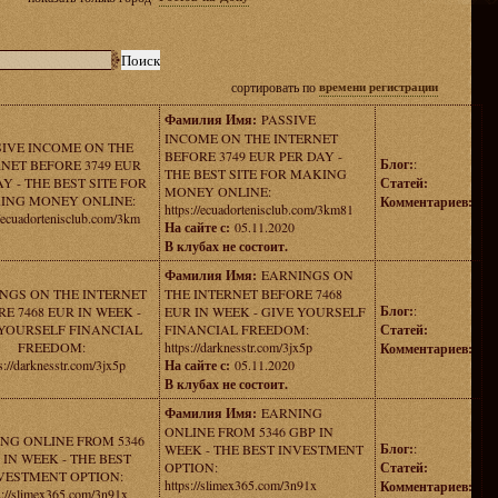
сортировать по
времени регистрации
Фамилия Имя:
PASSIVE
INCOME ON THE INTERNET
SIVE INCOME ON THE
BEFORE 3749 EUR PER DAY -
Блог:
:
NET BEFORE 3749 EUR
THE BEST SITE FOR MAKING
Y - THE BEST SITE FOR
Статей:
MONEY ONLINE:
ING MONEY ONLINE:
Комментариев:
https://ecuadortenisclub.com/3km81
//ecuadortenisclub.com/3km
На сайте с:
05.11.2020
В клубах не состоит.
Фамилия Имя:
EARNINGS ON
NGS ON THE INTERNET
THE INTERNET BEFORE 7468
Блог:
:
E 7468 EUR IN WEEK -
EUR IN WEEK - GIVE YOURSELF
 YOURSELF FINANCIAL
FINANCIAL FREEDOM:
Статей:
FREEDOM:
https://darknesstr.com/3jx5p
Комментариев:
s://darknesstr.com/3jx5p
На сайте с:
05.11.2020
В клубах не состоит.
Фамилия Имя:
EARNING
ONLINE FROM 5346 GBP IN
NG ONLINE FROM 5346
Блог:
:
WEEK - THE BEST INVESTMENT
 IN WEEK - THE BEST
OPTION:
Статей:
VESTMENT OPTION:
https://slimex365.com/3n91x
Комментариев:
s://slimex365.com/3n91x