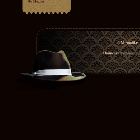
Че Мафия
© Mirmafii.r
Написать письмо