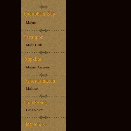
Мафия
Mafia Club
Мафия Харьков
Mafioso
Cosa Nostra