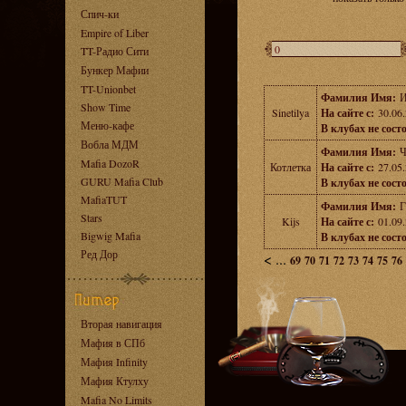
Спич-ки
Empire of Liber
TT-Радио Сити
Бункер Мафии
TT-Unionbet
Фамилия Имя:
И
Show Time
Sinetilya
На сайте с:
30.06.
Меню-кафе
В клубах не сост
Вобла МДМ
Фамилия Имя:
Ч
Mafia DozoR
Котлетка
На сайте с:
27.05.
GURU Mafia Club
В клубах не сост
MafiaTUT
Фамилия Имя:
Г
Stars
Kijs
На сайте с:
01.09.
Bigwig Mafia
В клубах не сост
Ред Дор
<
...
69
70
71
72
73
74
75
76
Вторая навигация
Мафия в СПб
Мафия Infinity
Мафия Ктулху
Mafia No Limits