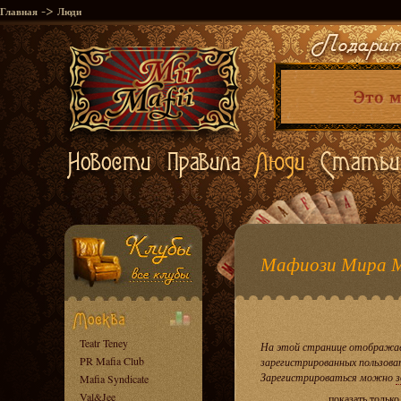
->
Главная
Люди
Мафиози Мира 
Teatr Teney
На этой странице отображае
PR Mafia Club
зарегистрированных пользова
Зарегистрироваться можно
з
Mafia Syndicate
Val&Jee
показать тольк