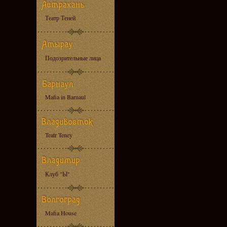
Театр Теней
Подозрительные лица
Mafia in Barnaul
Teatr Teney
Клуб "Ы"
Mafia House