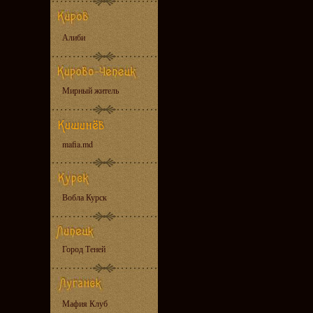
Алиби
Мирный житель
mafia.md
Вобла Курск
Город Теней
Мафия Клуб