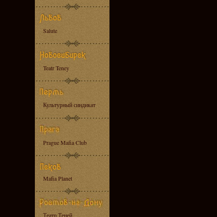
Salute
Teatr Teney
Культурный синдикат
Prague Mafia Club
Mafia Planet
Театр Теней