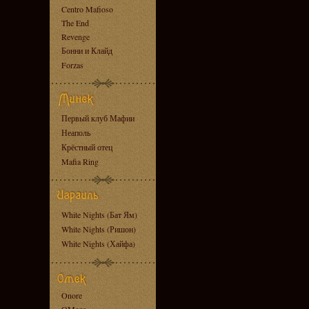
Centro Mafioso
The End
Revenge
Бонни и Клайд
Forzas
Первый клуб Мафии
Неаполь
Крёстный отец
Mafia Ring
White Nights (Бат Ям)
White Nights (Ришон)
White Nights (Хайфа)
Onore