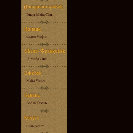
Dnepr Mafia Clan
Салон Мафии
IF Mafia Club
Mafia Vicino
Вобла Казань
Cosa-Nostra