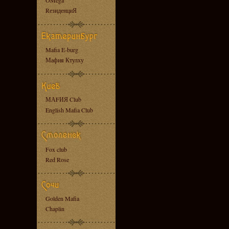
OMega
RезиденциЯ
Mafia E-burg
Мафия Ктулху
МАFИЯ Club
English Mafia Club
Fox club
Red Rose
Golden Mafia
Chaplin