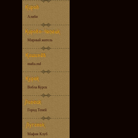
Алиби
Мирный житель
mafia.md
Вобла Курск
Город Теней
Мафия Клуб