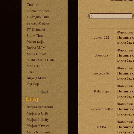
Спич-ки
Empire of Liber
TT-Радио Сити
Бункер Мафии
TT-Unionbet
Фамилия 
Show Time
Joker_222
На сайте с
Меню-кафе
В клубах н
Вобла МДМ
Фамилия 
Mafia DozoR
Josepura
На сайте с
GURU Mafia Club
В клубах н
MafiaTUT
Фамилия 
Stars
joycedx16
На сайте с
Bigwig Mafia
В клубах н
Ред Дор
Фамилия 
KalanPype
На сайте с
В клубах н
Фамилия 
Вторая навигация
Kanerartoffellile
На сайте с
Мафия в СПб
В клубах н
Мафия Infinity
Фамилия 
Мафия Ктулху
KAPA
На сайте с
Mafia No Limits
В клубах н