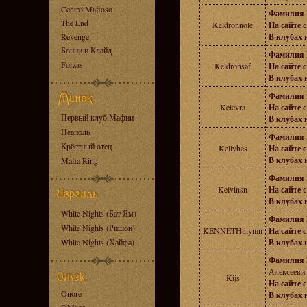
Centro Mafioso
Фамилия 
The End
Keldronnole
На сайте с
Revenge
В клубах н
Бонни и Клайд
Фамилия 
Forzas
Keldronsaf
На сайте с
В клубах н
Фамилия 
Kelevra
На сайте с
Первый клуб Мафии
В клубах н
Неаполь
Фамилия 
Крёстный отец
Kellyhes
На сайте с
В клубах н
Mafia Ring
Фамилия 
Kelvinsn
На сайте с
В клубах н
White Nights (Бат Ям)
Фамилия 
White Nights (Ришон)
KENNETHthymn
На сайте с
White Nights (Хайфа)
В клубах н
Фамилия 
Алексееви
Kijs
На сайте с
Onore
В клубах н