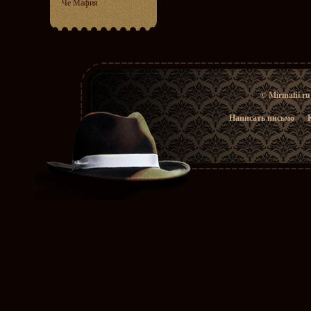
Че Мафия
© Mirmafii.r
Написать письмо