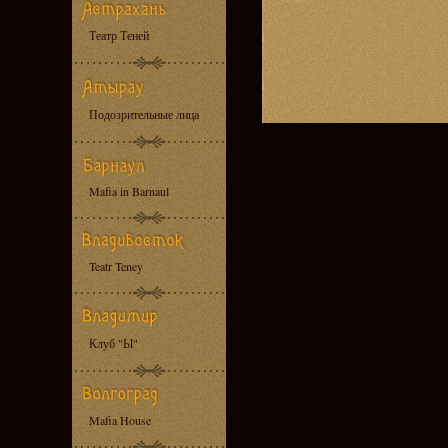
Театр Теней
Подозрительные лица
Mafia in Barnaul
Teatr Teney
Клуб "Ы"
Mafia House