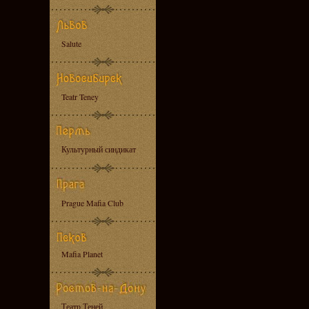
Salute
Teatr Teney
Культурный синдикат
Prague Mafia Club
Mafia Planet
Театр Теней