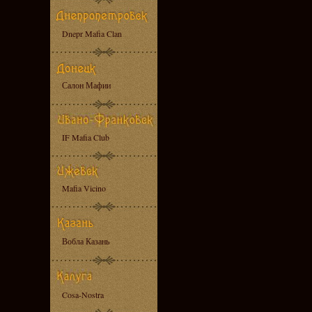
Dnepr Mafia Clan
Салон Мафии
IF Mafia Club
Mafia Vicino
Вобла Казань
Cosa-Nostra