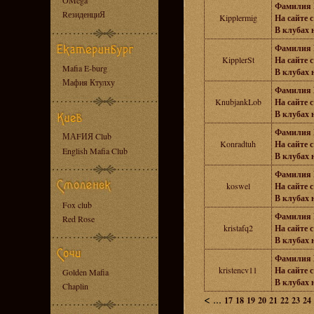
OMega
Фамилия 
RезиденциЯ
Kipplermig
На сайте с
В клубах н
Фамилия 
KipplerSt
На сайте с
Mafia E-burg
В клубах н
Мафия Ктулху
Фамилия 
KnubjankLob
На сайте с
В клубах н
Фамилия 
МАFИЯ Club
Konradtuh
На сайте с
English Mafia Club
В клубах н
Фамилия 
koswel
На сайте с
В клубах н
Fox club
Фамилия 
Red Rose
kristafq2
На сайте с
В клубах н
Фамилия 
kristencv11
На сайте с
Golden Mafia
В клубах н
Chaplin
<
...
17
18
19
20
21
22
23
24