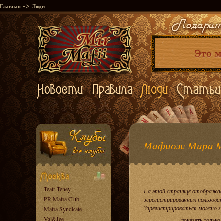
->
Главная
Люди
Мафиози Мира 
Teatr Teney
На этой странице отображае
PR Mafia Club
зарегистрированных пользова
Зарегистрироваться можно
з
Mafia Syndicate
Val&Jee
показать тольк