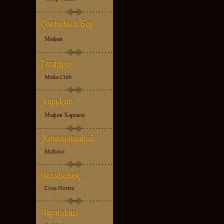
Мафия
Mafia Club
Мафия Харьков
Mafioso
Cosa Nostra