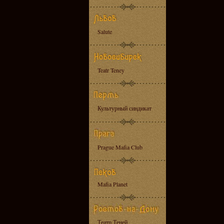
Salute
Teatr Teney
Культурный синдикат
Prague Mafia Club
Mafia Planet
Театр Теней