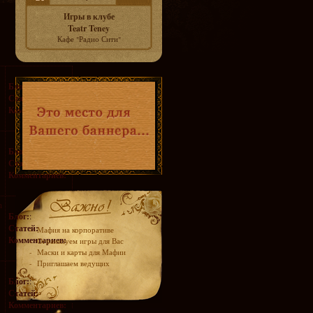
Игры в клубе
Teatr Teney
Кафе "Радио Сити"
Блог:
:
Статей:
Комментариев:
Блог:
:
Статей:
Комментариев:
h
Блог:
:
Статей:
-
Мафия на корпоративе
Комментариев:
-
Огранизуем игры для Вас
-
Маски и карты для Мафии
-
Приглашаем ведущих
Блог:
:
Статей:
Комментариев: