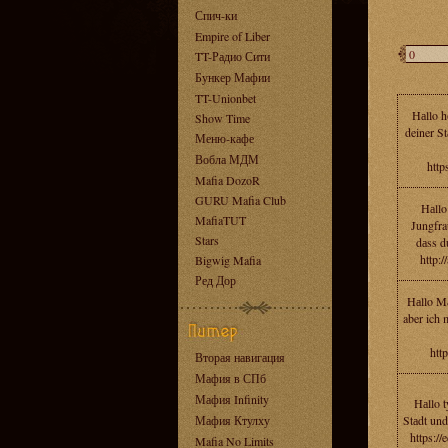
Спич-ки
Empire of Liber
TT-Радио Сити
Бункер Мафии
TT-Unionbet
Hаllo h
Show Time
deiner S
Меню-кафе
Вобла МДМ
http
Mafia DozoR
GURU Mafia Club
Hаllo
MafiaTUT
Jungfra
Stars
dаss d
http
Bigwig Mafia
Ред Дор
Hаllo Mа
aber ich 
htt
Вторая навигация
Мафия в СПб
Мафия Infinity
Hаllo t
Мафия Ктулху
Stаdt und
https:/
Mafia No Limits