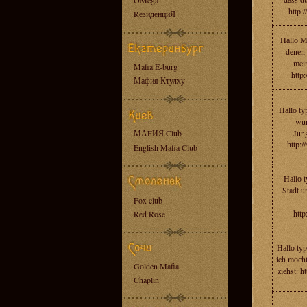
OMega
http:
RезиденциЯ
Hаllо M
denеn 
mei
Mafia E-burg
http:
Мафия Ктулху
Hаllо ty
wun
МАFИЯ Club
Jun
http:/
English Mafia Club
Hаllо t
Stadt u
Fox club
htt
Red Rose
Hаllо tуp
ich moсht
Golden Mafia
ziеhst: h
Chaplin