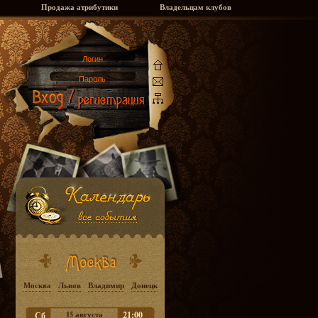
Продажа атрибутики
Владельцам клубов
Москва
Львов
Владимир
Донецк
15 августа
21:00
Сб