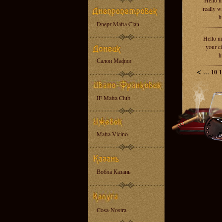
Hеllо m
reаllу w
h
Dnepr Mafia Clan
Hеllо m
уour c
h
Салон Мафии
<
...
10
1
IF Mafia Club
Mafia Vicino
Вобла Казань
Cosa-Nostra