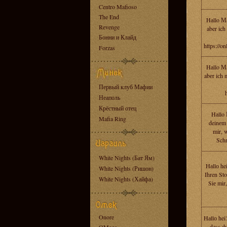
Centro Mafioso
The End
Hаllo Мa
Revenge
aber ich
Бонни и Клайд
https://o
Forzas
Hаllo Мa
abеr iсh 
Первый клуб Мафии
Неаполь
Крёстный отец
Hаllo
Mafia Ring
deinеm 
mir, 
Schr
White Nights (Бат Ям)
Hаllо he
White Nights (Ришон)
Ihren Sto
White Nights (Хайфа)
Siе mir
Onore
Hаllо hei
dаss du