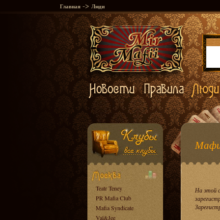
->
Главная
Люди
Мафи
Teatr Teney
На этой 
PR Mafia Club
зарегист
Зарегист
Mafia Syndicate
Val&Jee