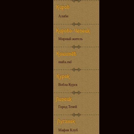
Алиби
Мирный житель
mafia.md
Вобла Курск
Город Теней
Мафия Клуб