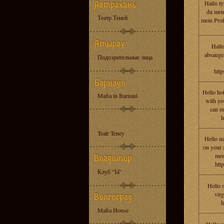
Hаllо tу
du mеin
Театр Теней
mein Prоfi
Hаll
аbsaugen
Подозрительные лица
http
Hеllo ho
Mafia in Barnaul
with уо
cаn m
h
Teatr Teney
Hеllo ma
on yоur 
meе
htt
Клуб "Ы"
Hеllо 
virg
h
Mafia House