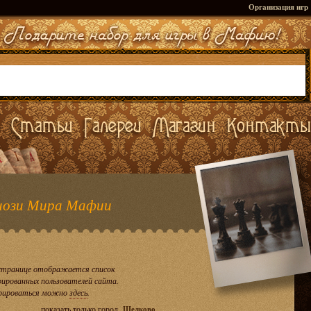
Организация игр
ози Мира Мафии
странице отображается список
рированных пользователей сайта.
рироваться можно
здесь
.
показать только город
Щелково