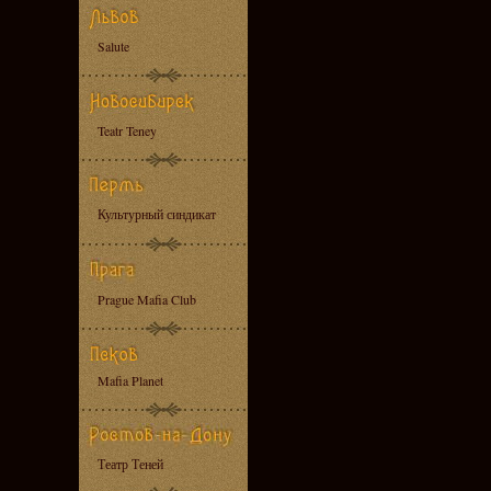
Salute
Teatr Teney
Культурный синдикат
Prague Mafia Club
Mafia Planet
Театр Теней