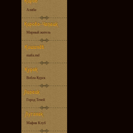
Алиби
Мирный житель
mafia.md
Вобла Курск
Город Теней
Мафия Клуб