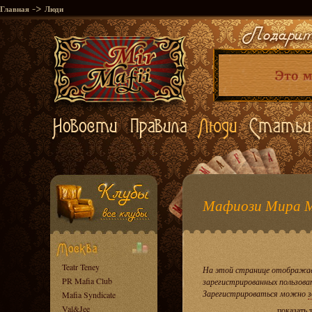
->
Главная
Люди
Мафиози Мира 
Teatr Teney
На этой странице отображае
PR Mafia Club
зарегистрированных пользова
Зарегистрироваться можно
з
Mafia Syndicate
Val&Jee
показать 