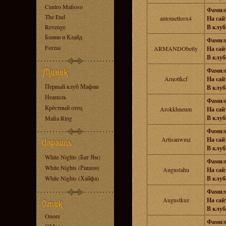
Centro Mafioso
Фамил
The End
antoinetteox4
На сайт
Revenge
В клуб
Бонни и Клайд
Фамил
Forzas
ARMANDObetly
На сайт
В клуб
Фамил
Arnottkcf
На сайт
Первый клуб Мафии
В клуб
Неаполь
Фамил
Крёстный отец
Arokkhneum
На сайт
В клуб
Mafia Ring
Фамил
Artisanwmz
На сайт
В клуб
White Nights (Бат Ям)
Фамил
White Nights (Ришон)
Augustahu
На сайт
White Nights (Хайфа)
В клуб
Фамил
Augustkuz
На сайт
В клуб
Onore
Фамил