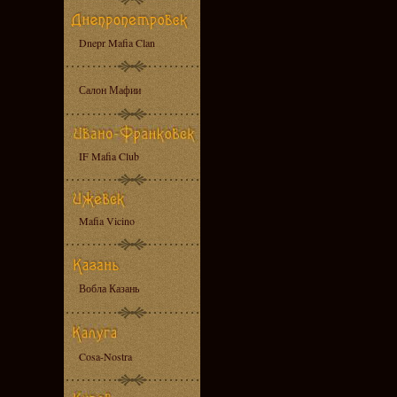
Dnepr Mafia Clan
Салон Мафии
IF Mafia Club
Mafia Vicino
Вобла Казань
Cosa-Nostra