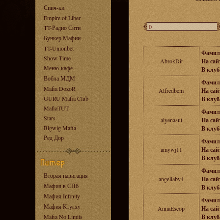
Спич-ки
Empire of Liber
TT-Радио Сити
Бункер Мафии
TT-Unionbet
Фамил
Show Time
AbrokDit
На сайт
Меню-кафе
В клуб
Вобла МДМ
Фамил
Mafia DozoR
Alfredbem
На сайт
GURU Mafia Club
В клуб
MafiaTUT
Фамил
Stars
alyenasut
На сайт
Bigwig Mafia
В клуб
Ред Дор
Фамил
amywj11
На сайт
В клуб
Фамил
Вторая навигация
angeliabv4
На сайт
Мафия в СПб
В клуб
Мафия Infinity
Фамил
Мафия Ктулху
AnnaEscop
На сайт
Mafia No Limits
В клуб