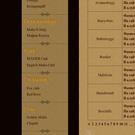
OMega
Avalancheygy
На сайт
RезиденциЯ
В клуб
Фамил
Barryobets
На сайт
В клуб
Mafia E-burg
Фамил
Мафия Ктулху
Batteriesgge
На сайт
В клуб
Фамил
Bereket
На сайт
МАFИЯ Club
В клуб
English Mafia Club
Фамил
bhjblfsele
На сайт
В клуб
Фамил
Fox club
Blendernmb
На сайт
Red Rose
В клуб
Фамил
Boschdfs
На сайт
В клуб
Golden Mafia
<
1
...
Chaplin
2
3
4
5
6
7
8
9
10
11