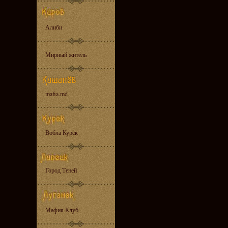
Алиби
Мирный житель
mafia.md
Вобла Курск
Город Теней
Мафия Клуб