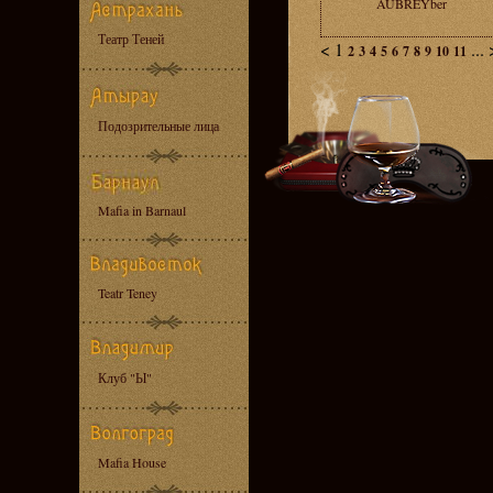
AUBREYber
Театр Теней
<
1
...
2
3
4
5
6
7
8
9
10
11
Подозрительные лица
Mafia in Barnaul
Teatr Teney
Клуб "Ы"
Mafia House