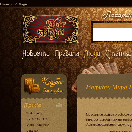
->
Главная
Люди
Мафиози Мира 
Teatr Teney
На этой странице отображае
PR Mafia Club
зарегистрированных пользова
Зарегистрироваться можно
з
Mafia Syndicate
Val&Jee
показать толь