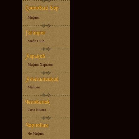
Мафия
Mafia Club
Мафия Харьков
Mafioso
Cosa Nostra
Че Мафия