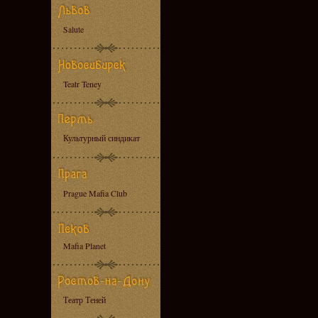
Salute
Teatr Teney
Культурный синдикат
Prague Mafia Club
Mafia Planet
Театр Теней