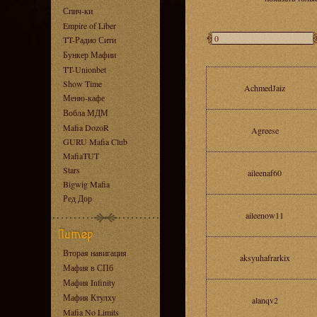
Спич-ки
Empire of Liber
TT-Радио Сити
Бункер Мафии
TT-Unionbet
Show Time
AchmedJaiz
Меню-кафе
Вобла МДМ
Mafia DozoR
Agreese
GURU Mafia Club
MafiaTUT
Stars
aileenaf60
Bigwig Mafia
Ред Дор
aileenow11
Вторая навигация
aksyuhafrarkix
Мафия в СПб
Мафия Infinity
Мафия Ктулху
alanqv2
Mafia No Limits