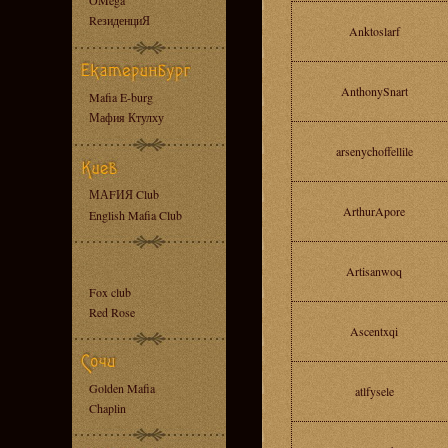
OMega
RезиденциЯ
Anktoslarf
AnthonySnart
Mafia E-burg
Мафия Ктулху
arsenychoffellile
МАFИЯ Club
ArthurApore
English Mafia Club
Artisanwoq
Fox club
Red Rose
Ascentxqi
Golden Mafia
atlfysele
Chaplin