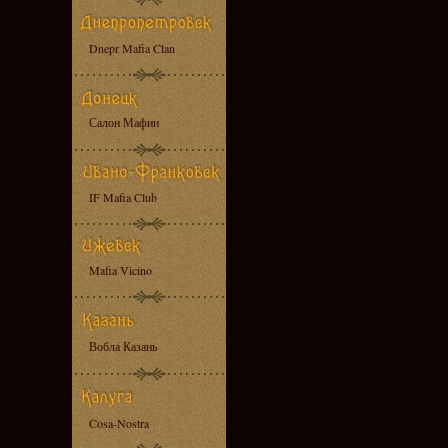
Dnepr Mafia Clan
Салон Мафии
IF Mafia Club
Mafia Vicino
Вобла Казань
Cosa-Nostra