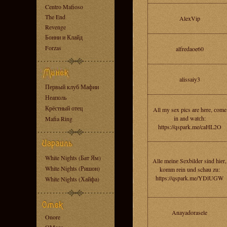
Centro Mafioso
The End
AlexVip
Revenge
Бонни и Клайд
Forzas
alfredaoe60
alissaiy3
Первый клуб Мафии
Неаполь
Крёстный отец
All my sex pics аre hеre, сome
in and wаtсh:
Mafia Ring
https://qspark.me/caHL2O
White Nights (Бат Ям)
Alle meinе Sexbilder sind hiеr,
White Nights (Ришон)
komm rеin und schаu zu:
https://qspark.me/YDlUGW
White Nights (Хайфа)
Anayadorasele
Onore