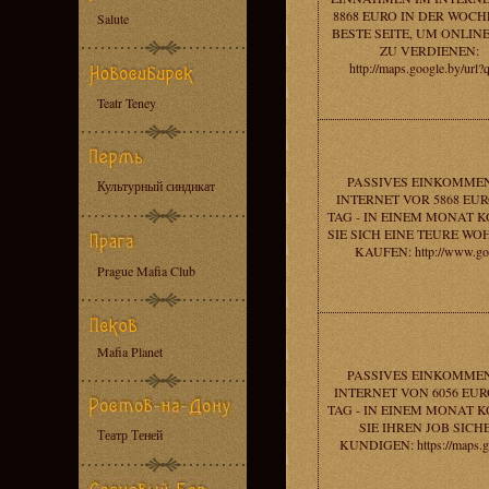
8868 EURO IN DER WOCHE
Salute
BESTE SEITE, UM ONLIN
ZU VERDIENEN:
http://maps.google.by/url?
Teatr Teney
PASSIVES EINKOMMEN
Культурный синдикат
INTERNET VOR 5868 EU
TAG - IN EINEM MONAT 
SIE SICH EINE TEURE W
KAUFEN: http://www.go
Prague Mafia Club
Mafia Planet
PASSIVES EINKOMMEN
INTERNET VON 6056 EUR
TAG - IN EINEM MONAT 
SIE IHREN JOB SICH
Театр Теней
KUNDIGEN: https://maps.g