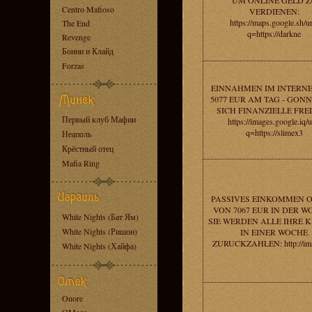
UM ONLINE GELD Z
Centro Mafioso
VERDIENEN:
https://maps.google.sh/ur
The End
q=https://darkne
Revenge
Бонни и Клайд
Forzas
EINNAHMEN IM INTERN
5077 EUR AM TAG - GONN
SICH FINANZIELLE FREI
Первый клуб Мафии
https://images.google.iq/u
q=https://slimex3
Неаполь
Крёстный отец
Mafia Ring
PASSIVES EINKOMMEN 
VON 7067 EUR IN DER W
White Nights (Бат Ям)
SIE WERDEN ALLE IHRE K
White Nights (Ришон)
IN EINER WOCHE
ZURUCKZAHLEN: http://ima
White Nights (Хайфа)
Onore