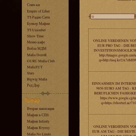
Спич-ки
Empire of Liber
TT-Радио Сити
Бункер Мафии
TT-Unionbet
Show Time
ONLINE VERDIENEN VON
Меню-кафе
EUR PRO TAG - DIE BE
Вобла МДМ
INVESTITIONSMOGLICH
Mafia DozoR
http://images.google.cm/u
q=http://asq.kr/2A7zMf
GURU Mafia Club
MafiaTUT
Stars
Bigwig Mafia
EINNAHMEN IM INTERNE
Ред Дор
9856 EURO AM TAG - K
BERUFLICHEN FAHIGKE
https://www.google.cg/ur
q=https://shorturl.ac/71
Вторая навигация
Мафия в СПб
Мафия Infinity
ONLINE VERDIENEN VOR
Мафия Ктулху
EUR AM TAG - DIE BESTE 
Mafia No Limits