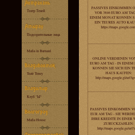
PASSIVES EINKOMMEN 
Театр Теней
VOR 3846 EURO AM TAG 
EINEM MONAT KONNEN SI
EIN TEURES AUTO KAU
https://maps.google.com
Подозрительные лица
Mafia in Barnaul
ONLINE VERDIENEN VON
EURO AM TAG - IN EINE
KONNEN SIE SICH EIN T
HAUS KAUFEN:
Teatr Teney
http://maps.google.gl/url?q=
Клуб "Ы"
PASSIVES EINKOMMEN VO
EUR AM TAG - SIE WERDE
IHRE KREDITE IN EINER
Mafia House
ZURUCKZAHLEN:
http://maps.google.ge/url