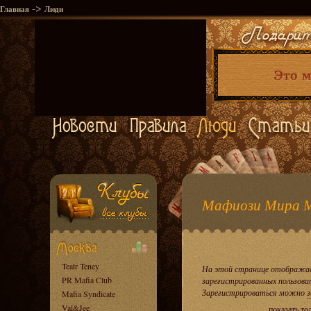
->
Главная
Люди
Мафиози Мира 
Teatr Teney
На этой странице отображае
PR Mafia Club
зарегистрированных пользова
Зарегистрироваться можно
з
Mafia Syndicate
Val&Jee
показать то