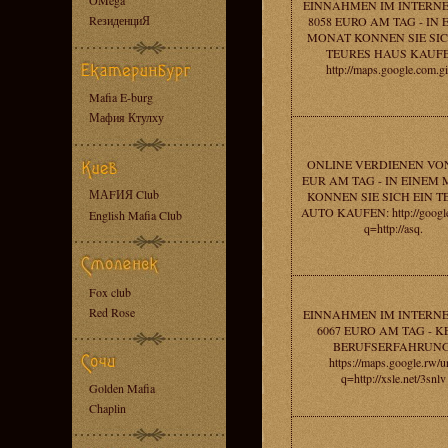
OMega
EINNAHMEN IM INTERNE
RезиденциЯ
8058 EURO AM TAG - IN 
MONAT KONNEN SIE SIC
TEURES HAUS KAUFE
http://maps.google.com.gi
Mafia E-burg
Мафия Ктулху
ONLINE VERDIENEN VON
EUR AM TAG - IN EINEM
МАFИЯ Club
KONNEN SIE SICH EIN T
AUTO KAUFEN: http://google
English Mafia Club
q=http://asq.
Fox club
Red Rose
EINNAHMEN IM INTERNE
6067 EURO AM TAG - K
BERUFSERFAHRUNG
https://maps.google.rw/u
q=http://xsle.net/3snlv
Golden Mafia
Chaplin