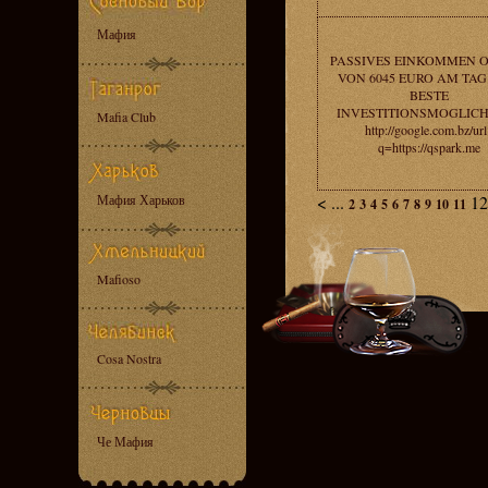
Мафия
PASSIVES EINKOMMEN 
VON 6045 EURO AM TAG 
BESTE
INVESTITIONSMOGLICH
Mafia Club
http://google.com.bz/url
q=https://qspark.me
Мафия Харьков
<
...
1
2
3
4
5
6
7
8
9
10
11
Mafioso
Cosa Nostra
Че Мафия