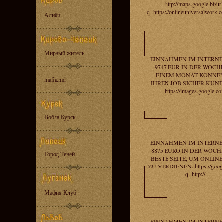
http://maps.google.bf/ur
q=https://onlineuniversalwork.
Алиби
Мирный житель
EINNAHMEN IM INTERN
9747 EUR IN DER WOCHE
EINEM MONAT KONNEN
mafia.md
IHREN JOB SICHER KUN
https://images.google.c
Вобла Курск
EINNAHMEN IM INTERNE
8875 EURO IN DER WOCHE
Город Теней
BESTE SEITE, UM ONLIN
ZU VERDIENEN: https://google
q=http://
Мафия Клуб
EINNAHMEN IM INTERNE