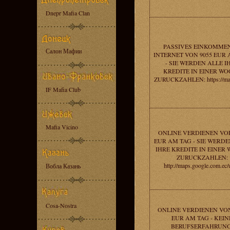
Dnepr Mafia Clan
PASSIVES EINKOMMEN
Салон Мафии
INTERNET VON 9055 EUR 
- SIE WERDEN ALLE I
KREDITE IN EINER W
ZURUCKZAHLEN: https://ma
IF Mafia Club
Mafia Vicino
ONLINE VERDIENEN VOR
EUR AM TAG - SIE WERDE
IHRE KREDITE IN EINER
ZURUCKZAHLEN:
http://maps.google.com.ec/
Вобла Казань
Cosa-Nostra
ONLINE VERDIENEN VON
EUR AM TAG - KEIN
BERUFSERFAHRUNG