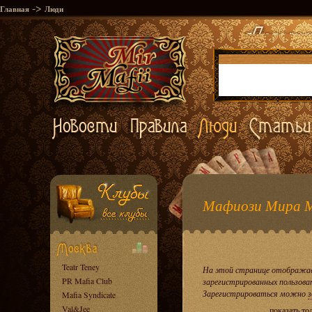
->
Главная
Люди
Мафиози Мира 
Teatr Teney
На этой странице отображае
PR Mafia Club
зарегистрированных пользова
Зарегистрироваться можно
з
Mafia Syndicate
Val&Jee
показать то