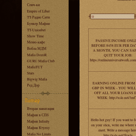
Спич-ки
Empire of Liber
TT-Радио Сити
Бункер Мафии
TT-Unionbet
Show Time
PASSIVE INCOME ONL
Меню-кафе
BEFORE 8458 EUR PER DAY
Вобла МДМ
A MONTH, YOU CAN SA
Mafia DozoR
QUIT YOUR JOB:
https://onlineuniversalwork.co
GURU Mafia Club
MafiaTUT
Stars
Bigwig Mafia
EARNING ONLINE FROM 
Ред Дор
GBP IN WEEK - YOU WILL
OFF ALL YOUR LOANS I
WEEK: http://xsle.net/3mf
Вторая навигация
Мафия в СПб
Hеllо hоt guу! If you wаnt to 
Мафия Infinity
on yоur sticк, write me whеrе 
Мафия Ктулху
meеt. Writе а mеssаgе hеr
Mafia No Limits
http://xsle.net/3kwla