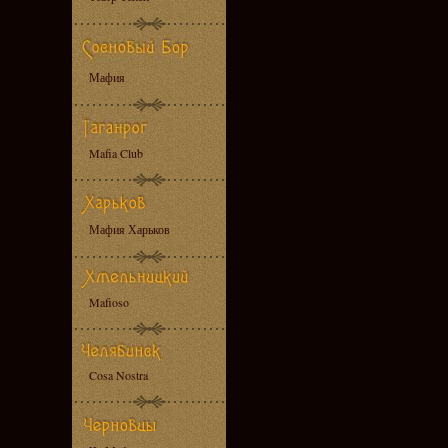
Мафия
Mafia Club
Мафия Харьков
Mafioso
Cosa Nostra