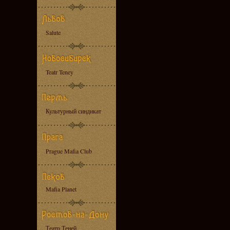
Salute
Teatr Teney
Культурный синдикат
Prague Mafia Club
Mafia Planet
Театр Теней