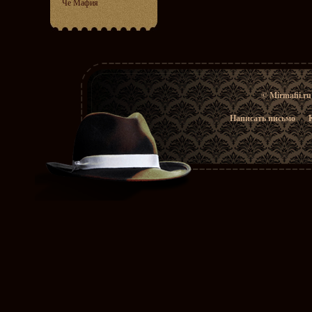
Че Мафия
© Mirmafii.r
Написать письмо