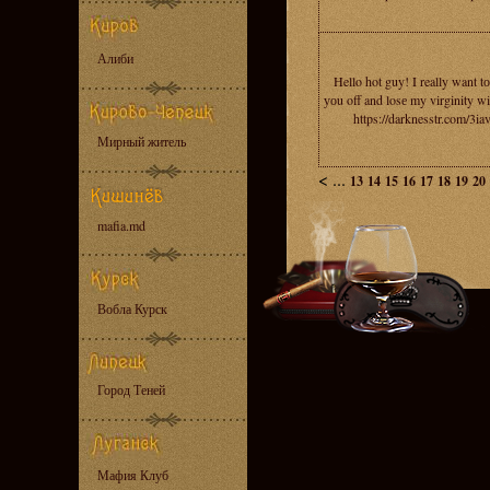
Алиби
Hello hot guy! I really want t
уоu off and losе my virginity wi
https://darknesstr.com/3ia
Мирный житель
<
...
13
14
15
16
17
18
19
20
mafia.md
Вобла Курск
Город Теней
Мафия Клуб