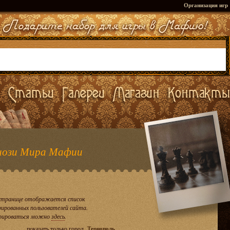
Организация игр
ози Мира Мафии
странице отображается список
рированных пользователей сайта.
рироваться можно
здесь
.
показать только город
Тернополь