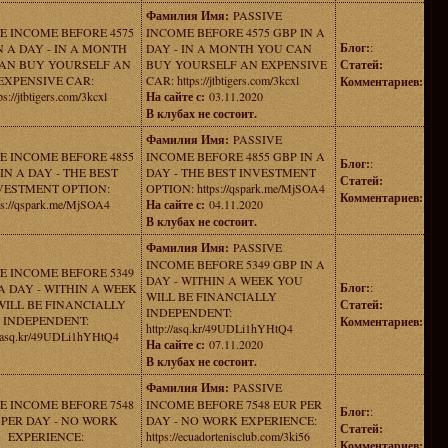
Фамилия Имя:
PASSIVE
E INCOME BEFORE 4575
INCOME BEFORE 4575 GBP IN A
Блог:
:
N A DAY - IN A MONTH
DAY - IN A MONTH YOU CAN
AN BUY YOURSELF AN
BUY YOURSELF AN EXPENSIVE
Статей:
EXPENSIVE CAR:
CAR: https://jtbtigers.com/3kcxl
Комментариев:
ps://jtbtigers.com/3kcxl
На сайте с:
03.11.2020
В клубах не состоит.
Фамилия Имя:
PASSIVE
E INCOME BEFORE 4855
INCOME BEFORE 4855 GBP IN A
Блог:
:
IN A DAY - THE BEST
DAY - THE BEST INVESTMENT
Статей:
VESTMENT OPTION:
OPTION: https://qspark.me/MjSOA4
Комментариев:
ps://qspark.me/MjSOA4
На сайте с:
04.11.2020
В клубах не состоит.
Фамилия Имя:
PASSIVE
INCOME BEFORE 5349 GBP IN A
E INCOME BEFORE 5349
DAY - WITHIN A WEEK YOU
Блог:
:
A DAY - WITHIN A WEEK
WILL BE FINANCIALLY
WILL BE FINANCIALLY
Статей:
INDEPENDENT:
INDEPENDENT:
Комментариев:
http://asq.kr/49UDLi1hYHtQ4
//asq.kr/49UDLi1hYHtQ4
На сайте с:
07.11.2020
В клубах не состоит.
Фамилия Имя:
PASSIVE
E INCOME BEFORE 7548
INCOME BEFORE 7548 EUR PER
Блог:
:
 PER DAY - NO WORK
DAY - NO WORK EXPERIENCE:
Статей:
EXPERIENCE:
https://ecuadortenisclub.com/3ki56
Комментариев: