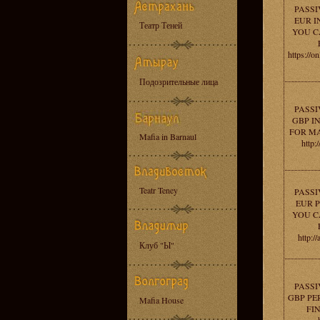
PASSI
EUR I
Театр Теней
YOU C
https://o
Подозрительные лица
PASSI
GBP IN
FOR M
Mafia in Barnaul
http:
Teatr Teney
PASSI
EUR P
YOU C
http:
Клуб "Ы"
PASSI
GBP PE
Mafia House
FI