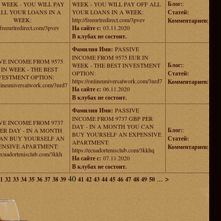
Блог:
:
 WEEK - YOU WILL PAY
WEEK - YOU WILL PAY OFF ALL
ALL YOUR LOANS IN A
YOUR LOANS IN A WEEK:
Статей:
WEEK:
http://freeurlredirect.com/3pvev
Комментариев:
/freeurlredirect.com/3pvev
На сайте с:
03.11.2020
В клубах не состоит.
Фамилия Имя:
PASSIVE
INCOME FROM 9575 EUR IN
VE INCOME FROM 9575
Блог:
:
WEEK - THE BEST INVESTMENT
 IN WEEK - THE BEST
OPTION:
Статей:
VESTMENT OPTION:
https://onlineuniversalwork.com/3nrd7
Комментариев:
nlineuniversalwork.com/3nrd7
На сайте с:
06.11.2020
В клубах не состоит.
Фамилия Имя:
PASSIVE
INCOME FROM 9737 GBP PER
VE INCOME FROM 9737
DAY - IN A MONTH YOU CAN
Блог:
:
ER DAY - IN A MONTH
BUY YOURSELF AN EXPENSIVE
AN BUY YOURSELF AN
Статей:
APARTMENT:
ENSIVE APARTMENT:
Комментариев:
https://ecuadortenisclub.com/3kkhq
/ecuadortenisclub.com/3kkh
На сайте с:
07.11.2020
В клубах не состоит.
40
...
>
1
32
33
34
35
36
37
38
39
41
42
43
44
45
46
47
48
49
50