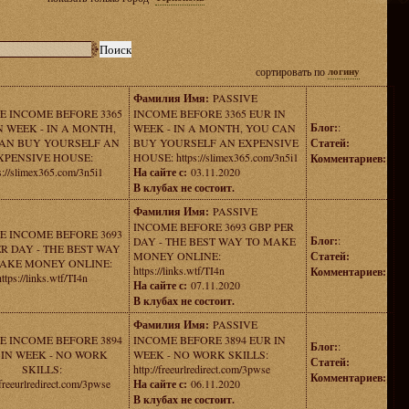
сортировать по
логину
Фамилия Имя:
PASSIVE
E INCOME BEFORE 3365
INCOME BEFORE 3365 EUR IN
Блог:
:
N WEEK - IN A MONTH,
WEEK - IN A MONTH, YOU CAN
AN BUY YOURSELF AN
BUY YOURSELF AN EXPENSIVE
Статей:
XPENSIVE HOUSE:
HOUSE: https://slimex365.com/3n5i1
Комментариев:
s://slimex365.com/3n5i1
На сайте с:
03.11.2020
В клубах не состоит.
Фамилия Имя:
PASSIVE
INCOME BEFORE 3693 GBP PER
E INCOME BEFORE 3693
Блог:
:
DAY - THE BEST WAY TO MAKE
R DAY - THE BEST WAY
MONEY ONLINE:
Статей:
AKE MONEY ONLINE:
https://links.wtf/TI4n
Комментариев:
https://links.wtf/TI4n
На сайте с:
07.11.2020
В клубах не состоит.
Фамилия Имя:
PASSIVE
E INCOME BEFORE 3894
INCOME BEFORE 3894 EUR IN
Блог:
:
 IN WEEK - NO WORK
WEEK - NO WORK SKILLS:
Статей:
SKILLS:
http://freeurlredirect.com/3pwse
Комментариев:
/freeurlredirect.com/3pwse
На сайте с:
06.11.2020
В клубах не состоит.