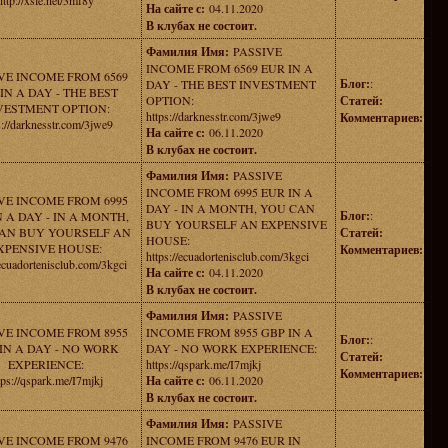
http://xsle.net/3mf8y
На сайте с:
04.11.2020
В клубах не состоит.
Фамилия Имя:
PASSIVE
INCOME FROM 6569 EUR IN A
VE INCOME FROM 6569
Блог:
:
DAY - THE BEST INVESTMENT
IN A DAY - THE BEST
OPTION:
Статей:
VESTMENT OPTION:
https://darknesstr.com/3jwe9
Комментариев:
s://darknesstr.com/3jwe9
На сайте с:
06.11.2020
В клубах не состоит.
Фамилия Имя:
PASSIVE
INCOME FROM 6995 EUR IN A
VE INCOME FROM 6995
DAY - IN A MONTH, YOU CAN
Блог:
:
N A DAY - IN A MONTH,
BUY YOURSELF AN EXPENSIVE
AN BUY YOURSELF AN
Статей:
HOUSE:
XPENSIVE HOUSE:
Комментариев:
https://ecuadortenisclub.com/3kgci
/ecuadortenisclub.com/3kgci
На сайте с:
04.11.2020
В клубах не состоит.
Фамилия Имя:
PASSIVE
VE INCOME FROM 8955
INCOME FROM 8955 GBP IN A
Блог:
:
IN A DAY - NO WORK
DAY - NO WORK EXPERIENCE:
Статей:
EXPERIENCE:
https://qspark.me/I7mjkj
Комментариев:
tps://qspark.me/I7mjkj
На сайте с:
06.11.2020
В клубах не состоит.
Фамилия Имя:
PASSIVE
VE INCOME FROM 9476
INCOME FROM 9476 EUR IN