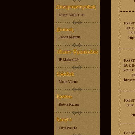
Dnepr Mafia Clan
PASSI
EUR 
IN
Салон Мафии
http
IF Mafia Club
PASSI
EUR I
YOU C
E
https:/
Mafia Vicino
PASSI
Вобла Казань
GBP 
ht
Cosa-Nostra
PASSI