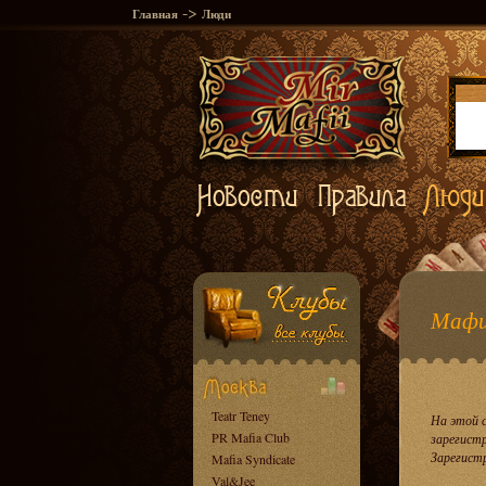
->
Главная
Люди
Мафи
Teatr Teney
На этой 
PR Mafia Club
зарегист
Зарегист
Mafia Syndicate
Val&Jee