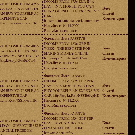
INCOME FROM 4756 EUR IN A
VE INCOME FROM 4756
DAY - IN A MONTH YOU CAN
Блог:
:
N A DAY - IN A MONTH
BUY YOURSELF AN EXPENSIVE
AN BUY YOURSELF AN
Статей:
CAR:
EXPENSIVE CAR:
Комментариев:
https://onlineuniversalwork.com/3nt5v
nlineuniversalwork.com/3nt5v
На сайте с:
04.11.2020
В клубах не состоит.
Фамилия Имя:
PASSIVE
INCOME FROM 4836 GBP IN
VE INCOME FROM 4836
Блог:
:
WEEK - THE BEST SITE FOR
 WEEK - THE BEST SITE
MAKING MONEY ONLINE:
Статей:
AKING MONEY ONLINE:
http://asq.kr/uojyK0zaPalCw6
Комментариев:
//asq.kr/uojyK0zaPalCw6
На сайте с:
03.11.2020
В клубах не состоит.
Фамилия Имя:
PASSIVE
VE INCOME FROM 5775
INCOME FROM 5775 EUR PER
Блог:
:
ER DAY - IN A MONTH
DAY - IN A MONTH YOU CAN
AN BUY YOURSELF AN
BUY YOURSELF AN EXPENSIVE
Статей:
EXPENSIVE CAR:
CAR: http://asq.kr/RxwNSSE66cpHK
Комментариев:
//asq.kr/RxwNSSE66cpHK
На сайте с:
04.11.2020
В клубах не состоит.
Фамилия Имя:
PASSIVE
INCOME FROM 6334 GBP PER
VE INCOME FROM 6334
Блог:
:
DAY - GIVE YOURSELF
R DAY - GIVE YOURSELF
FINANCIAL FREEDOM:
Статей:
NANCIAL FREEDOM:
http://xsle.net/3mf8y
Комментариев: