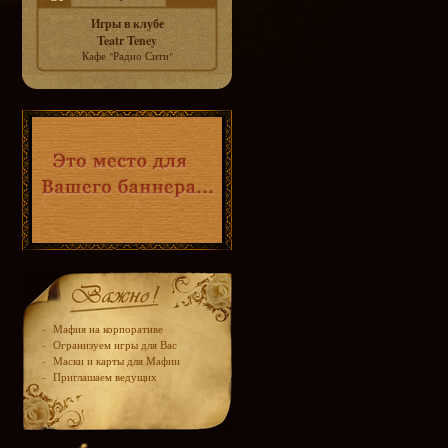
Игры в клубе
Teatr Teney
Кафе "Радио Сити"
-
Мафия на корпоративе
-
Огранизуем игры для Вас
-
Маски и карты для Мафии
-
Приглашаем ведущих