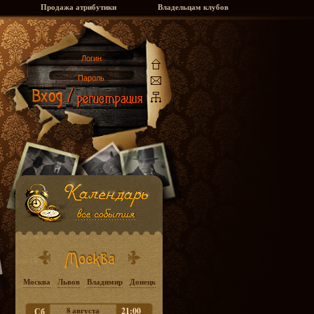
Продажа атрибутики
Владельцам клубов
Москва
Львов
Владимир
Донецк
8 августа
21:00
Сб