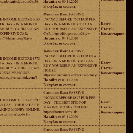
/ecuadortenisclub.com/3ki56
На сайте с:
06.11.2020
В клубах не состоит.
Фамилия Имя:
PASSIVE
E INCOME BEFORE 7653
INCOME BEFORE 7653 EUR PER
Блог:
:
ER DAY - IN A MONTH
DAY - IN A MONTH YOU CAN
AN BUY YOURSELF AN
BUY YOURSELF AN EXPENSIVE
Статей:
EXPENSIVE CAR:
CAR: https://jtbtigers.com/3kiyw
Комментариев:
ps://jtbtigers.com/3kiyw
На сайте с:
04.11.2020
В клубах не состоит.
Фамилия Имя:
PASSIVE
INCOME BEFORE 8775 EUR IN A
E INCOME BEFORE 8775
DAY - IN A MONTH, YOU CAN
Блог:
:
N A DAY - IN A MONTH,
BUY YOURSELF AN EXPENSIVE
AN BUY YOURSELF AN
Статей:
HOUSE:
XPENSIVE HOUSE:
Комментариев:
https://onlineuniversalwork.com/3nxyo
/onlineuniversalwork.com/3
На сайте с:
03.11.2020
В клубах не состоит.
Фамилия Имя:
PASSIVE
INCOME BEFORE 8897 EUR PER
E INCOME BEFORE 8897
Блог:
:
DAY - THE BEST SITE FOR
R DAY - THE BEST SITE
MAKING MONEY ONLINE:
Статей:
AKING MONEY ONLINE:
https://shorturl.ac/6y1rk
Комментариев:
tps://shorturl.ac/6y1rk
На сайте с:
03.11.2020
В клубах не состоит.
Фамилия Имя:
PASSIVE