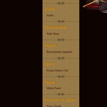
Salute
Teatr Teney
Культурный синдикат
Prague Mafia Club
Mafia Planet
Театр Теней