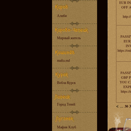
EUR IN
OFF 
Алиби
http:/
PASSI
Мирный житель
EUR
IN
https://o
mafia.md
PASSI
GBP P
YOU C
Вобла Курск
EXP
https:/
Город Теней
<
...
30
3
Мафия Клуб