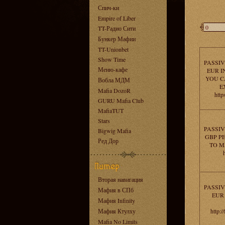
Спич-ки
Empire of Liber
TT-Радио Сити
Бункер Мафии
TT-Unionbet
Show Time
PASSIV
Меню-кафе
EUR I
YOU C
Вобла МДМ
E
Mafia DozoR
http
GURU Mafia Club
MafiaTUT
Stars
PASSIV
Bigwig Mafia
GBP PE
Ред Дор
TO M
Вторая навигация
PASSIV
Мафия в СПб
EUR
Мафия Infinity
Мафия Ктулху
http:/
Mafia No Limits