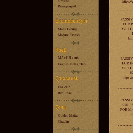
OMega
https:/
RезиденциЯ
PASSIV
EUR P
YOU C
Mafia E-burg
Мафия Ктулху
htt
МАFИЯ Club
PASSIV
EUR I
English Mafia Club
YOU C
E
https:/
Fox club
Red Rose
PASSIV
EUR PE
FOR M
ht
Golden Mafia
Chaplin