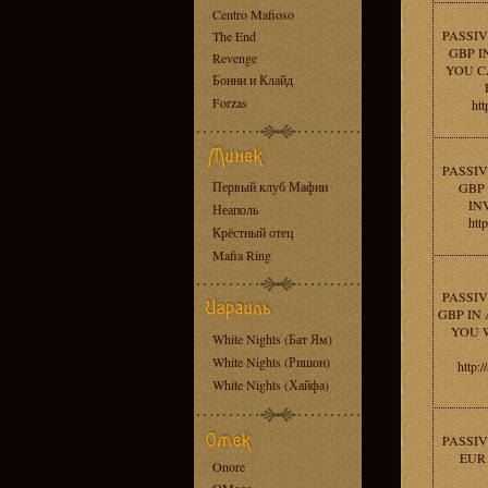
Centro Mafioso
PASSIV
The End
GBP I
Revenge
YOU C
Бонни и Клайд
Forzas
htt
PASSIV
Первый клуб Мафии
GBP 
IN
Неаполь
htt
Крёстный отец
Mafia Ring
PASSIV
GBP IN 
YOU 
White Nights (Бат Ям)
White Nights (Ришон)
http:
White Nights (Хайфа)
PASSIV
EUR
Onore