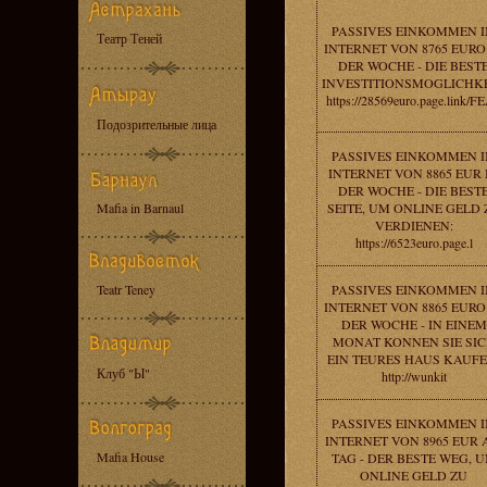
PASSIVES EINKOMMEN 
Театр Теней
INTERNET VON 8765 EURO
DER WOCHE - DIE BEST
INVESTITIONSMOGLICHKE
https://28569euro.page.link/F
Подозрительные лица
PASSIVES EINKOMMEN 
INTERNET VON 8865 EUR 
DER WOCHE - DIE BEST
Mafia in Barnaul
SEITE, UM ONLINE GELD 
VERDIENEN:
https://6523euro.page.l
Teatr Teney
PASSIVES EINKOMMEN 
INTERNET VON 8865 EURO
DER WOCHE - IN EINEM
MONAT KONNEN SIE SI
EIN TEURES HAUS KAUFE
Клуб "Ы"
http://wunkit
PASSIVES EINKOMMEN 
INTERNET VON 8965 EUR
Mafia House
TAG - DER BESTE WEG, 
ONLINE GELD ZU