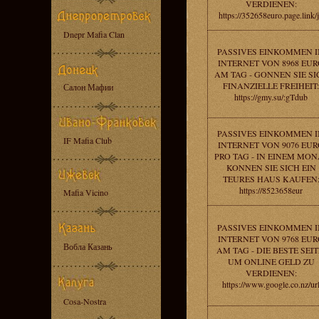
VERDIENEN:
https://352658euro.page.link/
Dnepr Mafia Clan
PASSIVES EINKOMMEN 
INTERNET VON 8968 EU
AM TAG - GONNEN SIE SI
FINANZIELLE FREIHEIT:
Салон Мафии
https://gmy.su/:gTdub
PASSIVES EINKOMMEN 
IF Mafia Club
INTERNET VON 9076 EU
PRO TAG - IN EINEM MON
KONNEN SIE SICH EIN
TEURES HAUS KAUFEN
https://8523658eur
Mafia Vicino
PASSIVES EINKOMMEN 
INTERNET VON 9768 EU
Вобла Казань
AM TAG - DIE BESTE SEIT
UM ONLINE GELD ZU
VERDIENEN:
https://www.google.co.nz/ur
Cosa-Nostra