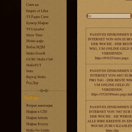
Спич-ки
Empire of Liber
TT-Радио Сити
Бункер Мафии
TT-Unionbet
PASSIVES EINKOMMEN 
Show Time
INTERNET VON 6056 EURO
Меню-кафе
DER WOCHE - DER BEST
Вобла МДМ
WEG, UM ONLINE GELD 
Mafia DozoR
VERDIENEN:
https://856253euro.page.
GURU Mafia Club
MafiaTUT
PASSIVES EINKOMMEN 
Stars
INTERNET VON 6867 EU
Bigwig Mafia
PRO TAG - DER BESTE WE
Ред Дор
UM ONLINE GELD ZU
VERDIENEN:
https://3526589euro.page.lin
Вторая навигация
PASSIVES EINKOMMEN 
Мафия в СПб
INTERNET VON 7067 EUR 
DER WOCHE - SIE WERD
Мафия Infinity
ALLE IHRE KREDITE IN EI
Мафия Ктулху
WOCHE ZURUCKZAHLEN
Mafia No Limits
https://lin