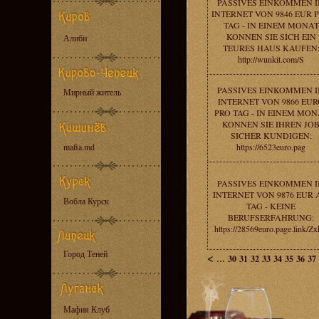
PASSIVES EINKOMMEN 
INTERNET VON 9846 EUR 
TAG - IN EINEM MONAT
KONNEN SIE SICH EIN
Алиби
TEURES HAUS KAUFEN
http://wunkit.com/S
PASSIVES EINKOMMEN 
Мирный житель
INTERNET VON 9866 EU
PRO TAG - IN EINEM MON
KONNEN SIE IHREN JO
SICHER KUNDIGEN:
mafia.md
https://6523euro.pag
PASSIVES EINKOMMEN 
INTERNET VON 9876 EUR
Вобла Курск
TAG - KEINE
BERUFSERFAHRUNG:
https://28569euro.page.link/Z
Город Теней
<
...
30
31
32
33
34
35
36
37
Мафия Клуб