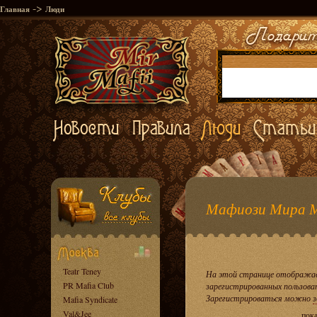
->
Главная
Люди
Мафиози Мира 
Teatr Teney
На этой странице отображае
PR Mafia Club
зарегистрированных пользова
Зарегистрироваться можно
з
Mafia Syndicate
Val&Jee
пока