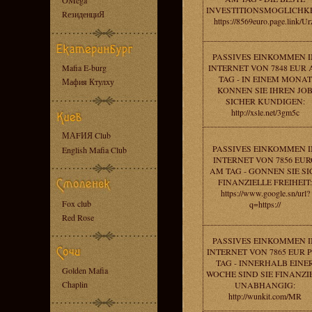
OMega
INVESTITIONSMOGLICHKE
RезиденциЯ
https://8569euro.page.link/Ur
PASSIVES EINKOMMEN 
Mafia E-burg
INTERNET VON 7848 EUR
TAG - IN EINEM MONAT
Мафия Ктулху
KONNEN SIE IHREN JO
SICHER KUNDIGEN:
http://xsle.net/3gm5c
МАFИЯ Club
PASSIVES EINKOMMEN 
English Mafia Club
INTERNET VON 7856 EU
AM TAG - GONNEN SIE SI
FINANZIELLE FREIHEIT:
https://www.google.sn/url?
Fox club
q=https://
Red Rose
PASSIVES EINKOMMEN 
INTERNET VON 7865 EUR 
TAG - INNERHALB EINE
Golden Mafia
WOCHE SIND SIE FINANZI
Chaplin
UNABHANGIG:
http://wunkit.com/MR