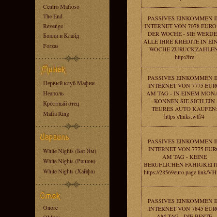
Centro Mafioso
The End
PASSIVES EINKOMMEN 
Revenge
INTERNET VON 7078 EURO
DER WOCHE - SIE WERD
Бонни и Клайд
ALLE IHRE KREDITE IN EI
Forzas
WOCHE ZURUCKZAHLEN
http://fre
PASSIVES EINKOMMEN 
Первый клуб Мафии
INTERNET VON 7775 EU
Неаполь
AM TAG - IN EINEM MON
KONNEN SIE SICH EIN
Крёстный отец
TEURES AUTO KAUFEN
Mafia Ring
https://links.wtf/4
PASSIVES EINKOMMEN 
INTERNET VON 7775 EU
White Nights (Бат Ям)
AM TAG - KEINE
White Nights (Ришон)
BERUFLICHEN FAHIGKEIT
White Nights (Хайфа)
https://28569euro.page.link/
PASSIVES EINKOMMEN 
Onore
INTERNET VON 7845 EU
AM TAG - DIE BESTE