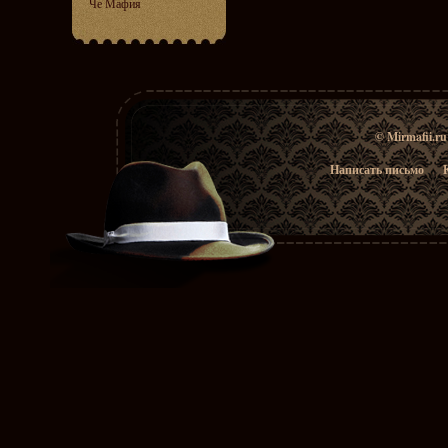
Че Мафия
© Mirmafii.r
Написать письмо