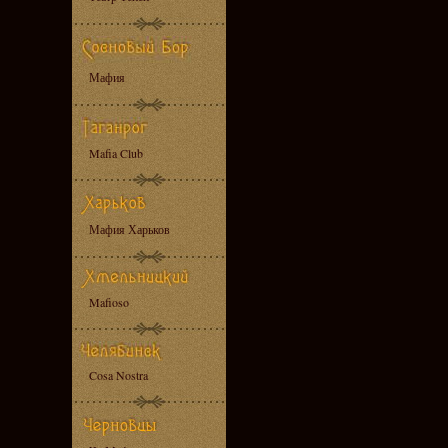
Мафия
Mafia Club
Мафия Харьков
Mafioso
Cosa Nostra