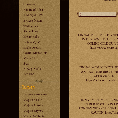
Спич-ки
Empire of Liber
TT-Радио Сити
Бункер Мафии
TT-Unionbet
Show Time
EINNAHMEN IM INTERNET
Меню-кафе
IN DER WOCHE - DIE BE
Вобла МДМ
ONLINE GELD ZU V
Mafia DozoR
https://856253euro.pa
GURU Mafia Club
MafiaTUT
Stars
EINNAHMEN IM INTERNET
Bigwig Mafia
AM TAG - DER BESTE W
Ред Дор
GELD ZU VERDI
https://onlineuniversalw
Вторая навигация
Мафия в СПб
EINNAHMEN IM INTERNET
IN DER WOCHE - IN 
Мафия Infinity
KONNEN SIE SICH EINE 
Мафия Ктулху
KAUFEN: https://sli
Mafia No Limits