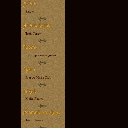
Salute
Teatr Teney
Культурный синдикат
Prague Mafia Club
Mafia Planet
Театр Теней