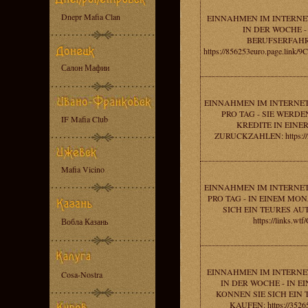
Dnepr Mafia Clan
EINNAHMEN IM INTERNET
IN DER WOCHE -
BERUFSERFAH
https://856253euro.page.link
Салон Мафии
EINNAHMEN IM INTERNET
PRO TAG - SIE WERDE
IF Mafia Club
KREDITE IN EINE
ZURUCKZAHLEN: https://25
Mafia Vicino
EINNAHMEN IM INTERNET
PRO TAG - IN EINEM MO
SICH EIN TEURES AU
https://links.wtf
Вобла Казань
EINNAHMEN IM INTERNET
Cosa-Nostra
IN DER WOCHE - IN 
KONNEN SIE SICH EIN
KAUFEN: https://3526