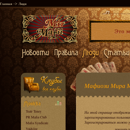
->
Главная
Люди
Мафиози Мира 
Teatr Teney
На этой странице отображае
PR Mafia Club
зарегистрированных пользова
Зарегистрироваться можно
з
Mafia Syndicate
Val&Jee
показать 