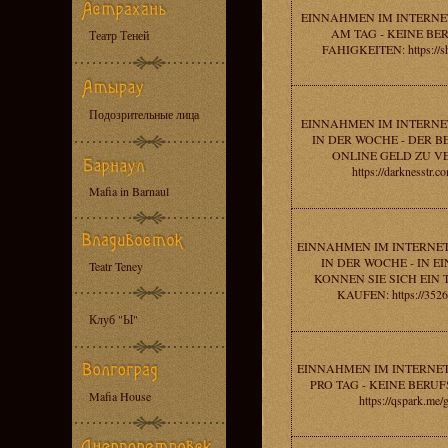
EINNAHMEN IM INTERNET
AM TAG - KEINE BE
Театр Теней
FAHIGKEITEN: https://sho
Подозрительные лица
EINNAHMEN IM INTERNET
IN DER WOCHE - DER B
ONLINE GELD ZU V
https://darknesstr.c
Mafia in Barnaul
EINNAHMEN IM INTERNET
IN DER WOCHE - IN 
Teatr Teney
KONNEN SIE SICH EIN
KAUFEN: https://3526
Клуб "Ы"
EINNAHMEN IM INTERNET
PRO TAG - KEINE BERU
Mafia House
https://qspark.me