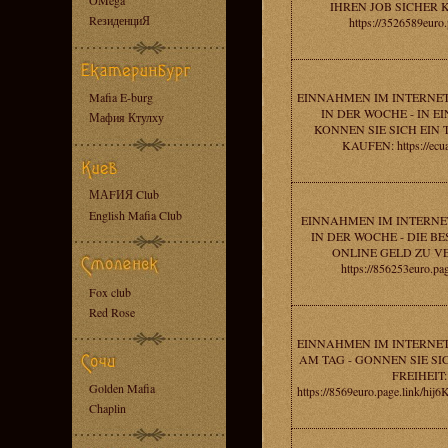
OMega
IHREN JOB SICHER 
RезиденциЯ
https://3526589euro.
Mafia E-burg
EINNAHMEN IM INTERNET
IN DER WOCHE - IN 
Мафия Ктулху
KONNEN SIE SICH EIN
KAUFEN: https://ecua
МАFИЯ Club
English Mafia Club
EINNAHMEN IM INTERNET
IN DER WOCHE - DIE BE
ONLINE GELD ZU V
https://856253euro.pa
Fox club
Red Rose
EINNAHMEN IM INTERNET
AM TAG - GONNEN SIE SI
FREIHEIT:
Golden Mafia
https://8569euro.page.link/
Chaplin