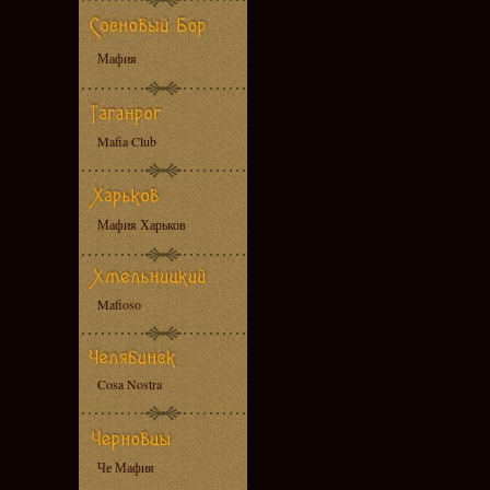
Мафия
Mafia Club
Мафия Харьков
Mafioso
Cosa Nostra
Че Мафия