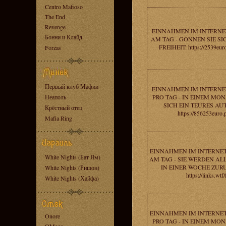
Centro Mafioso
The End
Revenge
EINNAHMEN IM INTERNET
Бонни и Клайд
AM TAG - GONNEN SIE SI
FREIHEIT: https://2539euro
Forzas
Первый клуб Мафии
EINNAHMEN IM INTERNET
Неаполь
PRO TAG - IN EINEM MO
SICH EIN TEURES AU
Крёстный отец
https://856253euro.p
Mafia Ring
EINNAHMEN IM INTERNET
White Nights (Бат Ям)
AM TAG - SIE WERDEN AL
IN EINER WOCHE ZUR
White Nights (Ришон)
https://links.wtf
White Nights (Хайфа)
EINNAHMEN IM INTERNET
Onore
PRO TAG - IN EINEM MO