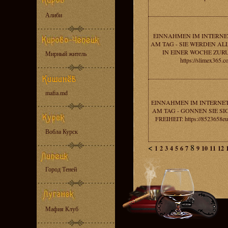
Алиби
EINNAHMEN IM INTERNET
AM TAG - SIE WERDEN AL
IN EINER WOCHE ZUR
Мирный житель
https://slimex365.
mafia.md
EINNAHMEN IM INTERNET
AM TAG - GONNEN SIE SI
FREIHEIT: https://8523658eu
Вобла Курск
<
8
1
2
3
4
5
6
7
9
10
11
12
Город Теней
Мафия Клуб