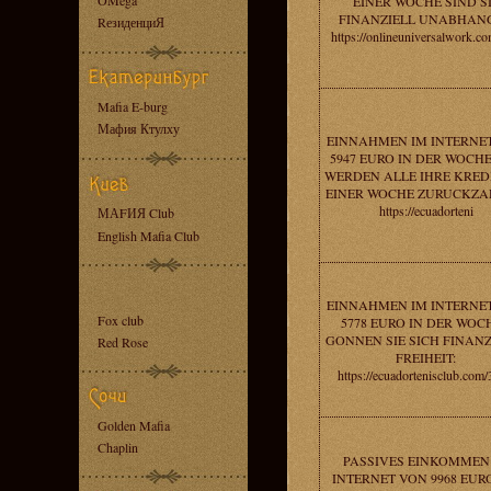
OMega
EINER WOCHE SIND S
FINANZIELL UNABHANG
RезиденциЯ
https://onlineuniversalwork.c
Mafia E-burg
Мафия Ктулху
EINNAHMEN IM INTERNE
5947 EURO IN DER WOCHE 
WERDEN ALLE IHRE KREDI
EINER WOCHE ZURUCKZA
https://ecuadorteni
МАFИЯ Club
English Mafia Club
EINNAHMEN IM INTERNE
Fox club
5778 EURO IN DER WOCH
GONNEN SIE SICH FINANZ
Red Rose
FREIHEIT:
https://ecuadortenisclub.com/
Golden Mafia
Chaplin
PASSIVES EINKOMMEN
INTERNET VON 9968 EUR