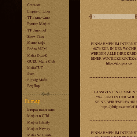
Спич-ки
Empire of Liber
TT-Радио Сити
Бункер Мафии
TT-Unionbet
Show Time
Меню-кафе
EINNAHMEN IM INTERNE
6876 EUR IN DER WOCHE -
Вобла МДМ
WERDEN ALLE IHRE KREDI
Mafia DozoR
EINER WOCHE ZURUCKZA
GURU Mafia Club
https://jtbtigers.co
MafiaTUT
Stars
Bigwig Mafia
Ред Дор
PASSIVES EINKOMMEN 
7947 EURO IN DER WOCH
KEINE BERUFSERFAHRU
https://jtbtigers.com/3rf1i
Вторая навигация
Мафия в СПб
Мафия Infinity
Мафия Ктулху
EINNAHMEN IM INTERNE
Mafia No Limits