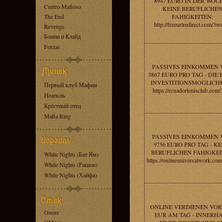
8947 EURO IN DER WOCH
Centro Mafioso
KEINE BERUFLICHE
The End
FAHIGKEITEN:
http://freeurlredirect.com/3
Revenge
Бонни и Клайд
Forzas
PASSIVES EINKOMMEN 
3867 EURO PRO TAG - DIE 
INVESTITIONSMOGLICHK
Первый клуб Мафии
https://ecuadortenisclub.com/
Неаполь
Крёстный отец
Mafia Ring
PASSIVES EINKOMMEN 
9756 EURO PRO TAG - K
BERUFLICHEN FAHIGKEI
White Nights (Бат Ям)
https://onlineuniversalwork.co
White Nights (Ришон)
White Nights (Хайфа)
ONLINE VERDIENEN VOR 
Onore
EUR AM TAG - INNERH