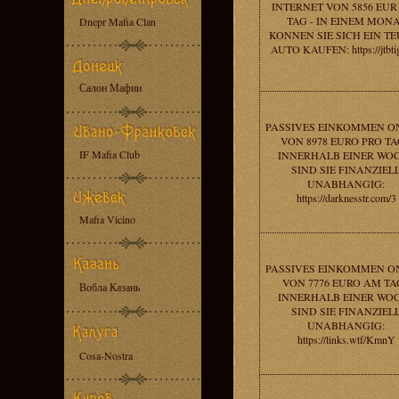
INTERNET VON 5856 EUR
TAG - IN EINEM MON
Dnepr Mafia Clan
KONNEN SIE SICH EIN T
AUTO KAUFEN: https://jtbtig
Салон Мафии
PASSIVES EINKOMMEN O
VON 8978 EURO PRO TA
IF Mafia Club
INNERHALB EINER WO
SIND SIE FINANZIEL
UNABHANGIG:
https://darknesstr.com/3
Mafia Vicino
PASSIVES EINKOMMEN O
VON 7776 EURO AM TAG
Вобла Казань
INNERHALB EINER WO
SIND SIE FINANZIEL
UNABHANGIG:
https://links.wtf/KmnY
Cosa-Nostra