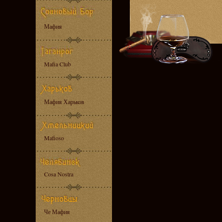
Мафия
Mafia Club
Мафия Харьков
Mafioso
Cosa Nostra
Че Мафия