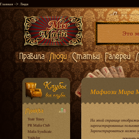
->
Главная
Люди
Мафиози Мира 
Teatr Teney
На этой странице отображае
PR Mafia Club
зарегистрированных пользова
Зарегистрироваться можно
з
Mafia Syndicate
Val&Jee
показать 