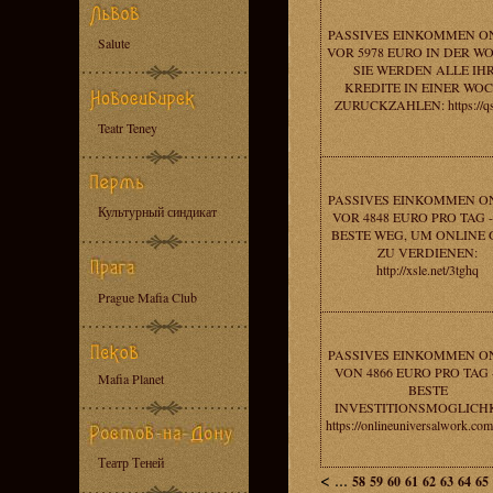
PASSIVES EINKOMMEN O
Salute
VOR 5978 EURO IN DER WO
SIE WERDEN ALLE IH
KREDITE IN EINER WO
ZURUCKZAHLEN: https://qs
Teatr Teney
PASSIVES EINKOMMEN O
Культурный синдикат
VOR 4848 EURO PRO TAG 
BESTE WEG, UM ONLINE 
ZU VERDIENEN:
http://xsle.net/3tghq
Prague Mafia Club
PASSIVES EINKOMMEN O
VON 4866 EURO PRO TAG 
Mafia Planet
BESTE
INVESTITIONSMOGLICHK
https://onlineuniversalwork.co
Театр Теней
<
...
58
59
60
61
62
63
64
65