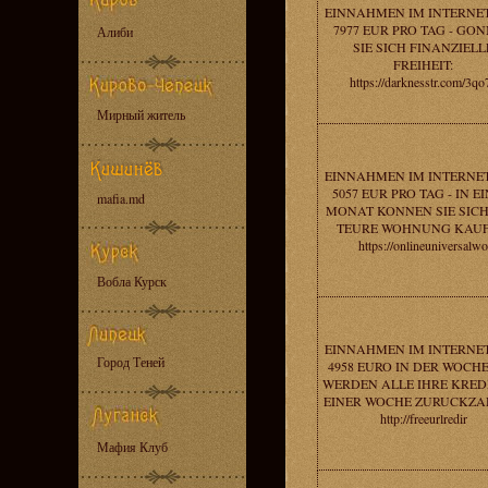
EINNAHMEN IM INTERNE
7977 EUR PRO TAG - GO
Алиби
SIE SICH FINANZIELL
FREIHEIT:
https://darknesstr.com/3qo
Мирный житель
EINNAHMEN IM INTERNE
5057 EUR PRO TAG - IN E
mafia.md
MONAT KONNEN SIE SICH
TEURE WOHNUNG KAUF
https://onlineuniversalwo
Вобла Курск
EINNAHMEN IM INTERNE
Город Теней
4958 EURO IN DER WOCHE 
WERDEN ALLE IHRE KREDI
EINER WOCHE ZURUCKZA
http://freeurlredir
Мафия Клуб