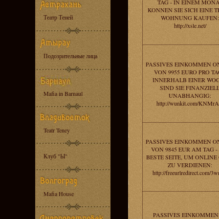
TAG - IN EINEM MON
KONNEN SIE SICH EINE 
Театр Теней
WOHNUNG KAUFEN:
http://xsle.net/
Подозрительные лица
PASSIVES EINKOMMEN O
VON 9955 EURO PRO TA
INNERHALB EINER WO
SIND SIE FINANZIEL
Mafia in Barnaul
UNABHANGIG:
http://wunkit.com/KNMr
Teatr Teney
PASSIVES EINKOMMEN O
VON 9845 EUR AM TAG -
Клуб "Ы"
BESTE SEITE, UM ONLINE
ZU VERDIENEN:
http://freeurlredirect.com/3
Mafia House
PASSIVES EINKOMMEN