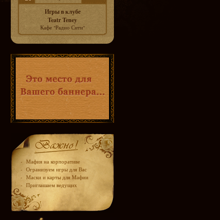
Игры в клубе
Teatr Teney
Кафе "Радио Сити"
-
Мафия на корпоративе
-
Огранизуем игры для Вас
-
Маски и карты для Мафии
-
Приглашаем ведущих