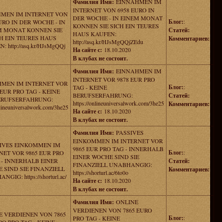
Фамилия Имя:
EINNAHMEN IM
INTERNET VON 6958 EURO IN
MEN IM INTERNET VON
DER WOCHE - IN EINEM MONAT
Блог:
:
URO IN DER WOCHE - IN
KONNEN SIE SICH EIN TEURES
M MONAT KONNEN SIE
Статей:
HAUS KAUFEN:
H EIN TEURES HAUS
Комментариев:
http://asq.kr/HJsMgQQjZEdu
: http://asq.kr/HJsMgQQj
На сайте с:
18.10.2020
В клубах не состоит.
Фамилия Имя:
EINNAHMEN IM
INTERNET VOR 9878 EUR PRO
MEN IM INTERNET VOR
Блог:
:
TAG - KEINE
 EUR PRO TAG - KEINE
BERUFSERFAHRUNG:
Статей:
ERUFSERFAHRUNG:
https://onlineuniversalwork.com/3he25
Комментариев:
nlineuniversalwork.com/3he25
На сайте с:
18.10.2020
В клубах не состоит.
Фамилия Имя:
PASSIVES
EINKOMMEN IM INTERNET VOR
IVES EINKOMMEN IM
9865 EUR PRO TAG - INNERHALB
Блог:
:
NET VOR 9865 EUR PRO
EINER WOCHE SIND SIE
 - INNERHALB EINER
Статей:
FINANZIELL UNABHANGIG:
 SIND SIE FINANZIELL
Комментариев:
https://shorturl.ac/6to0o
GIG: https://shorturl.ac/
На сайте с:
18.10.2020
В клубах не состоит.
Фамилия Имя:
ONLINE
VERDIENEN VON 7865 EURO
E VERDIENEN VON 7865
Блог:
:
PRO TAG - KEINE