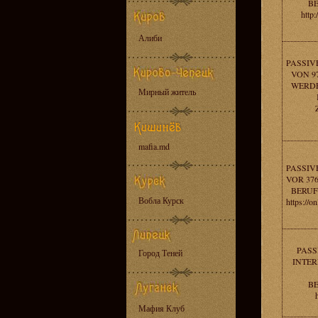
B
http
Алиби
PASSIV
VON 97
WERDE
Мирный житель
mafia.md
PASSIV
VOR 37
BERUF
Вобла Курск
https://o
PASS
Город Теней
INTER
B
Мафия Клуб