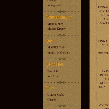
OMega
RезиденциЯ
EINNAH
6958 E
EINE
SIC
KAUFEN
Mafia E-burg
Мафия Ктулху
EINNAH
9878
МАFИЯ Club
B
English Mafia Club
https://o
Fox club
PASS
INTER
Red Rose
TAG
WOCHE
UNABHAN
Golden Mafia
Chaplin
ONLIN