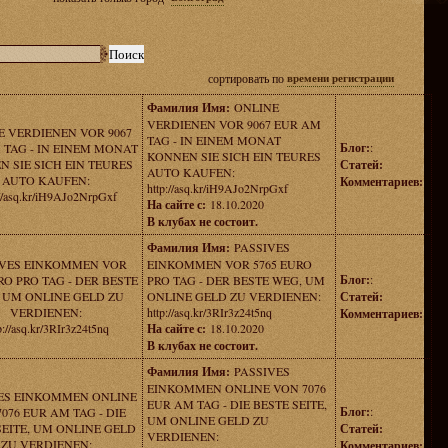
сортировать по
времени регистрации
Фамилия Имя:
ONLINE
VERDIENEN VOR 9067 EUR AM
E VERDIENEN VOR 9067
TAG - IN EINEM MONAT
Блог:
:
 TAG - IN EINEM MONAT
KONNEN SIE SICH EIN TEURES
 SIE SICH EIN TEURES
Статей:
AUTO KAUFEN:
AUTO KAUFEN:
Комментариев:
http://asq.kr/iH9AJo2NrpGxf
://asq.kr/iH9AJo2NrpGxf
На сайте с:
18.10.2020
В клубах не состоит.
Фамилия Имя:
PASSIVES
IVES EINKOMMEN VOR
EINKOMMEN VOR 5765 EURO
Блог:
:
RO PRO TAG - DER BESTE
PRO TAG - DER BESTE WEG, UM
 UM ONLINE GELD ZU
ONLINE GELD ZU VERDIENEN:
Статей:
VERDIENEN:
http://asq.kr/3RIr3z24t5nq
Комментариев:
p://asq.kr/3RIr3z24t5nq
На сайте с:
18.10.2020
В клубах не состоит.
Фамилия Имя:
PASSIVES
EINKOMMEN ONLINE VON 7076
ES EINKOMMEN ONLINE
EUR AM TAG - DIE BESTE SEITE,
Блог:
:
076 EUR AM TAG - DIE
UM ONLINE GELD ZU
SEITE, UM ONLINE GELD
Статей:
VERDIENEN:
ZU VERDIENEN:
Комментариев: