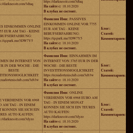
https://darknesstr.com/3dtaq
s://darknesstr.com/3dtaq
На сайте с:
18.10.2020
В клубах не состоит.
Фамилия Имя:
PASSIVES
EINKOMMEN ONLINE VOR 7755
ES EINKOMMEN ONLINE
Блог:
:
EUR AM TAG - KEINE
55 EUR AM TAG - KEINE
BERUFSERFAHRUNG:
Статей:
ERUFSERFAHRUNG:
https://qspark.me/3DW7Y5
Комментариев:
ps://qspark.me/3DW7Y5
На сайте с:
18.10.2020
В клубах не состоит.
Фамилия Имя:
EINNAHMEN IM
MEN IM INTERNET VON
INTERNET VON 3765 EUR IN DER
Блог:
:
UR IN DER WOCHE - DIE
WOCHE - DIE BESTE
BESTE
INVESTITIONSMOGLICHKEIT:
Статей:
TITIONSMOGLICHKEIT:
https://ecuadortenisclub.com/3eb3w
Комментариев:
/ecuadortenisclub.com/3eb3w
На сайте с:
18.10.2020
В клубах не состоит.
Фамилия Имя:
ONLINE
VERDIENEN VOR 6968 EURO AM
E VERDIENEN VOR 6968
TAG - IN EINEM MONAT
Блог:
:
 AM TAG - IN EINEM
KONNEN SIE SICH EIN TEURES
 KONNEN SIE SICH EIN
Статей:
AUTO KAUFEN:
RES AUTO KAUFEN:
Комментариев:
https://darknesstr.com/3dyzo
s://darknesstr.com/3dyzo
На сайте с:
18.10.2020
В клубах не состоит.