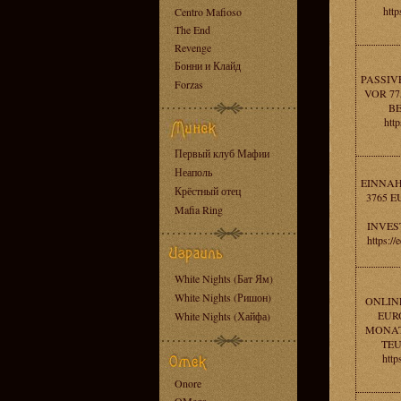
http
Centro Mafioso
The End
Revenge
Бонни и Клайд
PASSIV
Forzas
VOR 77
B
htt
Первый клуб Мафии
Неаполь
EINNAH
Крёстный отец
3765 E
Mafia Ring
INVES
https:/
White Nights (Бат Ям)
White Nights (Ришон)
ONLIN
EURO
White Nights (Хайфа)
MONAT
TEU
http
Onore