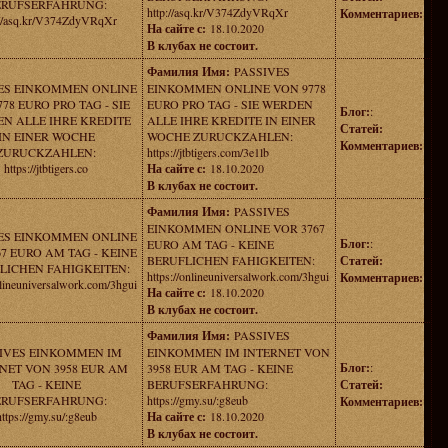
ERUFSERFAHRUNG:
http://asq.kr/V374ZdyVRqXr
Комментариев:
://asq.kr/V374ZdyVRqXr
На сайте с:
18.10.2020
В клубах не состоит.
Фамилия Имя:
PASSIVES
ES EINKOMMEN ONLINE
EINKOMMEN ONLINE VON 9778
78 EURO PRO TAG - SIE
EURO PRO TAG - SIE WERDEN
Блог:
:
N ALLE IHRE KREDITE
ALLE IHRE KREDITE IN EINER
Статей:
IN EINER WOCHE
WOCHE ZURUCKZAHLEN:
Комментариев:
ZURUCKZAHLEN:
https://jtbtigers.com/3e1lb
https://jtbtigers.co
На сайте с:
18.10.2020
В клубах не состоит.
Фамилия Имя:
PASSIVES
EINKOMMEN ONLINE VOR 3767
ES EINKOMMEN ONLINE
Блог:
:
EURO AM TAG - KEINE
67 EURO AM TAG - KEINE
BERUFLICHEN FAHIGKEITEN:
Статей:
LICHEN FAHIGKEITEN:
https://onlineuniversalwork.com/3hgui
Комментариев:
nlineuniversalwork.com/3hgui
На сайте с:
18.10.2020
В клубах не состоит.
Фамилия Имя:
PASSIVES
IVES EINKOMMEN IM
EINKOMMEN IM INTERNET VON
Блог:
:
NET VON 3958 EUR AM
3958 EUR AM TAG - KEINE
TAG - KEINE
BERUFSERFAHRUNG:
Статей:
ERUFSERFAHRUNG:
https://gmy.su/:g8eub
Комментариев:
https://gmy.su/:g8eub
На сайте с:
18.10.2020
В клубах не состоит.