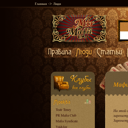
->
Главная
Люди
Мафи
Teatr Teney
На этой 
PR Mafia Club
зарегист
Зарегист
Mafia Syndicate
Val&Jee