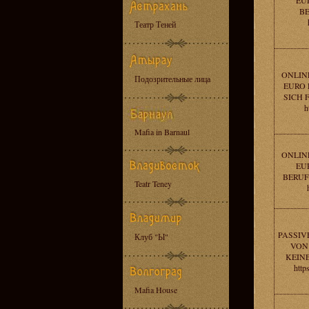
EU
B
Театр Теней
ONLIN
Подозрительные лица
EURO 
SICH 
h
Mafia in Barnaul
ONLIN
EU
BERUF
Teatr Teney
PASSIV
Клуб "Ы"
VON 
KEIN
http
Mafia House