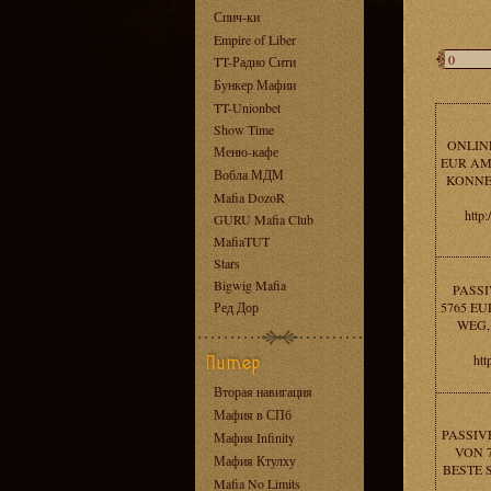
Спич-ки
Empire of Liber
TT-Радио Сити
Бункер Мафии
TT-Unionbet
Show Time
ONLIN
Меню-кафе
EUR AM
Вобла МДМ
KONNEN
Mafia DozoR
http
GURU Mafia Club
MafiaTUT
Stars
Bigwig Mafia
PASS
Ред Дор
5765 EU
WEG,
htt
Вторая навигация
Мафия в СПб
PASSIV
Мафия Infinity
VON 7
Мафия Ктулху
BESTE 
Mafia No Limits