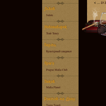
<
...
23
2
Salute
Teatr Teney
Культурный синдикат
Prague Mafia Club
Mafia Planet
Театр Теней