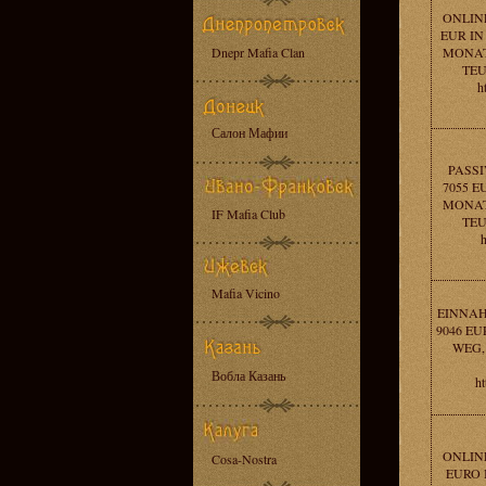
ONLIN
EUR IN
Dnepr Mafia Clan
MONAT
TEU
h
Салон Мафии
PASS
7055 E
MONAT
IF Mafia Club
TEU
h
Mafia Vicino
EINNAH
9046 EU
WEG,
Вобла Казань
ht
ONLIN
Cosa-Nostra
EURO 