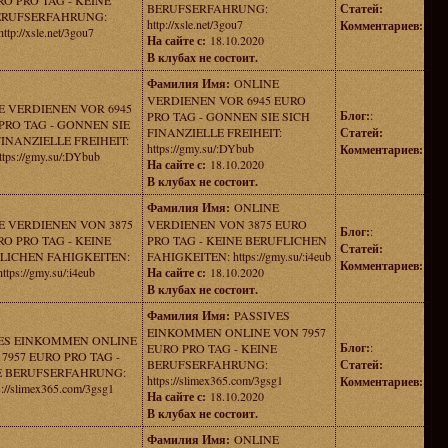
RO PRO TAG - KEINE
BERUFSERFAHRUNG:
Статей:
ERUFSERFAHRUNG:
http://xsle.net/3gou7
Комментариев:
http://xsle.net/3gou7
На сайте с:
18.10.2020
В клубах не состоит.
Фамилия Имя:
ONLINE
VERDIENEN VOR 6945 EURO
E VERDIENEN VOR 6945
Блог:
:
PRO TAG - GONNEN SIE SICH
PRO TAG - GONNEN SIE
FINANZIELLE FREIHEIT:
Статей:
FINANZIELLE FREIHEIT:
https://gmy.su/:DYbub
Комментариев:
ttps://gmy.su/:DYbub
На сайте с:
18.10.2020
В клубах не состоит.
Фамилия Имя:
ONLINE
E VERDIENEN VON 3875
VERDIENEN VON 3875 EURO
Блог:
:
RO PRO TAG - KEINE
PRO TAG - KEINE BERUFLICHEN
Статей:
LICHEN FAHIGKEITEN:
FAHIGKEITEN: https://gmy.su/:i4eub
Комментариев:
https://gmy.su/:i4eub
На сайте с:
18.10.2020
В клубах не состоит.
Фамилия Имя:
PASSIVES
EINKOMMEN ONLINE VON 7957
ES EINKOMMEN ONLINE
Блог:
:
EURO PRO TAG - KEINE
7957 EURO PRO TAG -
BERUFSERFAHRUNG:
Статей:
E BERUFSERFAHRUNG:
https://slimex365.com/3gsg1
Комментариев:
s://slimex365.com/3gsg1
На сайте с:
18.10.2020
В клубах не состоит.
Фамилия Имя:
ONLINE