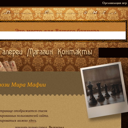
Организация игр
ози Мира Мафии
странице отображается список
рированных пользователей сайта.
рироваться можно
здесь
.
показать только город
Волгоград