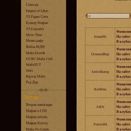
Спич-ки
Empire of Liber
TT-Радио Сити
Бункер Мафии
TT-Unionbet
Фамилия
Show Time
IsmaelSt
На сайте 
Меню-кафе
В клубах 
Вобла МДМ
Фамилия
Mafia DozoR
OsmundBup
На сайте 
GURU Mafia Club
В клубах 
MafiaTUT
Фамилия
Stars
Antoshkarag
На сайте 
Bigwig Mafia
В клубах 
Ред Дор
Фамилия
Kerthma
На сайте 
В клубах 
Фамилия
Вторая навигация
AliOr
На сайте 
Мафия в СПб
В клубах 
Мафия Infinity
Фамилия
Мафия Ктулху
PotrosHit
На сайте 
Mafia No Limits
В клубах 