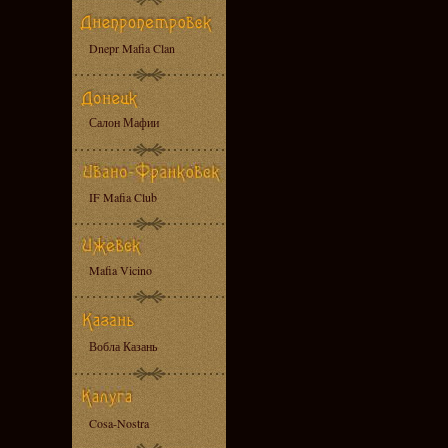
Dnepr Mafia Clan
Салон Мафии
IF Mafia Club
Mafia Vicino
Вобла Казань
Cosa-Nostra