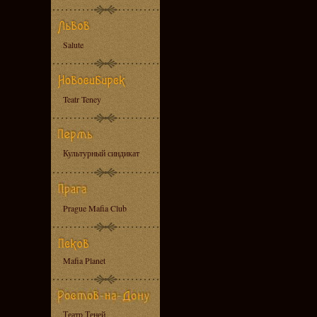
Salute
Teatr Teney
Культурный синдикат
Prague Mafia Club
Mafia Planet
Театр Теней