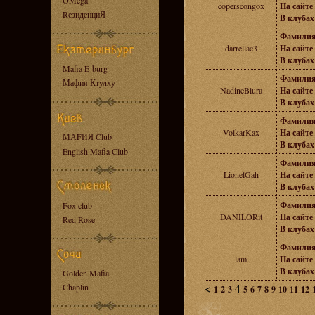
OMega
coperscongox
На сайте 
RезиденциЯ
В клубах 
Фамилия
darrellac3
На сайте 
В клубах 
Mafia E-burg
Фамилия
Мафия Ктулху
NadineBlura
На сайте 
В клубах 
Фамилия
VolkarKax
На сайте 
МАFИЯ Club
В клубах 
English Mafia Club
Фамилия
LionelGah
На сайте 
В клубах 
Фамилия
Fox club
DANILORit
На сайте 
Red Rose
В клубах 
Фамилия
lam
На сайте 
В клубах 
Golden Mafia
<
4
Chaplin
1
2
3
5
6
7
8
9
10
11
12