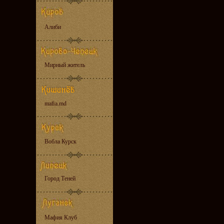
Алиби
Мирный житель
mafia.md
Вобла Курск
Город Теней
Мафия Клуб