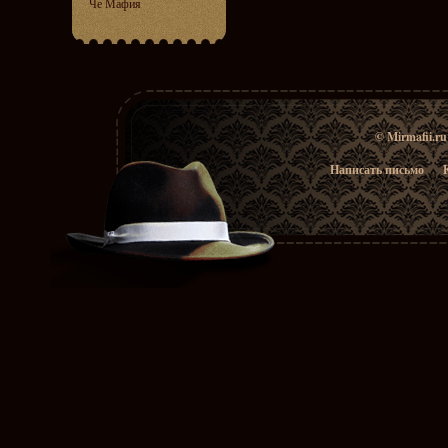
Че Мафия
© Mirmafii.r
Написать письмо