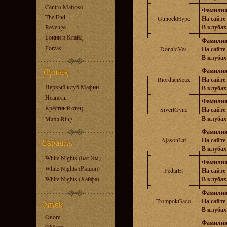
Centro Mafioso
Фамилия
The End
GunockHype
На сайте 
Revenge
В клубах 
Бонни и Клайд
Фамилия
Forzas
DonaldVes
На сайте 
В клубах 
Фамилия
RiordianSeax
На сайте 
Первый клуб Мафии
В клубах 
Неаполь
Фамилия
Крёстный отец
SivertGync
На сайте 
В клубах 
Mafia Ring
Фамилия
AjasonLaf
На сайте 
В клубах 
White Nights (Бат Ям)
Фамилия
White Nights (Ришон)
PedarEl
На сайте 
White Nights (Хайфа)
В клубах 
Фамилия
TrompokGado
На сайте 
В клубах 
Onore
Фамилия