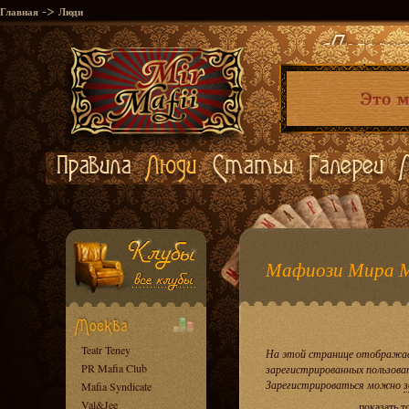
->
Главная
Люди
Мафиози Мира 
Teatr Teney
На этой странице отображае
PR Mafia Club
зарегистрированных пользова
Зарегистрироваться можно
з
Mafia Syndicate
Val&Jee
показать т