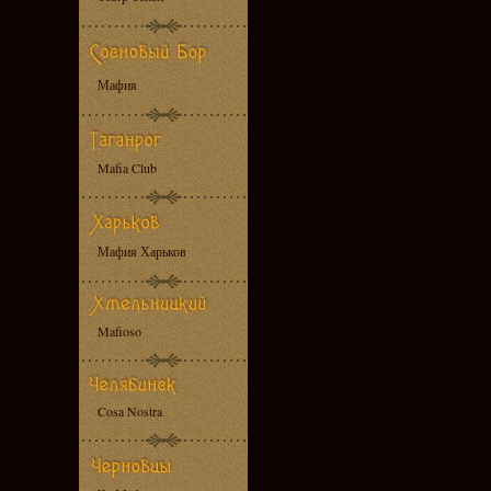
Мафия
Mafia Club
Мафия Харьков
Mafioso
Cosa Nostra