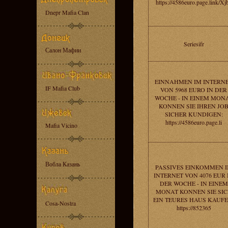
https://4586euro.page.link/Xj
Dnepr Mafia Clan
Seriesifr
Салон Мафии
EINNAHMEN IM INTERN
IF Mafia Club
VON 5968 EURO IN DER
WOCHE - IN EINEM MON
KONNEN SIE IHREN JO
SICHER KUNDIGEN:
https://4586euro.page.li
Mafia Vicino
Вобла Казань
PASSIVES EINKOMMEN 
INTERNET VON 4076 EUR 
DER WOCHE - IN EINEM
MONAT KONNEN SIE SI
EIN TEURES HAUS KAUFE
Cosa-Nostra
https://852365