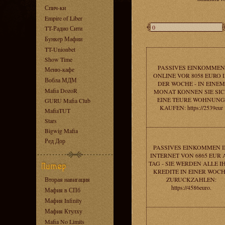
Спич-ки
Empire of Liber
TT-Радио Сити
Бункер Мафии
TT-Unionbet
Show Time
PASSIVES EINKOMMEN
Меню-кафе
ONLINE VOR 8058 EURO 
Вобла МДМ
DER WOCHE - IN EINEM
Mafia DozoR
MONAT KONNEN SIE SI
EINE TEURE WOHNUNG
GURU Mafia Club
KAUFEN: https://2539eur
MafiaTUT
Stars
Bigwig Mafia
Ред Дор
PASSIVES EINKOMMEN 
INTERNET VON 6865 EUR
TAG - SIE WERDEN ALLE I
KREDITE IN EINER WOC
Вторая навигация
ZURUCKZAHLEN:
https://4586euro.
Мафия в СПб
Мафия Infinity
Мафия Ктулху
Mafia No Limits