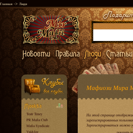
->
Главная
Люди
Мафиози Мира 
Teatr Teney
На этой странице отображае
PR Mafia Club
зарегистрированных пользова
Зарегистрироваться можно
з
Mafia Syndicate
Val&Jee
показать т