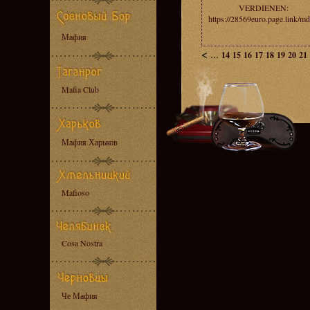
VERDIENEN:
https://28569euro.page.link/m
Мафия
<
...
14
15
16
17
18
19
20
21
Mafia Club
Мафия Харьков
Mafioso
Cosa Nostra
Че Мафия