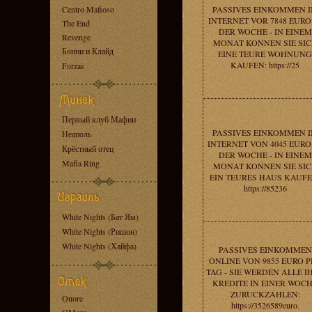
Centro Mafioso
PASSIVES EINKOMMEN 
INTERNET VOR 7848 EURO
The End
DER WOCHE - IN EINEM
Revenge
MONAT KONNEN SIE SI
Бонни и Клайд
EINE TEURE WOHNUNG
KAUFEN: https://25
Forzas
Первый клуб Мафии
PASSIVES EINKOMMEN 
Неаполь
INTERNET VON 4045 EURO
Крёстный отец
DER WOCHE - IN EINEM
Mafia Ring
MONAT KONNEN SIE SI
EIN TEURES HAUS KAUFE
https://85236
White Nights (Бат Ям)
White Nights (Ришон)
White Nights (Хайфа)
PASSIVES EINKOMMEN
ONLINE VON 9855 EURO P
TAG - SIE WERDEN ALLE I
KREDITE IN EINER WOC
ZURUCKZAHLEN:
Onore
https://3526589euro.