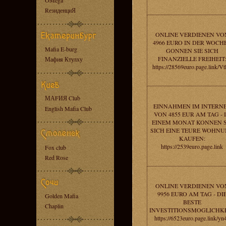
OMega
RезиденциЯ
ONLINE VERDIENEN VO
4966 EURO IN DER WOCHE
Mafia E-burg
GONNEN SIE SICH
FINANZIELLE FREIHEIT:
Мафия Ктулху
https://28569euro.page.link/V
МАFИЯ Club
EINNAHMEN IM INTERN
English Mafia Club
VON 4855 EUR AM TAG - 
EINEM MONAT KONNEN S
SICH EINE TEURE WOHN
KAUFEN:
https://2539euro.page.link
Fox club
Red Rose
ONLINE VERDIENEN VO
9956 EURO AM TAG - DI
Golden Mafia
BESTE
Chaplin
INVESTITIONSMOGLICHKE
https://6523euro.page.link/yn