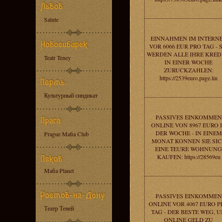
Salute
EINNAHMEN IM INTERN
VOR 6066 EUR PRO TAG - S
WERDEN ALLE IHRE KRED
Teatr Teney
IN EINER WOCHE
ZURUCKZAHLEN:
https://2539euro.page.lin
Культурный синдикат
PASSIVES EINKOMMEN
ONLINE VON 8967 EURO 
DER WOCHE - IN EINEM
Prague Mafia Club
MONAT KONNEN SIE SI
EINE TEURE WOHNUNG
KAUFEN: https://28569eu
Mafia Planet
PASSIVES EINKOMMEN
ONLINE VOR 4067 EURO P
Театр Теней
TAG - DER BESTE WEG, 
ONLINE GELD ZU