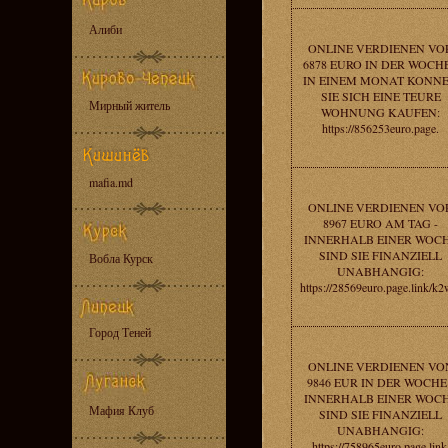
Алиби
ONLINE VERDIENEN VO
6878 EURO IN DER WOCHE
IN EINEM MONAT KONN
SIE SICH EINE TEURE
Мирный житель
WOHNUNG KAUFEN:
https://856253euro.page.
mafia.md
ONLINE VERDIENEN VO
8967 EURO AM TAG -
INNERHALB EINER WOC
SIND SIE FINANZIELL
Вобла Курск
UNABHANGIG:
https://28569euro.page.link/k
Город Теней
ONLINE VERDIENEN VO
9846 EUR IN DER WOCHE 
INNERHALB EINER WOC
Мафия Клуб
SIND SIE FINANZIELL
UNABHANGIG:
https://758965euro.page.link