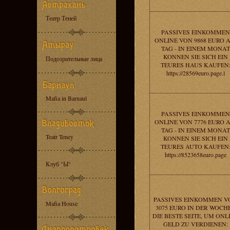
Театр Теней
PASSIVES EINKOMMEN
ONLINE VON 9868 EURO 
TAG - IN EINEM MONAT
KONNEN SIE SICH EIN
Подозрительные лица
TEURES HAUS KAUFEN
https://28569euro.page.l
Mafia in Barnaul
PASSIVES EINKOMMEN
ONLINE VON 7776 EURO 
TAG - IN EINEM MONAT
Teatr Teney
KONNEN SIE SICH EIN
TEURES AUTO KAUFEN
https://8523658euro.page
Клуб "Ы"
PASSIVES EINKOMMEN V
Mafia House
3075 EURO IN DER WOCHE
DIE BESTE SEITE, UM ONL
GELD ZU VERDIENEN: