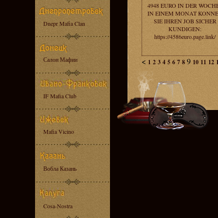
4948 EURO IN DER WOCHE
IN EINEM MONAT KONN
SIE IHREN JOB SICHER
Dnepr Mafia Clan
KUNDIGEN:
https://4586euro.page.link/
Салон Мафии
<
9
1
2
3
4
5
6
7
8
10
11
12
IF Mafia Club
Mafia Vicino
Вобла Казань
Cosa-Nostra