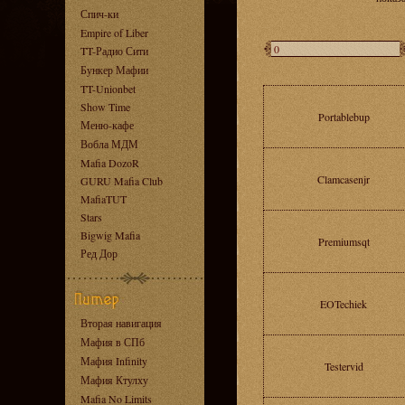
Спич-ки
Empire of Liber
TT-Радио Сити
Бункер Мафии
TT-Unionbet
Show Time
Portablebup
Меню-кафе
Вобла МДМ
Mafia DozoR
Clamcasenjr
GURU Mafia Club
MafiaTUT
Stars
Bigwig Mafia
Premiumsqt
Ред Дор
EOTechiek
Вторая навигация
Мафия в СПб
Мафия Infinity
Testervid
Мафия Ктулху
Mafia No Limits