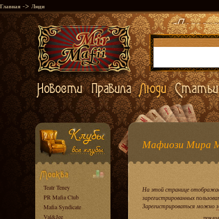
->
Главная
Люди
Мафиози Мира 
Teatr Teney
На этой странице отображае
PR Mafia Club
зарегистрированных пользова
Зарегистрироваться можно
з
Mafia Syndicate
Val&Jee
показ