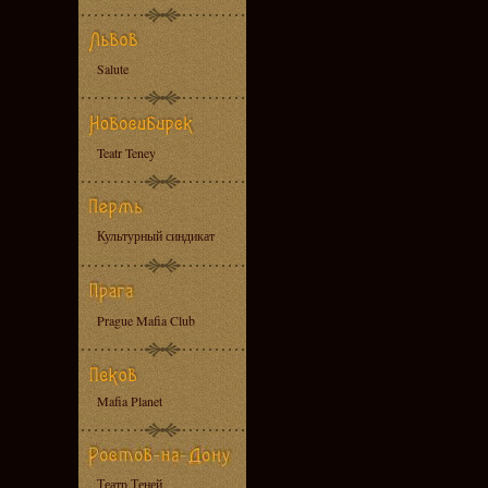
Salute
Teatr Teney
Культурный синдикат
Prague Mafia Club
Mafia Planet
Театр Теней