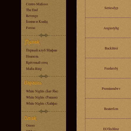
Centro Mafioso
Seriesdyp
The End
Revenge
Бонни и Клайд
Forzas
Augustyhg
Backlitrei
Первый клуб Мафии
Неаполь
Крёстный отец
Feedersbj
Mafia Ring
Premiumdwv
White Nights (Бат Ям)
White Nights (Ришон)
White Nights (Хайфа)
Beaterfcm
Onore
EOTechhxr