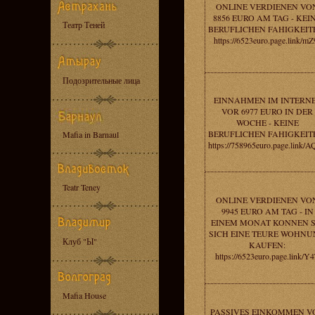
ONLINE VERDIENEN VO
8856 EURO AM TAG - KEI
Театр Теней
BERUFLICHEN FAHIGKEIT
https://6523euro.page.link/mZ
Подозрительные лица
EINNAHMEN IM INTERN
VOR 6977 EURO IN DER
WOCHE - KEINE
BERUFLICHEN FAHIGKEIT
Mafia in Barnaul
https://758965euro.page.link/
Teatr Teney
ONLINE VERDIENEN VO
9945 EURO AM TAG - IN
EINEM MONAT KONNEN S
SICH EINE TEURE WOHN
Клуб "Ы"
KAUFEN:
https://6523euro.page.link/Y
Mafia House
PASSIVES EINKOMMEN V