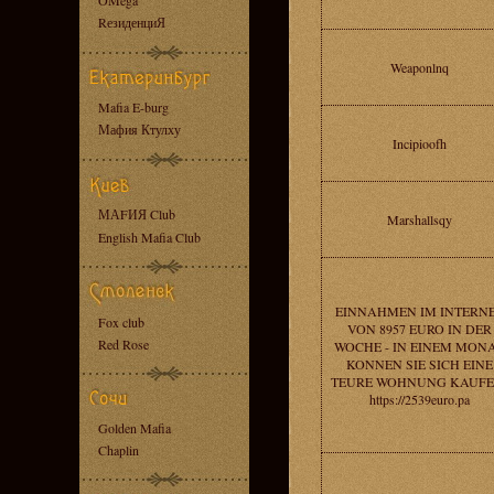
OMega
RезиденциЯ
Weaponlnq
Mafia E-burg
Мафия Ктулху
Incipioofh
МАFИЯ Club
Marshallsqy
English Mafia Club
EINNAHMEN IM INTERN
Fox club
VON 8957 EURO IN DER
Red Rose
WOCHE - IN EINEM MON
KONNEN SIE SICH EINE
TEURE WOHNUNG KAUFE
https://2539euro.pa
Golden Mafia
Chaplin