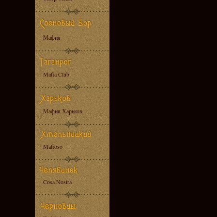
Мафия
Mafia Club
Мафия Харьков
Mafioso
Cosa Nostra