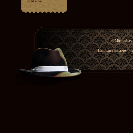
Че Мафия
© Mirmafii.r
Написать письмо