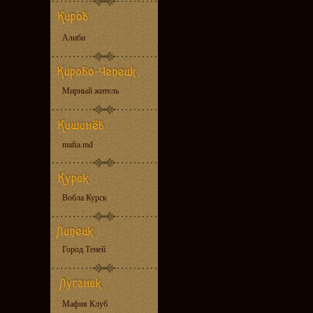
Алиби
Мирный житель
mafia.md
Вобла Курск
Город Теней
Мафия Клуб