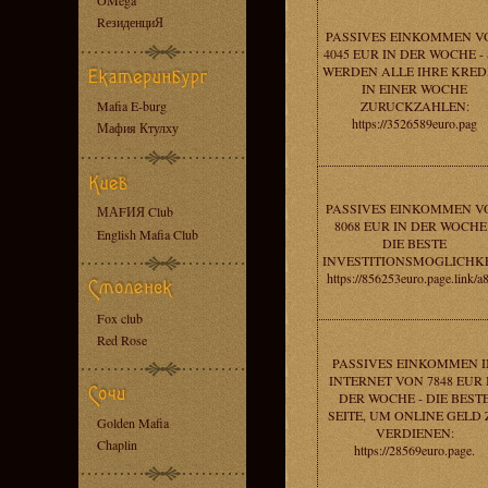
OMega
RезиденциЯ
PASSIVES EINKOMMEN V
4045 EUR IN DER WOCHE - 
WERDEN ALLE IHRE KRED
IN EINER WOCHE
Mafia E-burg
ZURUCKZAHLEN:
https://3526589euro.pag
Мафия Ктулху
PASSIVES EINKOMMEN V
МАFИЯ Club
8068 EUR IN DER WOCHE 
English Mafia Club
DIE BESTE
INVESTITIONSMOGLICHKE
https://856253euro.page.link/a
Fox club
Red Rose
PASSIVES EINKOMMEN 
INTERNET VON 7848 EUR 
DER WOCHE - DIE BEST
SEITE, UM ONLINE GELD 
Golden Mafia
VERDIENEN:
Chaplin
https://28569euro.page.