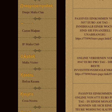
Dnepr Mafia Clan
PASSIVES EINKOMMEN V
5857 EURO AM TAG -
INNERHALB EINER WOC
SIND SIE FINANZIELL
Салон Мафии
UNABHANGIG:
https://758965euro.page.link/
IF Mafia Club
ONLINE VERDIENEN VO
8947 EURO PRO TAG - DI
Mafia Vicino
BESTE
INVESTITIONSMOGLICHKE
https://758965euro.page.link/i
Вобла Казань
PASSIVES EINKOMMEN
ONLINE VON 6775 EURO P
Cosa-Nostra
TAG - IN EINEM MONAT
KONNEN SIE SICH EINE
TEURE WOHNUNG KAUFE