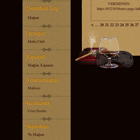
VERDIENEN:
https://8523658euro.page.lin
Мафия
<
...
20
21
22
23
24
25
26
27
Mafia Club
Мафия Харьков
Mafioso
Cosa Nostra
Че Мафия