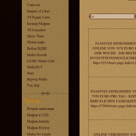
Спич-ки
Empire of Liber
TT-Радио Сити
Бункер Мафии
TT-Unionbet
Show Time
Меню-кафе
PASSIVES EINKOMMEN
ONLINE VON 7078 EURO 
Вобла МДМ
DER WOCHE - DIE BEST
Mafia DozoR
INVESTITIONSMOGLICHKE
GURU Mafia Club
https://2539euro.page.link/z1
MafiaTUT
Stars
Bigwig Mafia
Ред Дор
PASSIVES EINKOMMEN V
7958 EURO PRO TAG - KEI
BERUFLICHEN FAHIGKEIT
https://758965euro.page.link/z
Вторая навигация
Мафия в СПб
Мафия Infinity
Мафия Ктулху
Mafia No Limits
ONLINE VERDIENEN VO