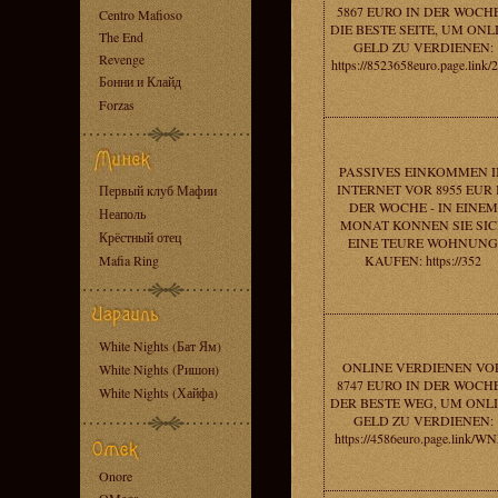
5867 EURO IN DER WOCHE
Centro Mafioso
DIE BESTE SEITE, UM ONL
The End
GELD ZU VERDIENEN:
Revenge
https://8523658euro.page.link/
Бонни и Клайд
Forzas
PASSIVES EINKOMMEN 
INTERNET VOR 8955 EUR 
Первый клуб Мафии
DER WOCHE - IN EINEM
Неаполь
MONAT KONNEN SIE SI
Крёстный отец
EINE TEURE WOHNUNG
Mafia Ring
KAUFEN: https://352
White Nights (Бат Ям)
ONLINE VERDIENEN VO
White Nights (Ришон)
8747 EURO IN DER WOCHE
White Nights (Хайфа)
DER BESTE WEG, UM ONL
GELD ZU VERDIENEN:
https://4586euro.page.link/W
Onore