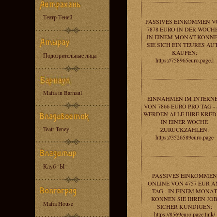
Театр Теней
PASSIVES EINKOMMEN V
7878 EURO IN DER WOCHE
IN EINEM MONAT KONN
SIE SICH EIN TEURES AU
KAUFEN:
Подозрительные лица
https://758965euro.page.l
Mafia in Barnaul
EINNAHMEN IM INTERN
VON 7866 EURO PRO TAG - 
WERDEN ALLE IHRE KRED
IN EINER WOCHE
Teatr Teney
ZURUCKZAHLEN:
https://3526589euro.page
Клуб "Ы"
PASSIVES EINKOMMEN
ONLINE VON 4757 EUR 
TAG - IN EINEM MONAT
KONNEN SIE IHREN JO
Mafia House
SICHER KUNDIGEN:
https://8569euro.page.link/