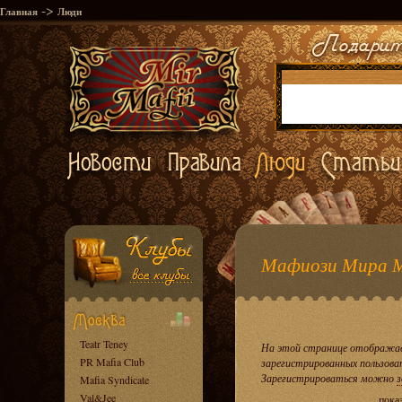
->
Главная
Люди
Мафиози Мира 
Teatr Teney
На этой странице отображае
PR Mafia Club
зарегистрированных пользова
Зарегистрироваться можно
з
Mafia Syndicate
Val&Jee
пока