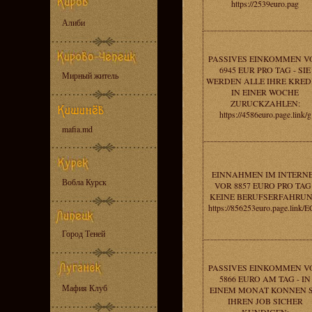
https://2539euro.pag
Алиби
PASSIVES EINKOMMEN V
6945 EUR PRO TAG - SIE
Мирный житель
WERDEN ALLE IHRE KRED
IN EINER WOCHE
ZURUCKZAHLEN:
https://4586euro.page.link/g
mafia.md
EINNAHMEN IM INTERN
Вобла Курск
VOR 8857 EURO PRO TAG 
KEINE BERUFSERFAHRUN
https://856253euro.page.link/E
Город Теней
PASSIVES EINKOMMEN V
5866 EURO AM TAG - IN
Мафия Клуб
EINEM MONAT KONNEN S
IHREN JOB SICHER