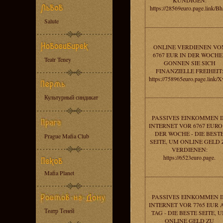
KUNDIGEN:
https://28569euro.page.link/B
Salute
ONLINE VERDIENEN VO
6767 EUR IN DER WOCHE 
Teatr Teney
GONNEN SIE SICH
FINANZIELLE FREIHEIT:
https://758965euro.page.link/X
Культурный синдикат
PASSIVES EINKOMMEN 
INTERNET VOR 6767 EURO
DER WOCHE - DIE BEST
Prague Mafia Club
SEITE, UM ONLINE GELD 
VERDIENEN:
https://6523euro.page.
Mafia Planet
PASSIVES EINKOMMEN 
INTERNET VOR 7765 EUR
Театр Теней
TAG - DIE BESTE SEITE, 
ONLINE GELD ZU