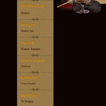
Мафия
Mafia Club
Мафия Харьков
Mafioso
Cosa Nostra
Че Мафия