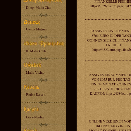
FINANZIELLE FREIHEI
https://352658euro.page.link
Dnepr Mafia Clan
Салон Мафии
PASSIVES EINKOMMEN
8766 EURO IN DER WOC
GONNEN SIE SICH FINANZ
FREIHEIT:
https://6523euro.page.link/
IF Mafia Club
Mafia Vicino
PASSIVES EINKOMMEN O
VON 8055 EUR PRO TAG 
EINEM MONAT KONNEN
SICH EIN TEURES HA
KAUFEN: https://4586euro.pa
Вобла Казань
Cosa-Nostra
ONLINE VERDIENEN VOR
EURO PRO TAG - IN EI
MONAT KONNEN SIE SIC