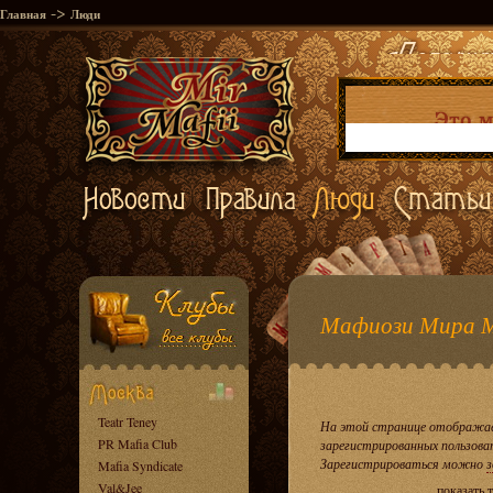
->
Главная
Люди
Мафиози Мира 
Teatr Teney
На этой странице отображае
PR Mafia Club
зарегистрированных пользова
Зарегистрироваться можно
з
Mafia Syndicate
Val&Jee
показать 