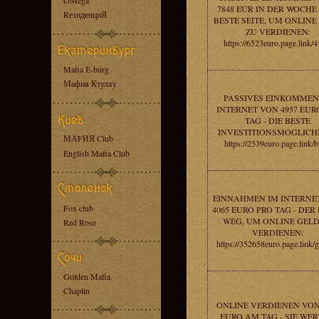
OMega
7848 EUR IN DER WOCHE 
RезиденциЯ
BESTE SEITE, UM ONLINE
ZU VERDIENEN:
https://6523euro.page.link/
Mafia E-burg
Мафия Ктулху
PASSIVES EINKOMMEN
INTERNET VON 4957 EU
TAG - DIE BESTE
INVESTITIONSMOGLICHK
МАFИЯ Club
https://2539euro.page.link/
English Mafia Club
EINNAHMEN IM INTERNE
Fox club
4065 EURO PRO TAG - DER
WEG, UM ONLINE GELD
Red Rose
VERDIENEN:
https://352658euro.page.lin
Golden Mafia
Chaplin
ONLINE VERDIENEN VON
EURO AM TAG - SIE WE