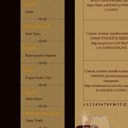
БОНУСЫ КАЖДЫЙ ДЕ
https://links.wtf/ETH4?j=O
CASINO
Salute
Список лучших онлайн кази
Teatr Teney
100000 РУБЛЕЙ КЭШБЕ
http://asq.kr/Aav2zTCbIr
s=CASINO-ONLINE
Культурный синдикат
Список лучших онлайн казино
10000000 рублей выигры
Prague Mafia Club
ежедневно:
https://onlineuniversalwork.co
k=ONLINE-CASINO
Mafia Planet
<
11
1
2
3
4
5
6
7
8
9
10
12
Театр Теней