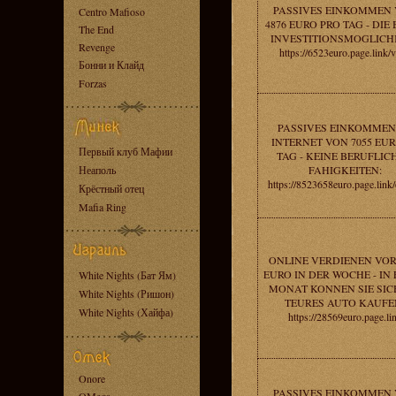
PASSIVES EINKOMMEN
Centro Mafioso
4876 EURO PRO TAG - DIE
The End
INVESTITIONSMOGLICHK
Revenge
https://6523euro.page.link/
Бонни и Клайд
Forzas
PASSIVES EINKOMMEN
INTERNET VON 7055 EUR
Первый клуб Мафии
TAG - KEINE BERUFLIC
Неаполь
FAHIGKEITEN:
https://8523658euro.page.lin
Крёстный отец
Mafia Ring
ONLINE VERDIENEN VOR
EURO IN DER WOCHE - IN
White Nights (Бат Ям)
MONAT KONNEN SIE SIC
White Nights (Ришон)
TEURES AUTO KAUFE
White Nights (Хайфа)
https://28569euro.page.li
Onore
PASSIVES EINKOMMEN