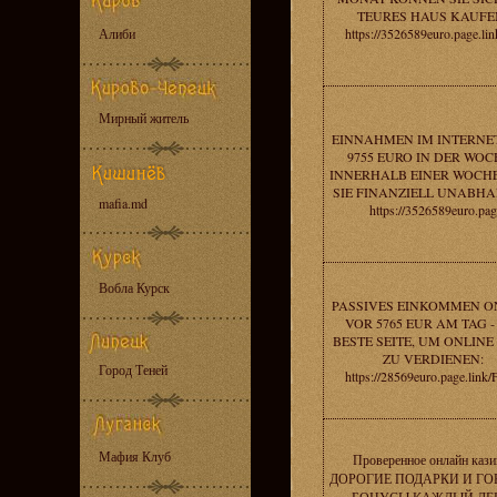
TEURES HAUS KAUFE
Алиби
https://3526589euro.page.li
Мирный житель
EINNAHMEN IM INTERNE
9755 EURO IN DER WOC
INNERHALB EINER WOCHE
SIE FINANZIELL UNABHA
mafia.md
https://3526589euro.pag
Вобла Курск
PASSIVES EINKOMMEN O
VOR 5765 EUR AM TAG -
BESTE SEITE, UM ONLINE
ZU VERDIENEN:
Город Теней
https://28569euro.page.link
Мафия Клуб
Проверенное онлайн кази
ДОРОГИЕ ПОДАРКИ И ГО