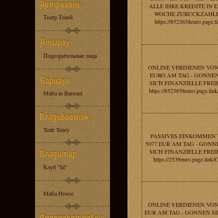
ALLE IHRE KREDITE IN 
WOCHE ZURUCKZAHLE
Театр Теней
https://8523658euro.page.li
Подозрительные лица
ONLINE VERDIENEN VON
EURO AM TAG - GONNEN
SICH FINANZIELLE FREIH
https://8523658euro.page.lin
Mafia in Barnaul
Teatr Teney
PASSIVES EINKOMMEN
5077 EUR AM TAG - GONN
SICH FINANZIELLE FREIH
https://2539euro.page.link/
Клуб "Ы"
Mafia House
ONLINE VERDIENEN VON
EUR AM TAG - GONNEN SI