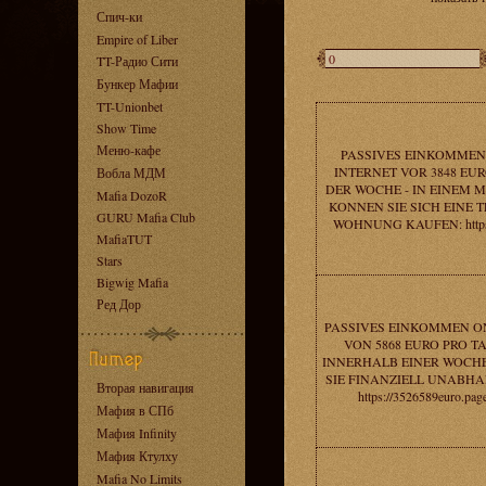
Спич-ки
Empire of Liber
TT-Радио Сити
Бункер Мафии
TT-Unionbet
Show Time
Меню-кафе
PASSIVES EINKOMMEN
INTERNET VOR 3848 EUR
Вобла МДМ
DER WOCHE - IN EINEM 
Mafia DozoR
KONNEN SIE SICH EINE 
GURU Mafia Club
WOHNUNG KAUFEN: https:
MafiaTUT
Stars
Bigwig Mafia
Ред Дор
PASSIVES EINKOMMEN O
VON 5868 EURO PRO TA
INNERHALB EINER WOCHE
SIE FINANZIELL UNABHA
Вторая навигация
https://3526589euro.pag
Мафия в СПб
Мафия Infinity
Мафия Ктулху
Mafia No Limits