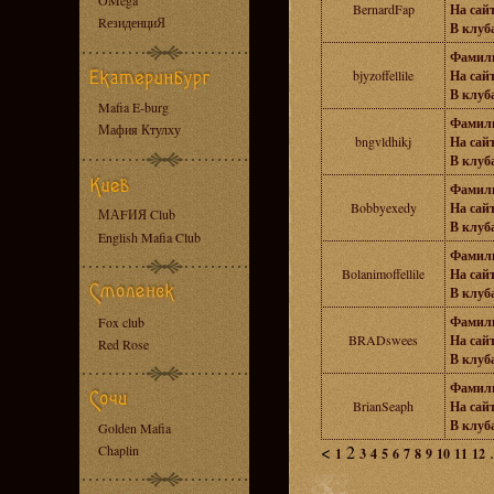
OMega
BernardFap
На сайт
RезиденциЯ
В клуба
Фамил
bjyzoffellile
На сайт
В клуба
Mafia E-burg
Фамил
Мафия Ктулху
bngvldhikj
На сайт
В клуба
Фамил
Bobbyexedy
На сайт
МАFИЯ Club
В клуба
English Mafia Club
Фамил
Bolanimoffellile
На сайт
В клуба
Фамил
Fox club
BRADswees
На сайт
Red Rose
В клуба
Фамил
BrianSeaph
На сайт
В клуба
Golden Mafia
<
2
.
Chaplin
1
3
4
5
6
7
8
9
10
11
12