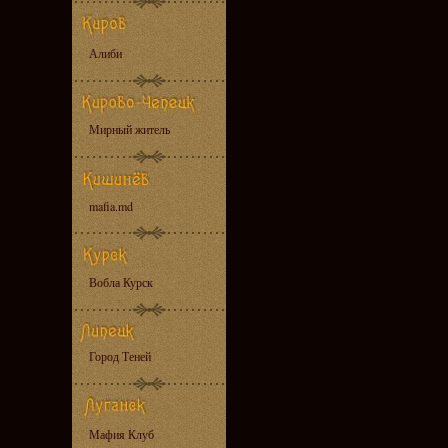
Алиби
Мирный житель
mafia.md
Вобла Курск
Город Теней
Мафия Клуб