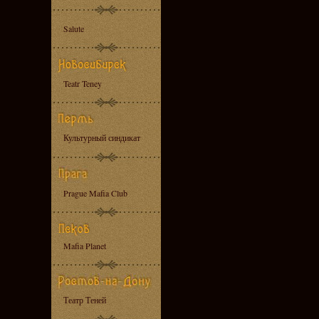
Salute
Teatr Teney
Культурный синдикат
Prague Mafia Club
Mafia Planet
Театр Теней