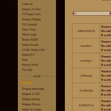
Спич-ки
Empire of Liber
TT-Радио Сити
Бункер Мафии
TT-Unionbet
Фамил
Show Time
ARMANDCib
На сайт
Меню-кафе
В клуба
Вобла МДМ
Фамил
Mafia DozoR
Arnotthvv
На сайт
GURU Mafia Club
В клуба
MafiaTUT
Фамил
Stars
Arnottqxv
На сайт
Bigwig Mafia
В клуба
Ред Дор
Фамил
Arthurgep
На сайт
В клуба
Фамил
Вторая навигация
Aschnushic
На сайт
Мафия в СПб
В клуба
Мафия Infinity
Фамил
Мафия Ктулху
ASHLEYvot
На сайт
Mafia No Limits
В клуба