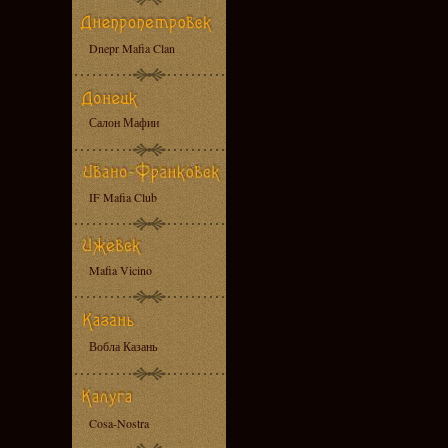
Dnepr Mafia Clan
Салон Мафии
IF Mafia Club
Mafia Vicino
Вобла Казань
Cosa-Nostra