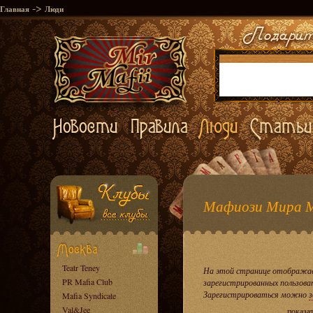
->
Главная
Люди
Мафиози Мира 
Teatr Teney
На этой странице отображае
PR Mafia Club
зарегистрированных пользова
Зарегистрироваться можно
з
Mafia Syndicate
Val&Jee
показа