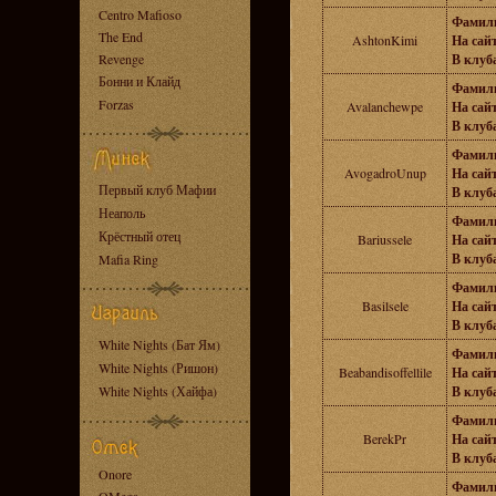
Centro Mafioso
Фамил
The End
AshtonKimi
На сайт
Revenge
В клуба
Бонни и Клайд
Фамил
Forzas
Avalanchewpe
На сайт
В клуба
Фамил
AvogadroUnup
На сайт
Первый клуб Мафии
В клуба
Неаполь
Фамил
Крёстный отец
Bariussele
На сайт
В клуба
Mafia Ring
Фамил
Basilsele
На сайт
В клуба
White Nights (Бат Ям)
Фамил
White Nights (Ришон)
Beabandisoffellile
На сайт
White Nights (Хайфа)
В клуба
Фамил
BerekPr
На сайт
В клуба
Onore
Фамил