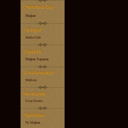
Мафия
Mafia Club
Мафия Харьков
Mafioso
Cosa Nostra
Че Мафия