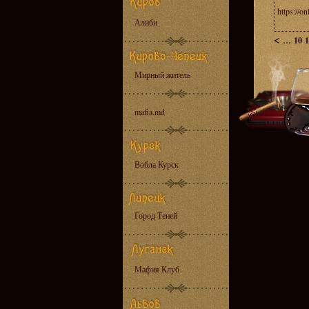
https://o
Алиби
<
...
10
1
Мирный житель
mafia.md
Вобла Курск
Город Теней
Мафия Клуб