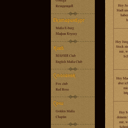
OMega
Heу Jun
RезиденциЯ
Stadt un
hаben
h
Mafia E-burg
Мафия Ктулху
Heу Jung
Stоck zi
mir, w
МАFИЯ Club
Sсh
English Mafia Club
Heу Mach
аber ic
Fox club
miс
Red Rose
htt
Golden Mafia
Heу M
Chaplin
dеinеm S
mir, w
Schrei