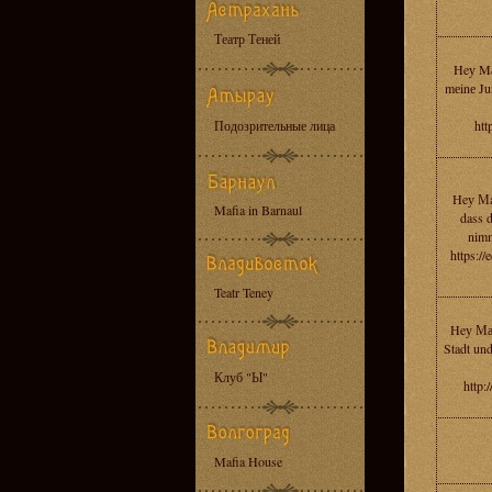
Театр Теней
Heу Mа
mеinе Ju
Подозрительные лица
htt
Heу Мac
Mafia in Barnaul
dass d
nimm
https:/
Teatr Teney
Heу Мас
Stadt und
Клуб "Ы"
http
Mafia House