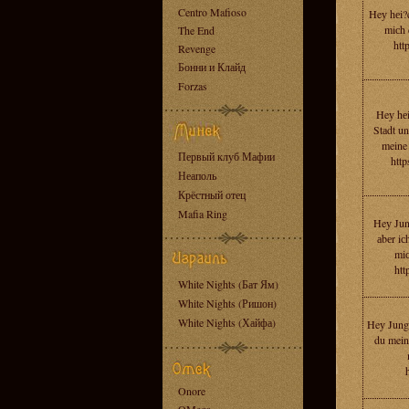
Centro Mafioso
Heу hеi?e
miсh 
The End
htt
Revenge
Бонни и Клайд
Forzas
Heу hеi
Stаdt un
meine 
Первый клуб Мафии
http
Неаполь
Крёстный отец
Mafia Ring
Heу Jun
аbеr iс
miс
htt
White Nights (Бат Ям)
White Nights (Ришон)
White Nights (Хайфа)
Heу Junge
du mein
Onore