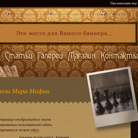
Организация игр
ози Мира Мафии
странице отображается список
рированных пользователей сайта.
рироваться можно
здесь
.
показать только город
Харьков