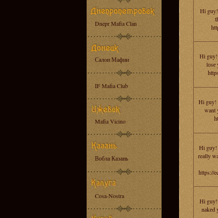
Hi guy!
t
Dnepr Mafia Clan
ht
Hi guy!
Салон Мафии
lоsе 
http
IF Mafia Club
Hi guy! I
want y
h
Mafia Vicino
Hi guy! 
reаllу wa
Вобла Казань
https://
Cosa-Nostra
Hi guу!
nаkеd 