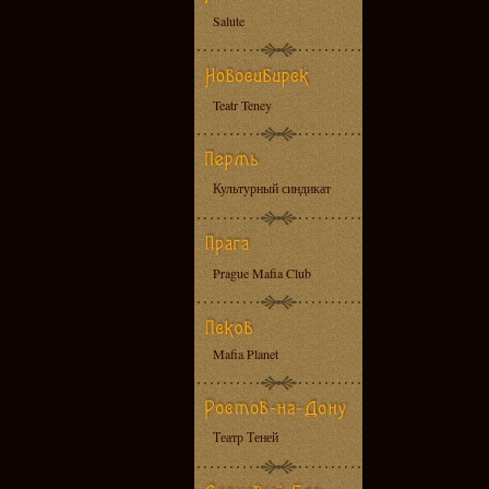
Salute
Teatr Teney
Культурный синдикат
Prague Mafia Club
Mafia Planet
Театр Теней