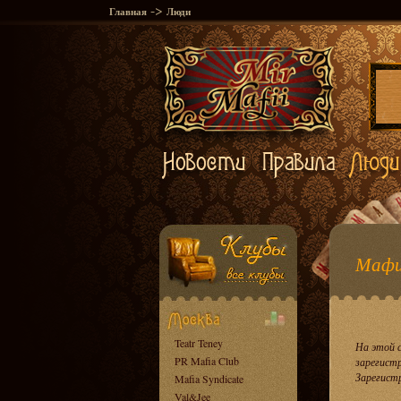
->
Главная
Люди
Мафи
Teatr Teney
На этой 
PR Mafia Club
зарегист
Зарегист
Mafia Syndicate
Val&Jee