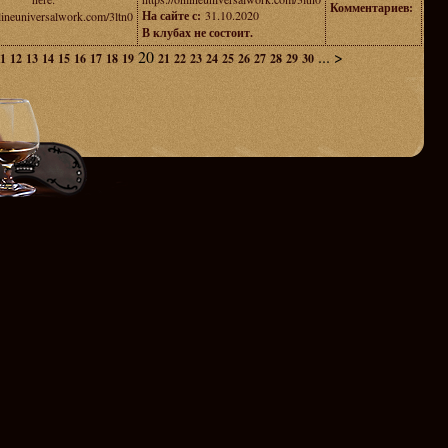
Комментариев:
На сайте с:
31.10.2020
nlineuniversalwork.com/3ltn0
В клубах не состоит.
20
...
>
1
12
13
14
15
16
17
18
19
21
22
23
24
25
26
27
28
29
30