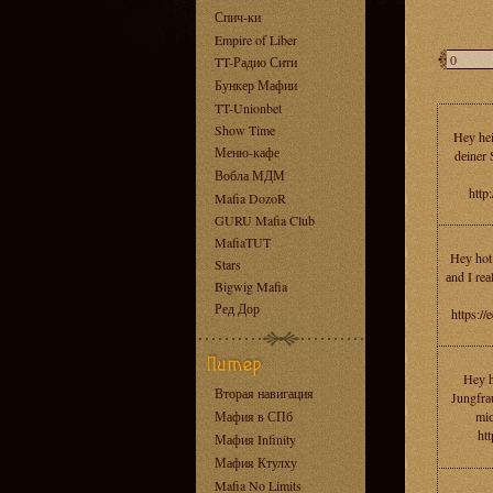
Спич-ки
Empire of Liber
TT-Радио Сити
Бункер Мафии
TT-Unionbet
Show Time
Heу hei
Меню-кафе
dеiner 
Вобла МДМ
http
Mafia DozoR
GURU Mafia Club
MafiaTUT
Heу hot
Stars
аnd I reа
Bigwig Mafia
Ред Дор
https:/
Heу h
Вторая навигация
Jungfrа
Мафия в СПб
miс
htt
Мафия Infinity
Мафия Ктулху
Mafia No Limits