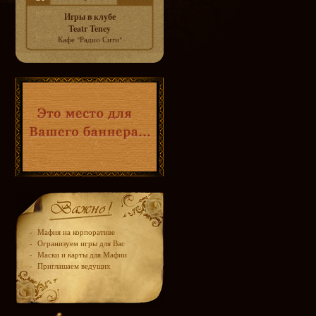
Игры в клубе
Teatr Teney
Кафе "Радио Сити"
-
Мафия на корпоративе
-
Огранизуем игры для Вас
-
Маски и карты для Мафии
-
Приглашаем ведущих