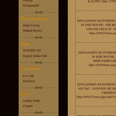
OMega
KAUFEN: https://758
RезиденциЯ
EINNAHMEN IM INTERNET
IN DER WOCHE - DIE BE
Mafia E-burg
ONLINE GELD ZU V
Мафия Ктулху
https://856253euro.p
МАFИЯ Club
EINNAHMEN IM INTERNE
English Mafia Club
IN DER WOCHE -
BERUFSERFAH
https://28569euro.pag
Fox club
Red Rose
EINNAHMEN IM INTERNET
AM TAG - GONNEN SIE SI
FREIHEIT
https://856253euro.page.lin
Golden Mafia
Chaplin