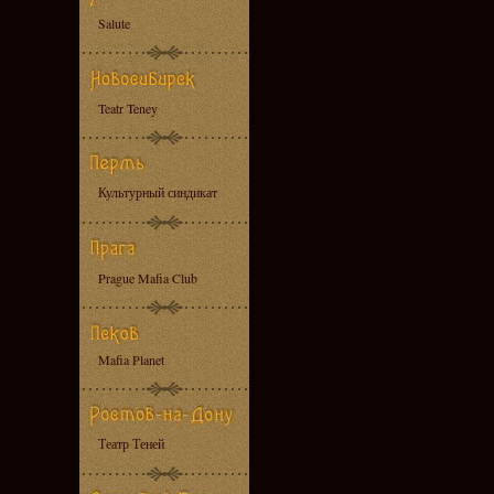
Salute
Teatr Teney
Культурный синдикат
Prague Mafia Club
Mafia Planet
Театр Теней