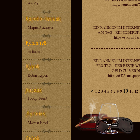
Алиби
http://wunkit.com
Мирный житель
EINNAHMEN IM INTERNET
AM TAG - KEINE BERU
https://shorturl.a
mafia.md
EINNAHMEN IM INTERNET
PRO TAG - DER BESTE W
GELD ZU VERD
Вобла Курск
https://6523euro.page
<
10
1
2
3
4
5
6
7
8
9
11
12
Город Теней
Мафия Клуб