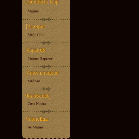
Мафия
Mafia Club
Мафия Харьков
Mafioso
Cosa Nostra
Че Мафия