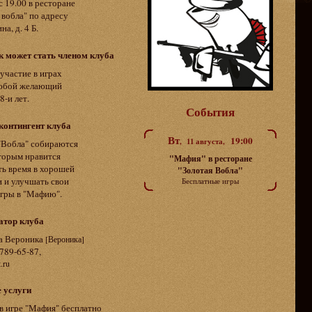
с 19.00 в ресторане
 вобла" по адресу
а, д. 4 Б.
к может стать членом клуба
участие в играх
юбой желающий
8-и лет.
События
контингент клуба
Вт
19:00
, 11 августа,
"Вобла" собираются
торым нравится
"Мафия" в ресторане
ь время в хорошей
"Золотая Вобла"
 и улучшать свои
Бесплатные игры
гры в "Мафию".
атор клуба
а Вероника
[Вероника]
 789-65-87,
t.ru
 услуги
в игре "Мафия" бесплатно