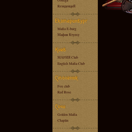
OMega
RезиденциЯ
Mafia E-burg
Мафия Ктулху
МАFИЯ Club
English Mafia Club
Fox club
Red Rose
Golden Mafia
Chaplin