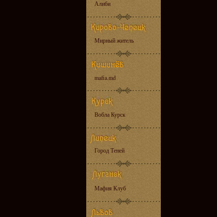
Алиби
Мирный житель
mafia.md
Вобла Курск
Город Теней
Мафия Клуб