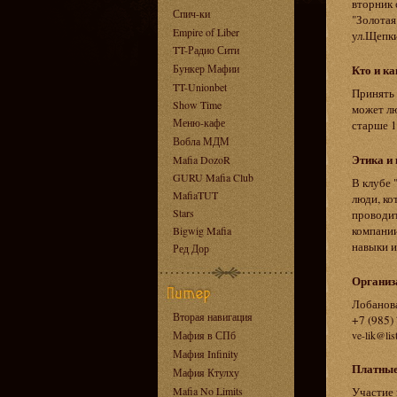
вторник 
Спич-ки
"Золотая
Empire of Liber
ул.Щепкин
TT-Радио Сити
Бункер Мафии
Кто и ка
TT-Unionbet
Принять 
Show Time
может л
Меню-кафе
старше 1
Вобла МДМ
Этика и 
Mafia DozoR
GURU Mafia Club
В клубе 
MafiaTUT
люди, ко
Stars
проводит
компании
Bigwig Mafia
навыки и
Ред Дор
Организ
Лобанов
Вторая навигация
+7 (985)
Мафия в СПб
ve-lik@lis
Мафия Infinity
Платные
Мафия Ктулху
Mafia No Limits
Участие 