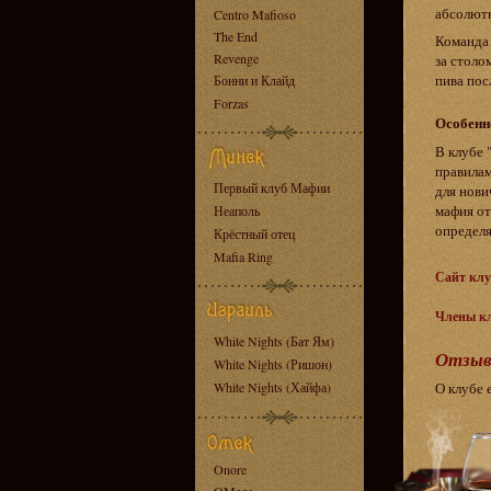
абсолютн
Centro Mafioso
The End
Команда 
Revenge
за столо
пива пос
Бонни и Клайд
Forzas
Особенн
В клубе 
правила
Первый клуб Мафии
для нови
мафия от
Неаполь
определя
Крёстный отец
Mafia Ring
Сайт клу
Члены к
White Nights (Бат Ям)
Отзыв
White Nights (Ришон)
White Nights (Хайфа)
О клубе 
Onore