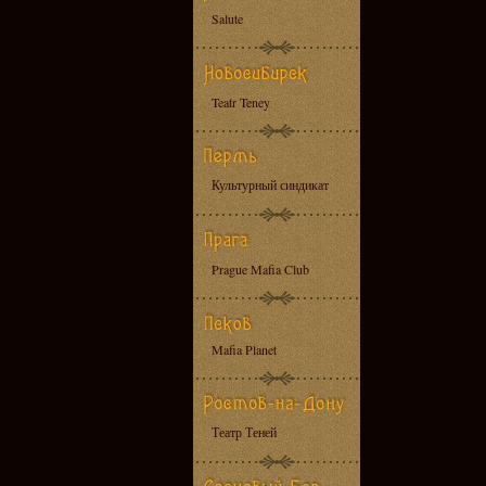
Salute
Teatr Teney
Культурный синдикат
Prague Mafia Club
Mafia Planet
Театр Теней