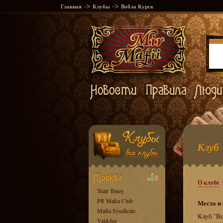
->
->
Главная
Клубы
Вобла Курск
Клуб 
О клубе
Teatr Teney
PR Mafia Club
Место и
Mafia Syndicate
Клуб "Во
Val&Jee