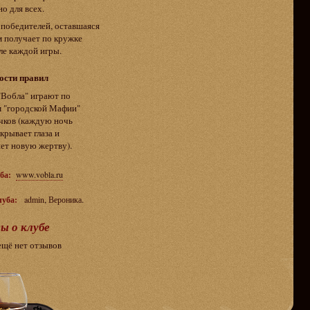
о для всех.
победителей, оставшаяся
м получает по кружке
ле каждой игры.
ости правил
"Вобла" играют по
м "городской Мафии"
чков (каждую ночь
крывает глаза и
ет новую жертву).
ба:
www.vobla.ru
,
.
луба:
admin
Вероника
ы о клубе
ещё нет отзывов