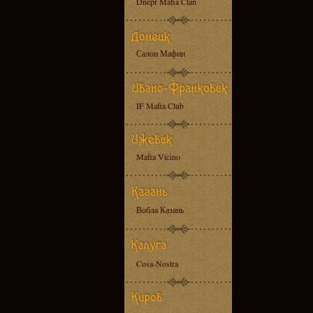
Dnepr Mafia Clan
Салон Мафии
IF Mafia Club
Mafia Vicino
Вобла Казань
Cosa-Nostra