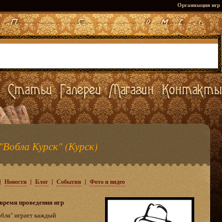
Организация игр
"Вобла Курск" (Курск)
|
Новости
|
Блог
|
События
|
Фото и видео
 время проведения игр
бла" играет каждый