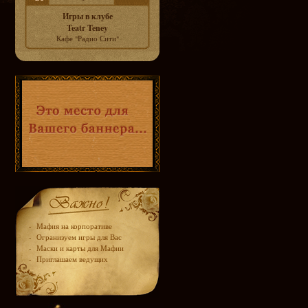
Игры в клубе
Teatr Teney
Кафе "Радио Сити"
-
Мафия на корпоративе
-
Огранизуем игры для Вас
-
Маски и карты для Мафии
-
Приглашаем ведущих