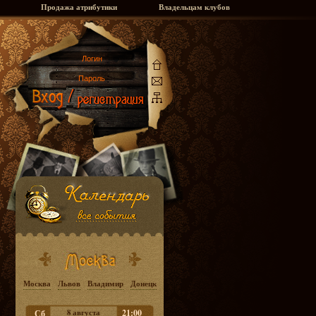
Продажа атрибутики
Владельцам клубов
Москва
Львов
Владимир
Донецк
8 августа
21:00
Сб