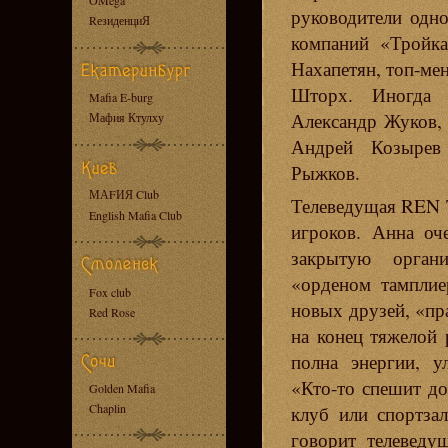
OMega
руководители одн
RезиденциЯ
компаний «Тройк
Нахапетян, топ-ме
Шторх. Иногда с
Mafia E-burg
Александр Жуков,
Мафия Ктулху
Андрей Козырев
Рыжков.
МАFИЯ Club
Телеведущая REN 
English Mafia Club
игроков. Анна оч
закрытую орган
«орденом тамплие
Fox club
новых друзей, «пр
Red Rose
на конец тяжелой 
полна энергии, у
«Кто-то спешит до
Golden Mafia
Chaplin
клуб или спортзал
говорит телеведу