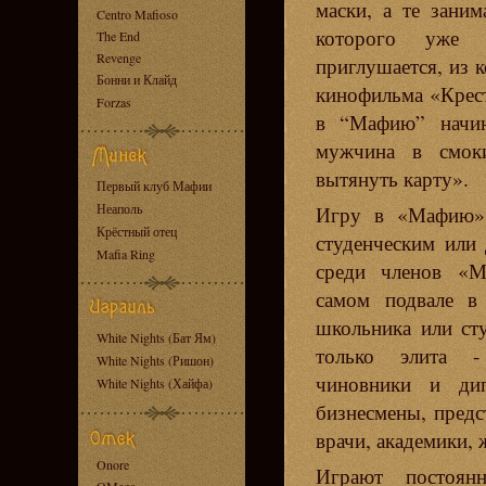
маски, а те заним
Centro Mafioso
которого уже 
The End
Revenge
приглушается, из 
Бонни и Клайд
кинофильма «Крест
Forzas
в “Мафию” начина
мужчина в смок
вытянуть карту».
Первый клуб Мафии
Неаполь
Игру в «Мафию» 
Крёстный отец
студенческим или
Mafia Ring
среди членов «М
самом подвале в
школьника или сту
White Nights (Бат Ям)
только элита - 
White Nights (Ришон)
чиновники и дип
White Nights (Хайфа)
бизнесмены, предс
врачи, академики,
Onore
Играют постоян