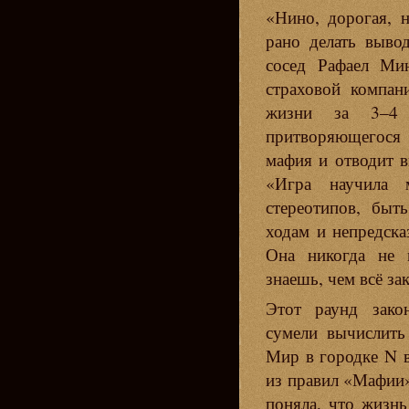
«Нино, дорогая, 
рано делать выво
сосед Рафаел Мин
страховой компан
жизни за 3–4 
притворяющегося
мафия и отводит 
«Игра научила 
стереотипов, бы
ходам и непредска
Она никогда не 
знаешь, чем всё за
Этот раунд зако
сумели вычислить
Мир в городке N в
из правил «Мафии»
поняла, что жизнь