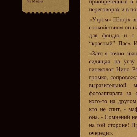
приобретенные в 
Че Мафия
переговорах и в п
«Утром» Шторх вы
спокойствием он н
для фондю и с 
“красный”. Пас». 
«Зато я точно знаю
сидящая на углу 
гинеколог Нино Р
громко, сопровож
выразительной 
фотоаппарата за 
кого-то на другом
кто не спит, - м
она. - Сомнений н
на той стороне! П
очереди».