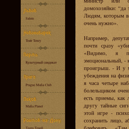
министр или 
домохозяйки: “да т
Людям, которым вс
Salute
очень нужно».
Например, депут
Teatr Teney
почти сразу «уби
«Видимо, я п
эмоциональный, - 
Культурный синдикат
проигрыш. - И у м
убеждения на физи
я часа четыре на
Prague Mafia Club
болельщиком очен
есть приемы, как
другу тайные сиг
Mafia Planet
этой игре - псих
сохранить лицо, а
блефовать. «Там
Театр Теней