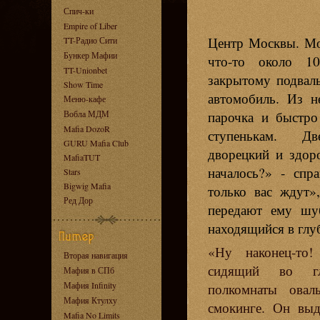
Спич-ки
Empire of Liber
Центр Москвы. Мо
TT-Радио Сити
Бункер Мафии
что-то около 1
TT-Unionbet
закрытому подвал
Show Time
автомобиль. Из н
Меню-кафе
парочка и быстро
Вобла МДМ
Mafia DozoR
ступенькам. Д
GURU Mafia Club
дворецкий и здор
MafiaTUT
началось?» - спр
Stars
Bigwig Mafia
только вас ждут»,
Ред Дор
передают ему шуб
находящийся в глу
«Ну наконец-то!
Вторая навигация
сидящий во гл
Мафия в СПб
Мафия Infinity
полкомнаты овал
Мафия Ктулху
смокинге. Он вы
Mafia No Limits