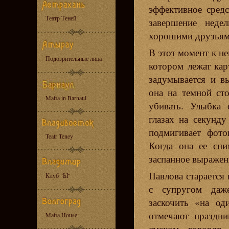
эффективное средс
Театр Теней
завершение неде
хорошими друзьям
В этот момент к н
Подозрительные лица
котором лежат кар
задумывается и в
она на темной ст
Mafia in Barnaul
убивать. Улыбка 
глазах на секунду
подмигивает фото
Teatr Teney
Когда она ее сни
заспанное выражен
Павлова старается
Клуб "Ы"
с супругом даж
заскочить «на од
отмечают праздни
Mafia House
смехом говорят 