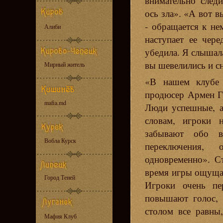
внимательно след
ось зла». «А вот в
- обращается к не
Алиби
наступает ее чер
убедила. Я слышала
вы шевелились и с
Мирный житель
«В нашем клубе с
продюсер Армен Гр
mafia.md
Люди успешные, а
словам, игроки н
забывают обо в
Вобла Курск
переключения,
одновременно». С
время игры ощуща
Город Теней
Игроки очень пе
повышают голос, 
столом все равны
Мафия Клуб