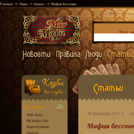
->
->
->
Главная
Люди
danmer
Мафия бессонна
28 февраля 2011 г. 14
Teatr Teney
PR Mafia Club
Мафия бессон
Mafia Syndicate
Val&Jee