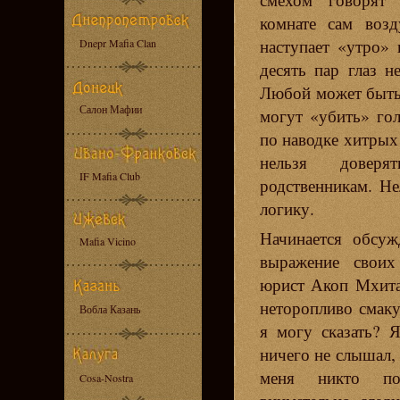
комнате сам возд
наступает «утро» 
Dnepr Mafia Clan
десять пар глаз н
Любой может быть
Салон Мафии
могут «убить» гол
по наводке хитрых
нельзя довер
IF Mafia Club
родственникам. Не
логику.
Начинается обсуж
Mafia Vicino
выражение своих
юрист Акоп Мхита
неторопливо смаку
Вобла Казань
я могу сказать? 
ничего не слышал, 
меня никто по
Cosa-Nostra