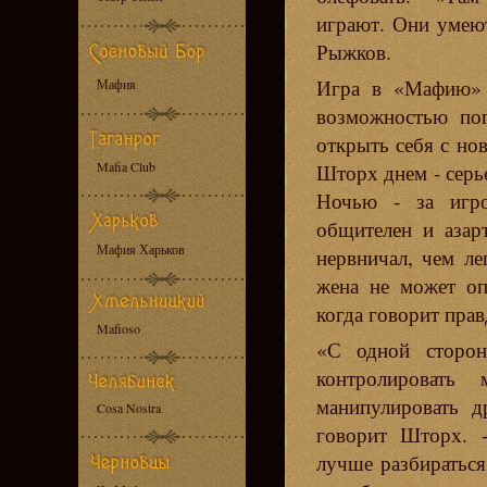
играют. Они умеют
Рыжков.
Игра в «Мафию» д
Мафия
возможностью поп
открыть себя с но
Mafia Club
Шторх днем - серь
Ночью - за игро
общителен и азар
Мафия Харьков
нервничал, чем ле
жена не может оп
когда говорит прав
Mafioso
«С одной сторон
контролировать 
манипулировать д
Cosa Nostra
говорит Шторх. 
лучше разбираться