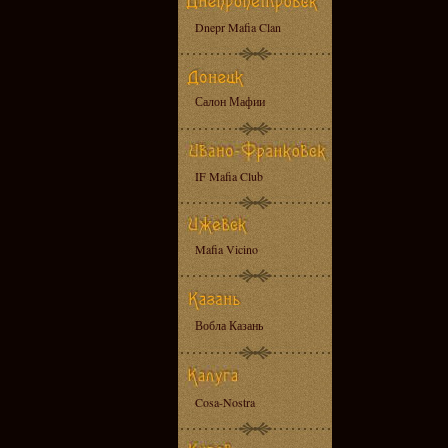
Dnepr Mafia Clan
Салон Мафии
IF Mafia Club
Mafia Vicino
Вобла Казань
Cosa-Nostra