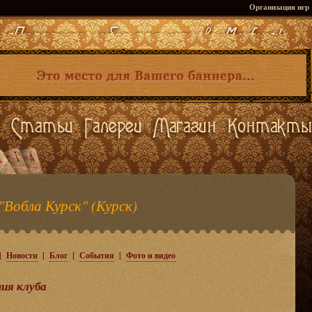
Организация игр
"Вобла Курск" (Курск)
|
Новости
|
Блог
|
События
|
Фото и видео
ия клуба