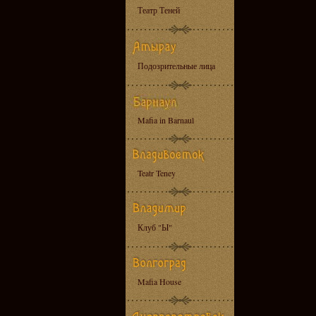
Театр Теней
Подозрительные лица
Mafia in Barnaul
Teatr Teney
Клуб "Ы"
Mafia House