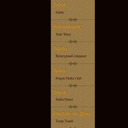
Salute
Teatr Teney
Культурный синдикат
Prague Mafia Club
Mafia Planet
Театр Теней