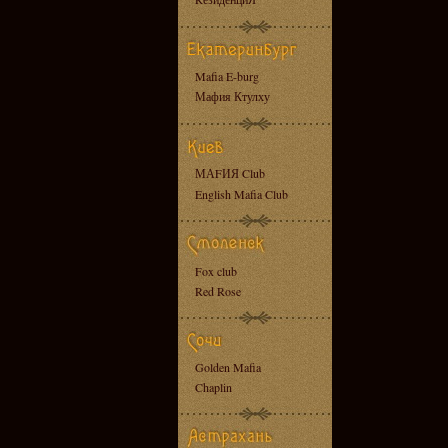
Mafia E-burg
Мафия Ктулху
МАFИЯ Club
English Mafia Club
Fox club
Red Rose
Golden Mafia
Chaplin