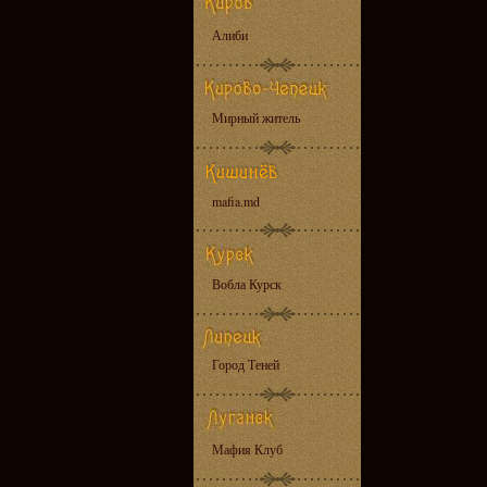
Алиби
Мирный житель
mafia.md
Вобла Курск
Город Теней
Мафия Клуб