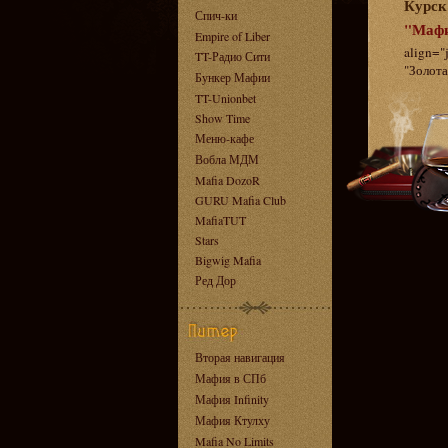
Курск 
Спич-ки
"Мафи
Empire of Liber
align="
TT-Радио Сити
"Золота
Бункер Мафии
TT-Unionbet
Show Time
Меню-кафе
Вобла МДМ
Mafia DozoR
GURU Mafia Club
MafiaTUT
Stars
Bigwig Mafia
Ред Дор
Вторая навигация
Мафия в СПб
Мафия Infinity
Мафия Ктулху
Mafia No Limits