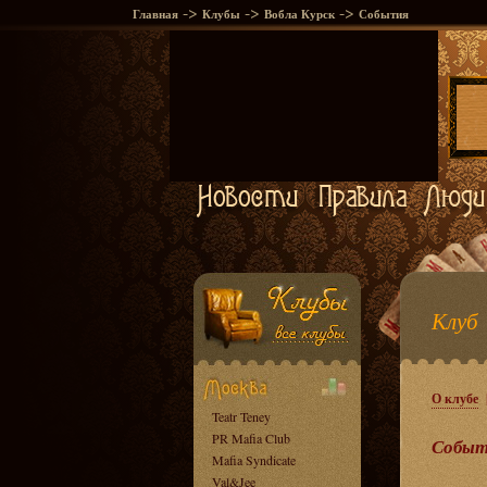
->
->
->
Главная
Клубы
Вобла Курск
События
Клуб 
О клубе
Teatr Teney
PR Mafia Club
Событ
Mafia Syndicate
Val&Jee