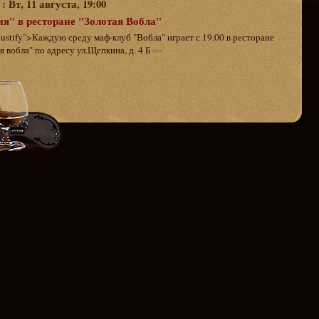
: Вт, 11 августа, 19:00
я" в ресторане "Золотая Вобла"
justify">Каждую среду маф-клуб "Вобла" играет с 19.00 в ресторане
я вобла" по адресу ул.Щепкина, д. 4 Б
>>>