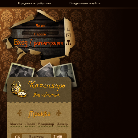
Продажа атрибутики
Владельцам клубов
Москва
Львов
Владимир
Донецк
8 августа
21:00
Сб