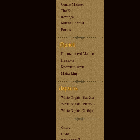
Centro Mafioso
The End
Revenge
Бонни и Клайд
Forzas
Первый клуб Мафии
Неаполь
Крёстный отец
Mafia Ring
White Nights (Бат Ям)
White Nights (Ришон)
White Nights (Хайфа)
Onore
OMega
RезиденциЯ