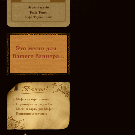
Игры в клубе
Teatr Teney
Кафе "Радио Сити"
-
Мафия на корпоративе
-
Огранизуем игры для Вас
-
Маски и карты для Мафии
-
Приглашаем ведущих