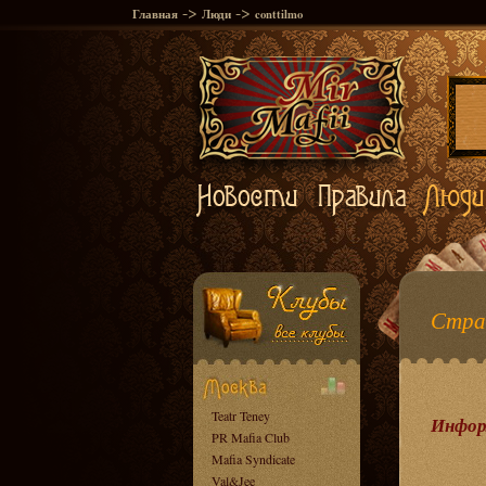
->
->
Главная
Люди
conttilmo
Стран
Teatr Teney
Инфор
PR Mafia Club
Mafia Syndicate
Val&Jee