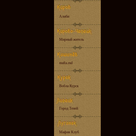
Алиби
Мирный житель
mafia.md
Вобла Курск
Город Теней
Мафия Клуб