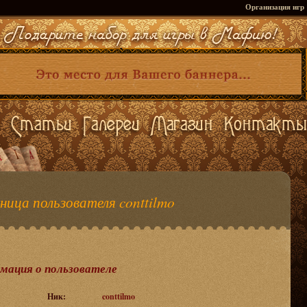
Организация игр
ица пользователя conttilmo
мация о пользователе
Ник:
conttilmo