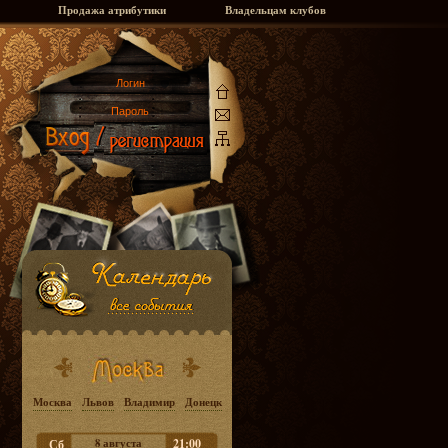
Продажа атрибутики
Владельцам клубов
Москва
Львов
Владимир
Донецк
8 августа
21:00
Сб