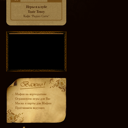
Игры в клубе
Teatr Teney
Кафе "Радио Сити"
-
Мафия на корпоративе
-
Огранизуем игры для Вас
-
Маски и карты для Мафии
-
Приглашаем ведущих