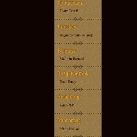
Театр Теней
Подозрительные лица
Mafia in Barnaul
Teatr Teney
Клуб "Ы"
Mafia House