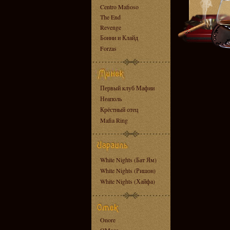
Centro Mafioso
The End
Revenge
Бонни и Клайд
Forzas
Первый клуб Мафии
Неаполь
Крёстный отец
Mafia Ring
White Nights (Бат Ям)
White Nights (Ришон)
White Nights (Хайфа)
Onore