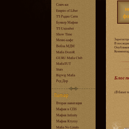
Спич-ки
н
Empire of Liber
фо
TT-Радио Сити
Бункер Мафии
TT-Unionbet
Show Time
Зарегистри
Меню-кафе
В последни
Вобла МДМ
Опублико
Коммент
Mafia DozoR
GURU Mafia Club
MafiaTUT
Stars
Bigwig Mafia
Блог 
Ред Дор
(В блоге 
Вторая навигация
Мафия в СПб
Мафия Infinity
Мафия Ктулху
Mafia No Limits