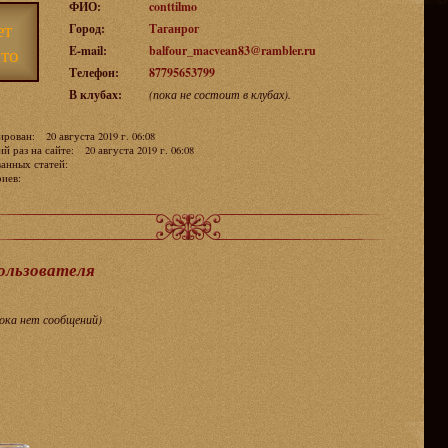
ФИО:
conttilmo
ет
Город:
Таганрог
то
E-mail:
balfour_macvean83@rambler.ru
Телефон:
87795653799
В клубах:
(пока не состоит в клубах).
рован: 20 августа 2019 г. 06:08
й раз на сайте: 20 августа 2019 г. 06:08
ванных статей:
ариев:
пользователя
пока нет сообщений)