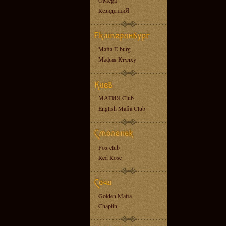
OMega
RезиденциЯ
Mafia E-burg
Мафия Ктулху
МАFИЯ Club
English Mafia Club
Fox club
Red Rose
Golden Mafia
Chaplin