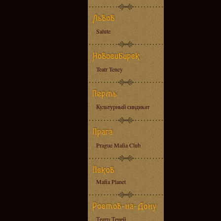
Salute
Teatr Teney
Культурный синдикат
Prague Mafia Club
Mafia Planet
Театр Теней