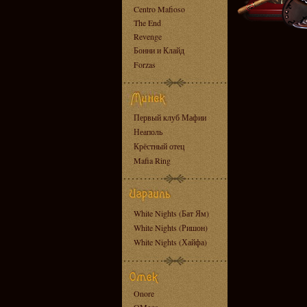
Centro Mafioso
The End
Revenge
Бонни и Клайд
Forzas
Первый клуб Мафии
Неаполь
Крёстный отец
Mafia Ring
White Nights (Бат Ям)
White Nights (Ришон)
White Nights (Хайфа)
Onore