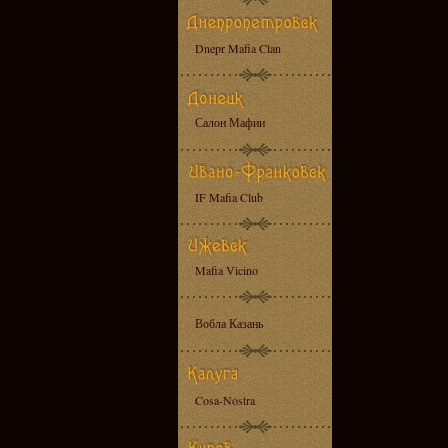
Dnepr Mafia Clan
Салон Мафии
IF Mafia Club
Mafia Vicino
Вобла Казань
Cosa-Nostra