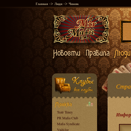
->
->
Главная
Люди
Чижик
Стра
Teatr Teney
Инфор
PR Mafia Club
Mafia Syndicate
Val&Jee