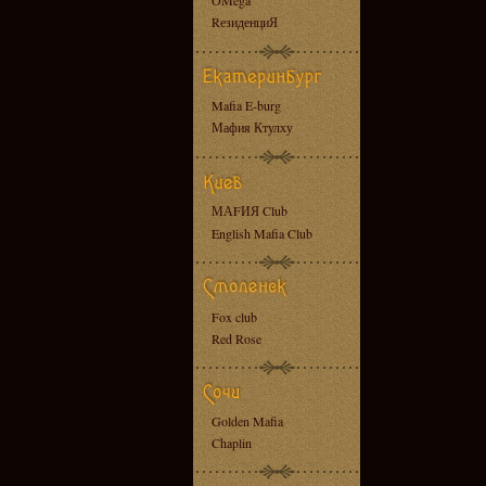
OMega
RезиденциЯ
Mafia E-burg
Мафия Ктулху
МАFИЯ Club
English Mafia Club
Fox club
Red Rose
Golden Mafia
Chaplin