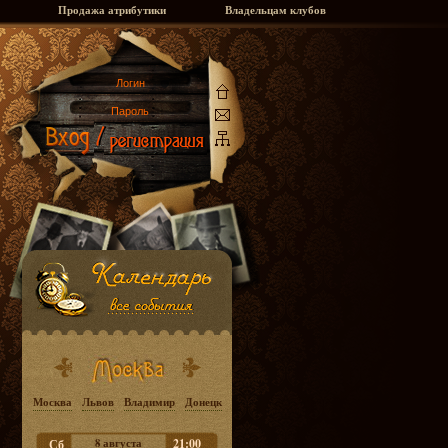
Продажа атрибутики
Владельцам клубов
Москва
Львов
Владимир
Донецк
8 августа
21:00
Сб