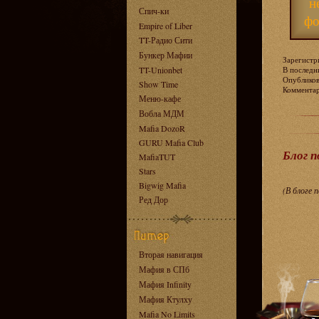
н
Спич-ки
фо
Empire of Liber
TT-Радио Сити
Бункер Мафии
Зарегистри
TT-Unionbet
В последни
Опублико
Show Time
Коммент
Меню-кафе
Вобла МДМ
Mafia DozoR
GURU Mafia Club
Блог 
MafiaTUT
Stars
Bigwig Mafia
(В блоге 
Ред Дор
Вторая навигация
Мафия в СПб
Мафия Infinity
Мафия Ктулху
Mafia No Limits