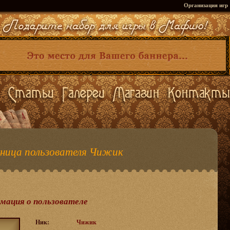
Организация игр
ница пользователя Чижик
мация о пользователе
Ник:
Чижик