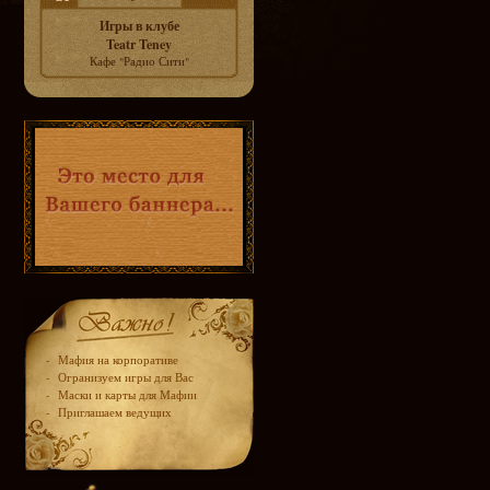
Игры в клубе
Teatr Teney
Кафе "Радио Сити"
-
Мафия на корпоративе
-
Огранизуем игры для Вас
-
Маски и карты для Мафии
-
Приглашаем ведущих