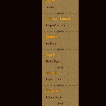
Алиби
Мирный житель
mafia.md
Вобла Курск
Город Теней
Мафия Клуб