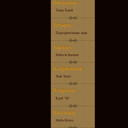
Театр Теней
Подозрительные лица
Mafia in Barnaul
Teatr Teney
Клуб "Ы"
Mafia House