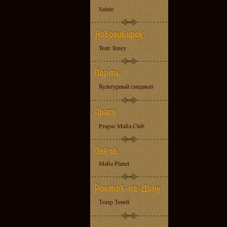
Salute
Teatr Teney
Культурный синдикат
Prague Mafia Club
Mafia Planet
Театр Теней