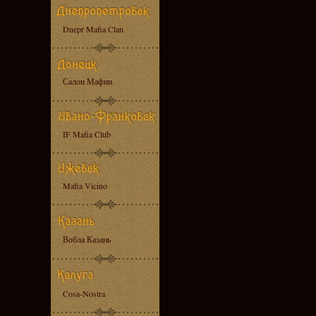
Dnepr Mafia Clan
Салон Мафии
IF Mafia Club
Mafia Vicino
Вобла Казань
Cosa-Nostra