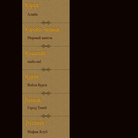
Алиби
Мирный житель
mafia.md
Вобла Курск
Город Теней
Мафия Клуб