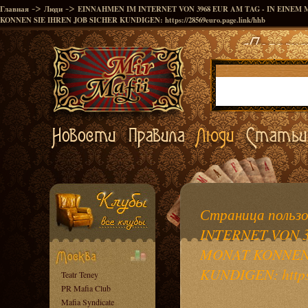
->
->
Главная
Люди
EINNAHMEN IM INTERNET VON 3968 EUR AM TAG - IN EINEM
KONNEN SIE IHREN JOB SICHER KUNDIGEN: https://28569euro.page.link/hhb
Страница польз
INTERNET VON 3
MONAT KONNEN 
KUNDIGEN: https:
Teatr Teney
PR Mafia Club
Mafia Syndicate