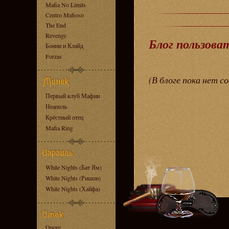
Mafia No Limits
Centro Mafioso
The End
Revenge
Блог пользова
Бонни и Клайд
Forzas
(В блоге пока нет с
Первый клуб Мафии
Неаполь
Крёстный отец
Mafia Ring
White Nights (Бат Ям)
White Nights (Ришон)
White Nights (Хайфа)
Onore