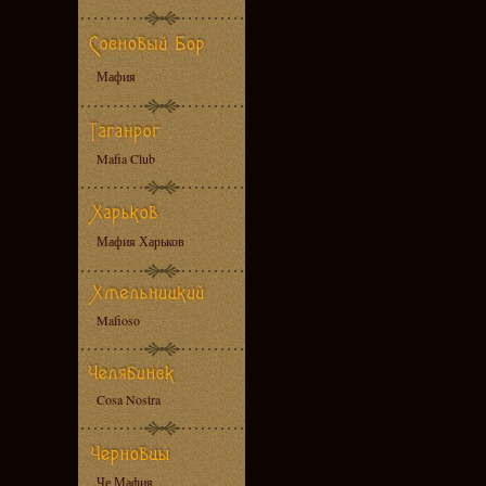
Мафия
Mafia Club
Мафия Харьков
Mafioso
Cosa Nostra
Че Мафия