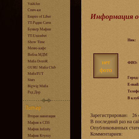
Val&Jee
Спич-ки
Информация о
Empire of Liber
TT-Радио Сити
Бункер Мафии
TT-Unionbet
Ник:
Show Time
Меню-кафе
Вобла МДМ
нет
Mafia DozoR
ФИО:
GURU Mafia Club
фото
MafiaTUT
Город:
Stars
E-mail
Bigwig Mafia
Телеф
Ред Дор
В клуб
Зарегистрирован: 26 с
Вторая навигация
В последний раз на са
Мафия в СПб
Опубликованных ста
Мафия Infinity
Комментариев:
Мафия Ктулху