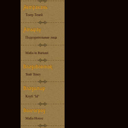
Театр Теней
Подозрительные лица
Mafia in Barnaul
Teatr Teney
Клуб "Ы"
Mafia House