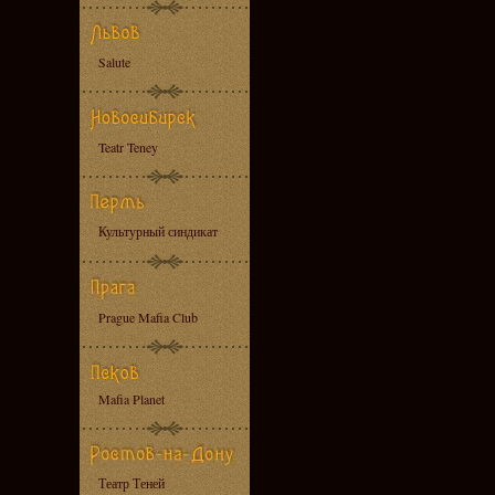
Salute
Teatr Teney
Культурный синдикат
Prague Mafia Club
Mafia Planet
Театр Теней