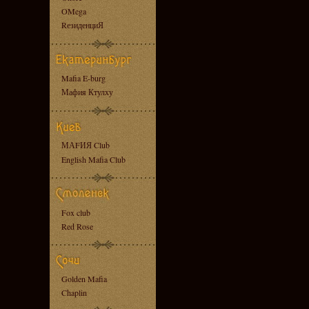
OMega
RезиденциЯ
Mafia E-burg
Мафия Ктулху
МАFИЯ Club
English Mafia Club
Fox club
Red Rose
Golden Mafia
Chaplin