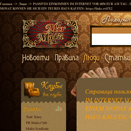
->
->
Главная
Люди
PASSIVES EINKOMMEN IM INTERNET VOR 6856 EUR AM TAG - 
MONAT KONNEN SIE SICH EIN TEURES HAUS KAUFEN: https://links.wtf/X2
Страница польз
IM INTERNET VO
EINEM MONAT K
HAUS KAUFEN: htt
Teatr Teney
PR Mafia Club
Mafia Syndicate