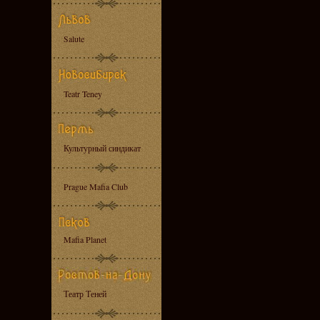
Salute
Teatr Teney
Культурный синдикат
Prague Mafia Club
Mafia Planet
Театр Теней