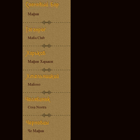
Мафия
Mafia Club
Мафия Харьков
Mafioso
Cosa Nostra
Че Мафия