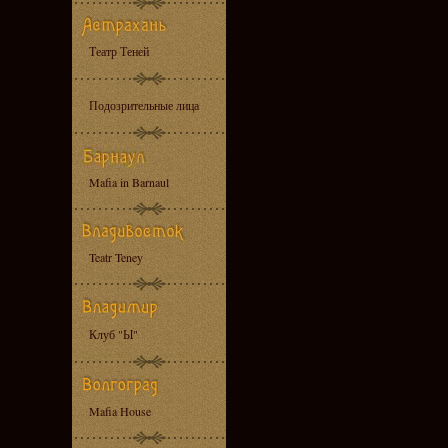
Театр Теней
Подозрительные лица
Mafia in Barnaul
Teatr Teney
Клуб "Ы"
Mafia House