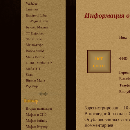
Val&Jee
Спич-ки
Информация о
Empire of Liber
TT-Радио Сити
Бункер Мафии
TT-Unionbet
Ник:
Show Time
Меню-кафе
Вобла МДМ
нет
Mafia DozoR
ФИО:
GURU Mafia Club
фото
MafiaTUT
Город:
Stars
E-mail
Bigwig Mafia
Телеф
Ред Дор
В клуб
Зарегистрирован: 18 о
Вторая навигация
В последний раз на са
Мафия в СПб
Опубликованных ста
Мафия Infinity
Комментариев:
Мафия Ктулху