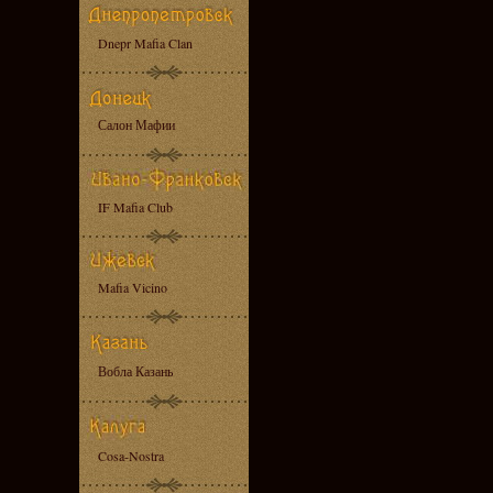
Dnepr Mafia Clan
Салон Мафии
IF Mafia Club
Mafia Vicino
Вобла Казань
Cosa-Nostra