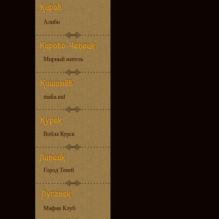
Алиби
Мирный житель
mafia.md
Вобла Курск
Город Теней
Мафия Клуб