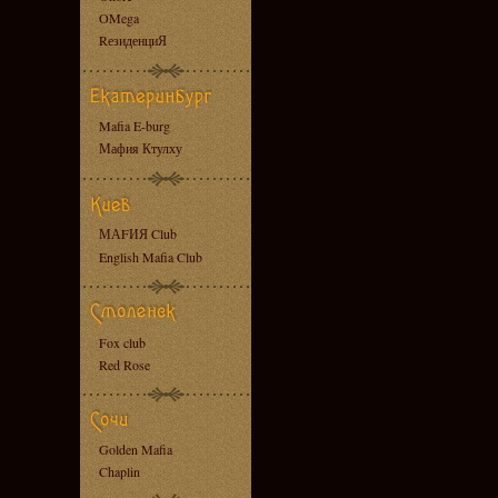
OMega
RезиденциЯ
Mafia E-burg
Мафия Ктулху
МАFИЯ Club
English Mafia Club
Fox club
Red Rose
Golden Mafia
Chaplin