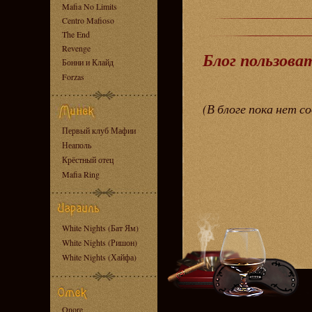
Mafia No Limits
Centro Mafioso
The End
Revenge
Блог пользова
Бонни и Клайд
Forzas
(В блоге пока нет с
Первый клуб Мафии
Неаполь
Крёстный отец
Mafia Ring
White Nights (Бат Ям)
White Nights (Ришон)
White Nights (Хайфа)
Onore